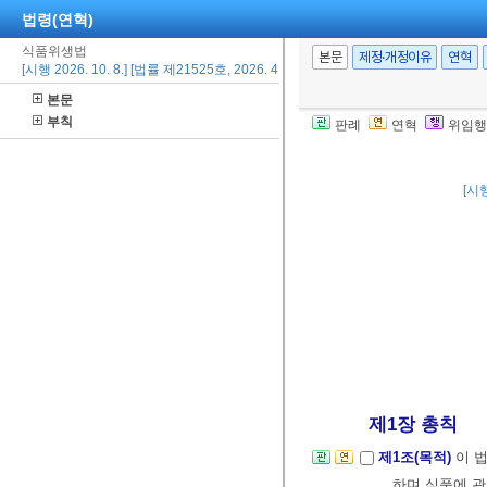
법령(연혁)
식품위생법
본문
제정·개정이유
연혁
[시행 2026. 10. 8.] [법률 제21525호, 2026. 4. 7., 타법개정]
본문
부칙
판례
연혁
위임행
[시행
제1장 총칙
제1조(목적)
이 
하며 식품에 