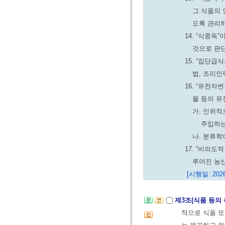
그 식품의 
도록 관리하
14. “식중
것으로 판단
15. “집단
법, 조리인
16. “유전
물 등의 유
가. 인위적
주입하는
나. 분류학
17. “비의
루어진 농
[시행일: 2026
제3조(식품 등의
적으로 식품 