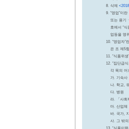
8. 삭제
<2018
9. “영업”
또는 용기
호에서 “식
업등을 영
10. “영업자
은 조 제5
11. “식품
12. “집단
각 목의 
가. 기숙사
나. 학교,
다. 병원
라. 「사
마. 산업체
바. 국가,
사. 그 밖
13. “식품