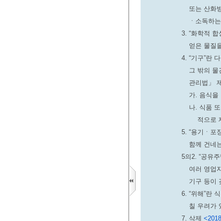
또는 산화방
ㆍ소독하는
3. “화학적
얻은 물질을
4. “기구”
그 밖의 물
관리법」 제
가. 음식을
나. 식품 
적으로 
5. “용기ㆍ
함께 건네는
5의2. “공
여러 영업자
기구 등이 
6. “위해”
칠 우려가 
7. 삭제
<2018