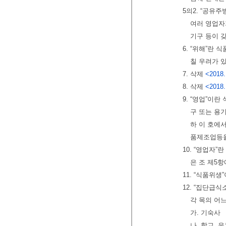
5의2. “공
여러 영업자
기구 등이 
6. “위해”란
칠 우려가 
7. 삭제
<2018.
8. 삭제
<2018.
9. “영업”
구 또는 용
하 이 호에
품제조업등을
10. “영업자
은 조 제5항
11. “식품위
12. “집단급
각 목의 어
가. 기숙사
나. 학교, 