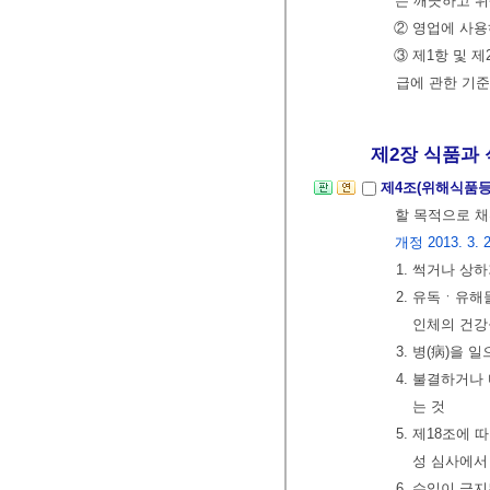
는 깨끗하고 위
② 영업에 사용
③ 제1항 및 
급에 관한 기
제2장 식품과 
제4조(위해식품등
할 목적으로 
개정 2013. 3. 23
1. 썩거나 상
2. 유독ㆍ유해
인체의 건강
3. 병(病)을
4. 불결하거나
는 것
5. 제18조에
성 심사에서
6. 수입이 금