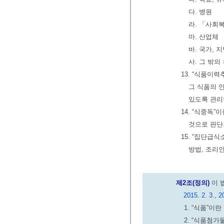
다. 병원
라. 「사회
마. 산업체
바. 국가,
사. 그 밖의
13. “식품
그 식품의 
있도록 관리
14. “식중독
것으로 판단
15. “집단급
방법, 조리
제2조(정의)
이 
2015. 2. 3., 2
1. “식품”이
2. “식품첨가