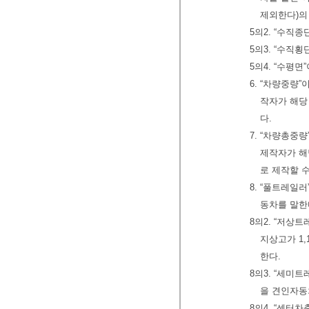
제외한다)의
5의2. “수직
5의3. “수직
5의4. “수평면
6. “차량중량
작자가 해당
다.
7. “차량총
제작자가 해
로 제작할 
8. “풀트레일
동차를 말한
8의2. “저상
지상고가 1
한다.
8의3. “세미
을 견인자동
8의4. “센터