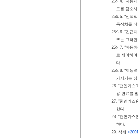
25의4. “자
도를 감소시
25의5. “선
동장치를 작
25의6. “긴
또는 그러한
25의7. “자
로 제어하여
다.
25의8. “제
가시키는 장
26. “천연가
용 연료를 
27. “천연가
한다.
28. “천연가
한다.
29. 삭제
<2001