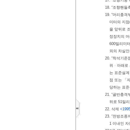
17. “조향기
18. “조향핸
19. “머리충
미터의 지점
을 앞뒤로 
정장치의 머
600밀리미
외의 차실안
20. “착석기
위ㆍ아래로 
는 표준설계
점 또는 「
당하는 표준
21. “골반충
뒤로 51밀
22. 삭제
<1995
23. “전방조
1 이내인 