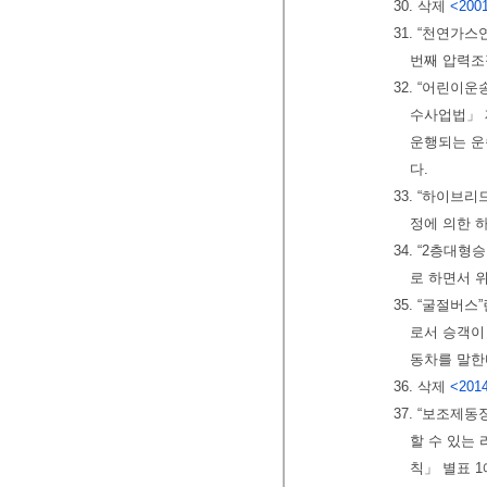
30. 삭제
<2001
31. “천연
번째 압력조
32. “어린이
수사업법」 
운행되는 운
다.
33. “하이브
정에 의한 
34. “2층대
로 하면서 
35. “굴절버
로서 승객이
동차를 말한
36. 삭제
<2014
37. “보조제
할 수 있는
칙」 별표 