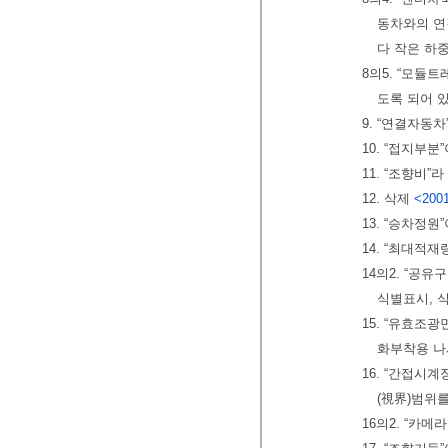
동차와의 연
다 작은 하
8의5. “모듈
도록 되어 
9. “연결자동
10. “접지부
11. “조향비
12. 삭제
<2001
13. “승차정
14. “최대적
14의2. “공
식별표시, 
15. “유효조
화부착용 나
16. “간접시
(視界)범위
16의2. “카