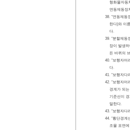
형화물자동차
연동제동장치
38. “연동제
한다)와 이
다.
39. “분할제
장이 발생하
든 바퀴의 
40. “보행
다.
41. “보행자
42. “보행자
경계가 되는
기준선이 경
말한다.
43. “보행자
44. “횡단경
조물 표면에