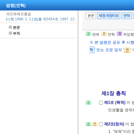
법령(연혁)
국민체육진흥법
본문
제정·개정이유
연혁
[시행 1998. 1. 1.] [법률 제5454호, 1997. 12. 13., 타법개정]
본문
부칙
판례
연혁
위임행
※ 본 법령은 공포 후 시
혁
' 또는 조문 앞의 '
'
제1장 총칙
제1조 (목적)
이 
민생활을 영위하
제2조(정의)
이 
1. “체육”이