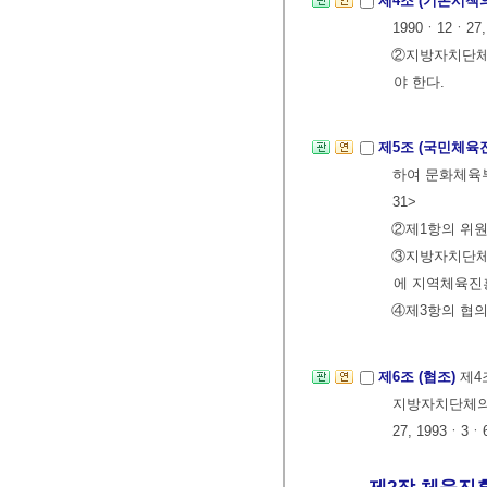
제4조 (기본시책
1990ㆍ12ㆍ27,
②지방자치단체
야 한다.
제5조 (국민체
하여 문화체육부
31>
②제1항의 위원
③지방자치단체
에 지역체육진흥
④제3항의 협의
제6조 (협조)
제4
지방자치단체의 
27, 1993ㆍ3ㆍ
제2장 체육진흥