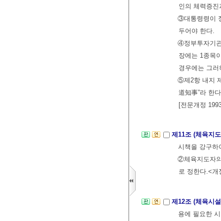
인의 체력증진
③대통령령이 
두어야 한다.
④정부투자기관
장에는 1종목
경우에는 그러
⑤제2항 내지 
道知事”라 한다
[전문개정 1993
제11조 (체육지
시책을 강구하여
②체육지도자의
로 정한다.<개정 
제12조 (체육시설
용에 필요한 시