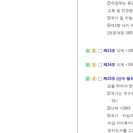
②직장에는 종
교육 및 직장
③국가 및 지
④제1항 내지 
[전문개정 1993
제13조
삭제 <19
제14조
삭제 <19
제15조 (선수 
성을 하여야 한
②국가는 우수선
ㆍ31>
③삭제 <1993
④국가ㆍ지방자
여금 아마튜어
육지도자를 고용하