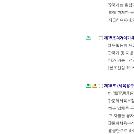
⑤국가는 올림픽
흥에 현저한 
지급하여야 한다.
제15조의2(여가
체육활동의 육
②국가 및 지
마와 경륜ㆍ경
[본조신설 1993
제16조 (체육용
하 “體育用具등
②문화체육부장
하는 업체중 
그 자금을 융자하
③문화체육부장
흥공단으로 하여금