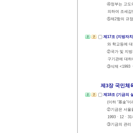
④정부는 고도
의하여 조세감면
⑤제2항의 규정
제17조 (지방자
와 학교등에 
②국가 및 지
구기관에 대하여
③삭제 <1993
제3장 국민체
제18조 (기금의 
(이하 “基金”이
②기금은 서울올
1993ㆍ12ㆍ31
③기금의 관리ㆍ