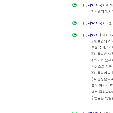
제51조
국회에 제
회의원의 임기
제52조
국회의원과
제53조
①국회에서
②법률안에 이의
구할 수 있다.
③대통령은 법률
④재의의 요구가
찬성으로 전과 
⑤대통령이 제1
⑥대통령은 제4
률이 확정된 후
에는 국회의장
⑦법률은 특별한