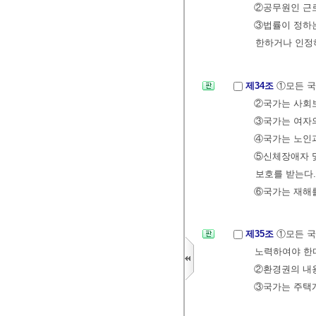
②공무원인 근
③법률이 정하
한하거나 인정하
제34조
①모든 국
②국가는 사회
③국가는 여자의
④국가는 노인과
⑤신체장애자 및
보호를 받는다.
⑥국가는 재해를
제35조
①모든 국
노력하여야 한
②환경권의 내용
③국가는 주택개