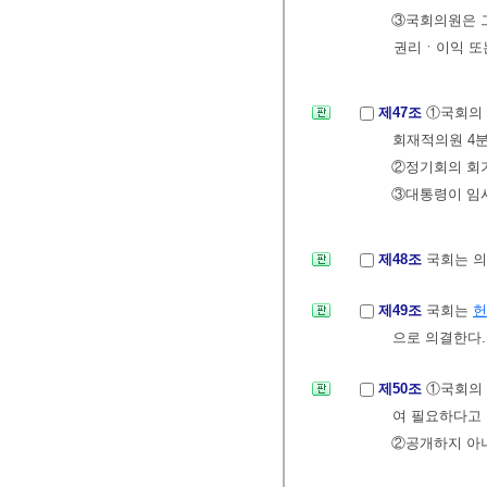
③국회의원은 
권리ㆍ이익 또는
제47조
①국회의 
회재적의원 4분
②정기회의 회기
③대통령이 임
제48조
국회는 의
제49조
국회는
헌
으로 의결한다.
제50조
①국회의 
여 필요하다고 
②공개하지 아니