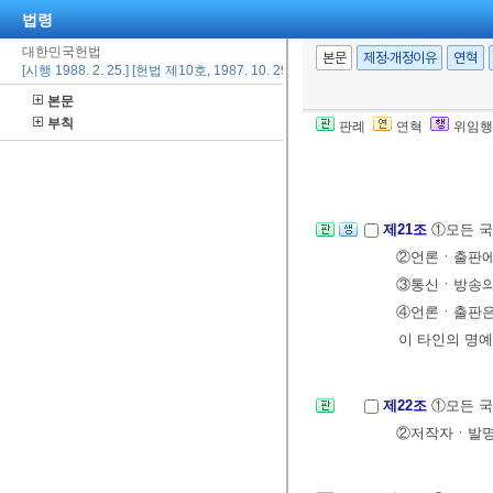
법령
제18조
모든 국민
대한민국헌법
본문
제정·개정이유
연혁
[시행 1988. 2. 25.] [헌법 제10호, 1987. 10. 29., 전부개정]
제19조
모든 국민
본문
부칙
판례
연혁
위임행
제20조
①모든 국
②국교는 인정되
제21조
①모든 국
②언론ㆍ출판에
③통신ㆍ방송의
④언론ㆍ출판은
이 타인의 명예
제22조
①모든 국
②저작자ㆍ발명