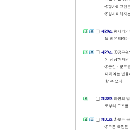
④형사피고인은
⑤형사피해자는 
제28조
형사피의
을 받은 때에는
제29조
①공무원의
에 정당한 배상
②군인ㆍ군무원
대하여는 법률
할 수 없다.
제30조
타인의 범
로부터 구조를 
제31조
①모든 국
②모든 국민은 