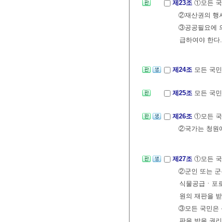
제23조
①모든 국
②재산권의 행
③공공필요에 의
급하여야 한다.
제24조
모든 국민
제25조
모든 국민
제26조
①모든 국
②국가는 청원에
제27조
①모든 
②군인 또는 
식물공급ㆍ포로
원의 재판을 받
③모든 국민은 
판을 받을 권리