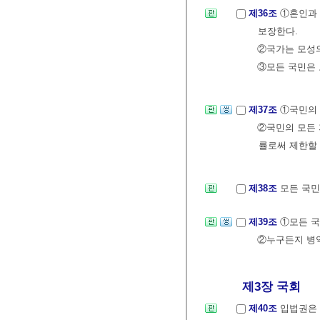
제36조
①혼인과 
보장한다.
②국가는 모성의
③모든 국민은 
제37조
①국민의
②국민의 모든
률로써 제한할 
제38조
모든 국민
제39조
①모든 국
②누구든지 병
제3장 국회
제40조
입법권은 