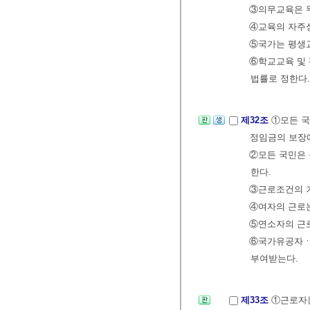
③의무교육은 
④교육의 자주
⑤국가는 평생
⑥학교교육 및 
법률로 정한다.
제32조
①모든 국
정임금의 보장에
②모든 국민은 
한다.
③근로조건의 
④여자의 근로는
⑤연소자의 근로
⑥국가유공자ㆍ
부여받는다.
제33조
①근로자