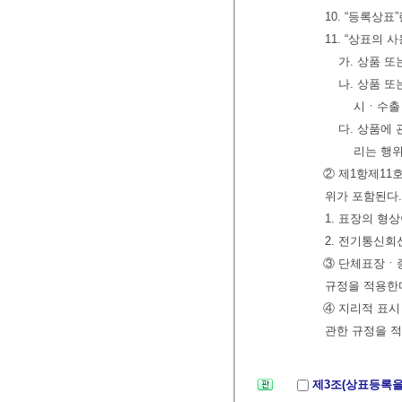
10. “등록상
11. “상표의
가. 상품 
나. 상품 
시ㆍ수출
다. 상품에
리는 행
② 제1항제11
위가 포함된다.
1. 표장의 형
2. 전기통신
③ 단체표장ㆍ
규정을 적용한
④ 지리적 표시
관한 규정을 적
제3조(상표등록을