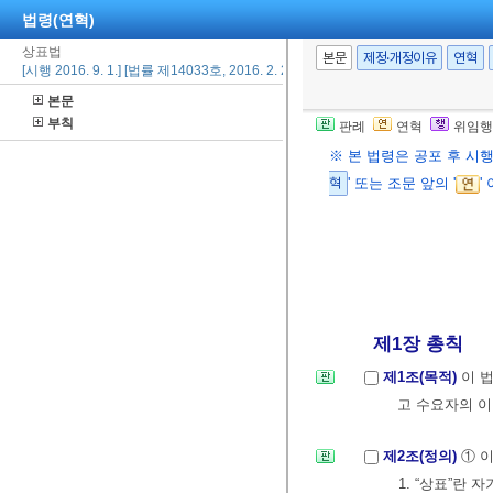
법령(연혁)
상표법
본문
제정·개정이유
연혁
[시행 2016. 9. 1.] [법률 제14033호, 2016. 2. 29., 전부개정]
본문
부칙
판례
연혁
위임행
※ 본 법령은 공포 후 시
혁
' 또는 조문 앞의 '
'
제1장 총칙
제1조(목적)
이 
고 수요자의 이
제2조(정의)
① 
1. “상표”란