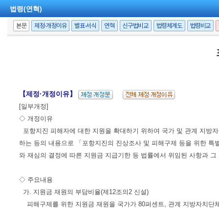
법령(연혁)
본문
제정·개정이유
별표·서식
연혁
신구법비교
법령체계도
법령비교
【제정·개정이유】
[일부개정]
◇ 개정이유
포항지진 피해자에 대한 지원을 확대하기 위하여 국가 및 관계 지방
하는 등의 내용으로 「포항지진의 진상조사 및 피해구제 등을 위한 특별법」이 
와 재심의 결정에 따른 지원금 지급기한 등 법률에서 위임된 사항과 그
◇ 주요내용
가. 지원금 재원의 부담비율(제12조의2 신설)
피해구제를 위한 지원금 재원을 국가가 80퍼센트, 관계 지방자치단체