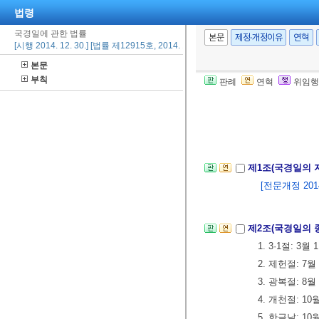
법령
국경일에 관한 법률
본문
제정·개정이유
연혁
[시행 2014. 12. 30.] [법률 제12915호, 2014. 12. 30., 일부개정]
본문
부칙
판례
연혁
위임행
제1조(국경일의 
[전문개정 2014.
제2조(국경일의 
1. 3·1절: 3월 
2. 제헌절: 7월
3. 광복절: 8월
4. 개천절: 10
5. 한글날: 10