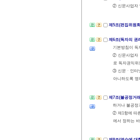
② 신문사업자
제5조(편집위원회
제6조(독자의 권
기본방침이 독
② 신문사업자
로 독자권익위원
③ 신문ㆍ인터
아니하도록 명
제7조(불공정거래
하거나 불공정
② 제1항에 따
에서 정하는 바
제8조(연수에 대