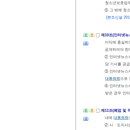
청소년보호업무
⑤ 그 밖에 청
[본조신설 2015.
제10조(인터넷
이익에 충실하
공개하여야 한
② 인터넷뉴스
당 기사를 공급
③ 인터넷뉴스
대통령령
으로 
④ 인터넷뉴스
받은 경우 인
제11조(폐업 및
내에
대통령령
② 시ㆍ도지사