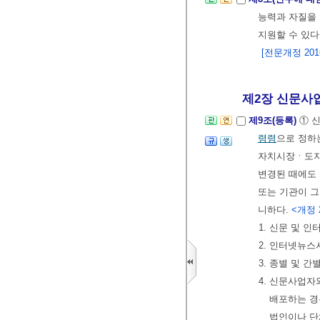
능력과 자질을
지원할 수 있다
[전문개정 2016.
제2장 신문사업
제9조(등록)
① 
령령
으로 정하
자치시장ㆍ도지사
변경된 때에도 
또는 기관이 
니하다.
<개정 20
1. 신문 및 
2. 인터넷뉴
3. 종별 및 간
4. 신문사업
배포하는 경
법인이나 단