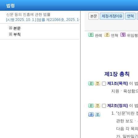
법령
신문 등의 진흥에 관한 법률
본문
제정·개정이유
연혁
[시행 2025. 10. 1.] [법률 제21066호, 2025. 10. 1., 타법개정]
본문
부칙
판례
연혁
위임행
제1장 총칙
제1조(목적)
이 
지원ㆍ육성함으
제2조(정의)
이 
1. “신문”
관한 보도ㆍ
다음 각 목의
가. 일반일