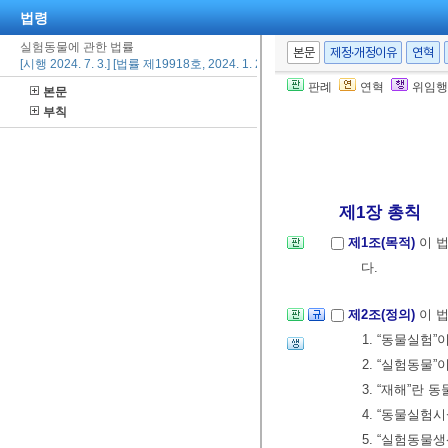
법령
실험동물에 관한 법률
본문
제정·개정이유
연혁
[시행 2024. 7. 3.] [법률 제19918호, 2024. 1. 2., 일부개정]
판례
연혁
위임행
본문
부칙
제1장 총칙
제1조(목적)
이 
다.
제2조(정의)
이 
1. “동물실험
2. “실험동물
3. “재해”란
4. “동물실험
5. “실험동물