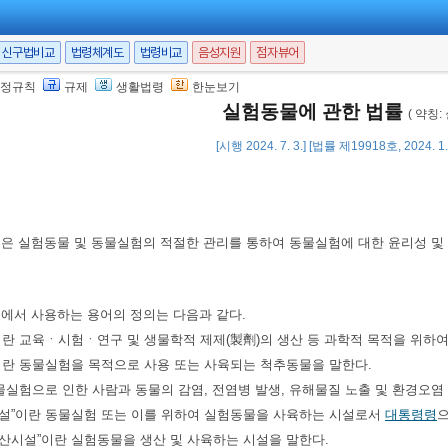
신구법비교
법령체계도
법령비교
음성지원
점자뷰어
정규칙
규제
생활법령
한눈보기
실험동물에 관한 법률
( 약칭:
[시행 2024. 7. 3.] [법률 제19918호, 2024. 
법은 실험동물 및 동물실험의 적절한 관리를 통하여 동물실험에 대한 윤리성 및
법에서 사용하는 용어의 정의는 다음과 같다.
”이란 교육ㆍ시험ㆍ연구 및 생물학적 제제(製劑)의 생산 등 과학적 목적을 위하
”이란 동물실험을 목적으로 사용 또는 사육되는 척추동물을 말한다.
 동물실험으로 인한 사람과 동물의 감염, 전염병 발생, 유해물질 노출 및 환경오염
시설”이란 동물실험 또는 이를 위하여 실험동물을 사육하는 시설로서
대통령령
으
생산시설”이란 실험동물을 생산 및 사육하는 시설을 말한다.