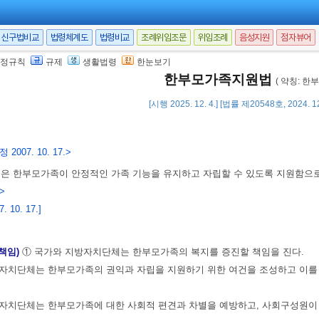
신구법비교
법령체계도
법령비교
조례위임조문
위임조례
음성지원
점자뷰어
정규칙
규제
생활법령
한눈보기
한부모가족지원법
( 약칭: 한
[시행 2025. 12. 4.] [법률 제20548호, 2024. 
 2007. 10. 17.>
법은 한부모가족이 안정적인 가족 기능을 유지하고 자립할 수 있도록 지원함으
.>
 10. 17.]
 책임)
① 국가와 지방자치단체는 한부모가족의 복지를 증진할 책임을 진다.
방자치단체는 한부모가족의 권익과 자립을 지원하기 위한 여건을 조성하고 이를
자치단체는 한부모가족에 대한 사회적 편견과 차별을 예방하고, 사회구성원이 