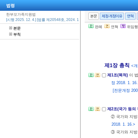
법령
한부모가족지원법
본문
제정·개정이유
연혁
[시행 2025. 12. 4.] [법률 제20548호, 2024. 12. 3., 일부개정]
판례
연혁
위임행
본문
부칙
제1장 총칙
<개정
제1조(목적)
이 
정 2018. 1. 16
[전문개정 2007.
제2조(국가 등의
② 국가와 지
2018. 1. 16.>
③ 국가와 지방