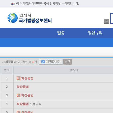
이 누리집은 대한민국 공식 전자정부 누리집입니다.
법
령
검
법령
행정규칙
색
방
법
상
세
내
용
예정법령포함
선택
"
화장품법
"에 관한
총
8
건
확
인
번호
법령명
1
화장품
법
2
화장품
법
3
화장품
법
4
화장품
법
시행규칙
5
화장품
법