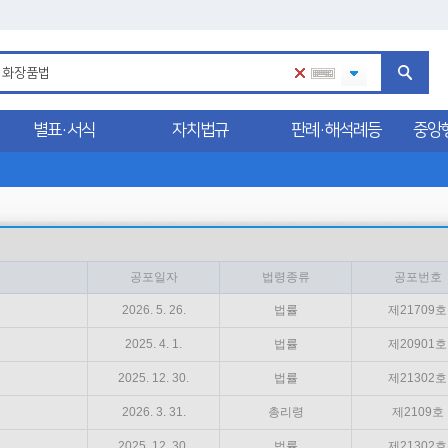
별표·서식
자치법규
판례·해석례등
중앙
공포일자
법령종류
공포번호
2026. 5. 26.
법률
제21709호
2025. 4. 1.
법률
제20901호
2025. 12. 30.
법률
제21302호
2026. 3. 31.
총리령
제2109호
2025. 12. 30.
법률
제21302호