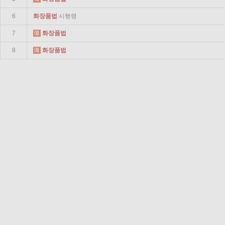
6
화장품
법
시행령
7
화장품
법
8
화장품
법