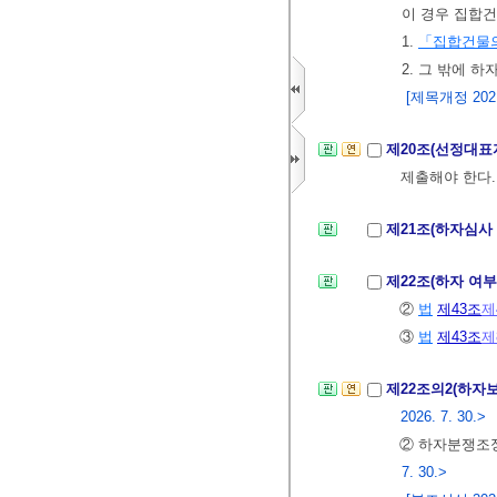
이 경우 집합
1.
「집합건물의
2. 그 밖에 
[제목개정 2021.
제20조(선정대표
제출해야 한다
제21조(하자심사
제22조(하자 여
②
법
제43조
제
③
법
제43조
제
제22조의2(하자
2026. 7. 30.>
② 하자분쟁조
7. 30.>