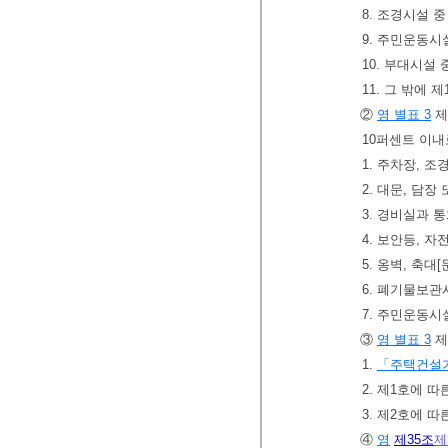
8. 조경시설 
9. 주민운동시
10. 부대시설
11. 그 밖에
②
영 별표 3
제
10퍼센트 이
1. 주차장, 
2. 대문, 담
3. 경비실과
4. 보안등, 
5. 옹벽, 축
6. 폐기물보
7. 주민운동시
③
영 별표 3
제
1.
「주택건설기
2. 제1호에 
3. 제2호에 
④
영
제35조
제