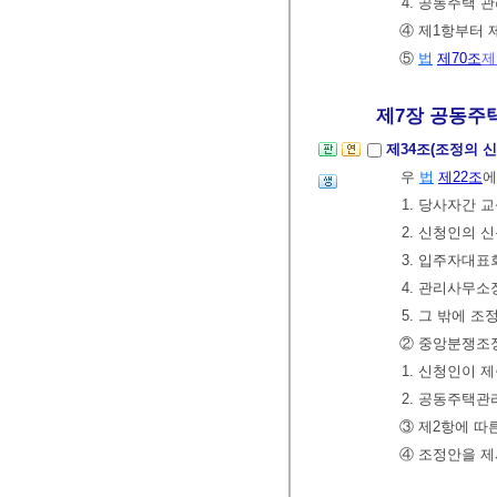
4. 공동주택 
④ 제1항부터 
⑤
법
제70조
제
제7장 공동주택
제34조(조정의 신
우
법
제22조
에
1. 당사자간 
2. 신청인의
3. 입주자대표
4. 관리사무소
5. 그 밖에 
② 중앙분쟁조
1. 신청인이 
2. 공동주택관
③ 제2항에 따
④ 조정안을 