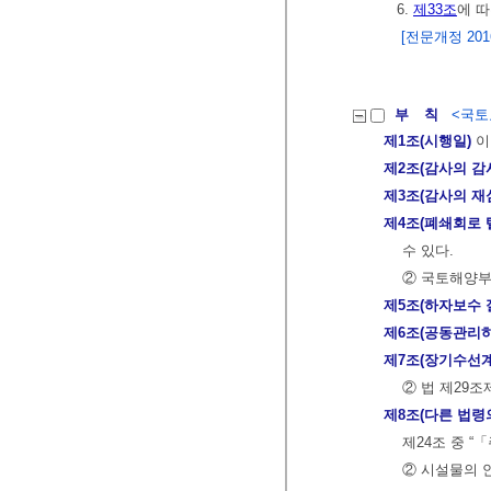
6.
제33조
에 따
[전문개정 2016.
부 칙
<국토교
제1조(시행일)
이
제2조(감사의 감
제3조(감사의 재
제4조(폐쇄회로 
수 있다.
② 국토해양부
제5조(하자보수 
제6조(공동관리
제7조(장기수선
② 법 제29조
제8조(다른 법령
제24조 중 “
② 시설물의 