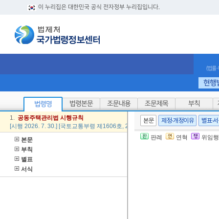
이 누리집은 대한민국 공식 전자정부 누리집입니다.
(법률
현행
법령본문
조문내용
조문제목
부칙
법령명
1.
공동
주택
관리법
시행
규칙
본문
제정·개정이유
별표·
[시행 2026. 7. 30.] [국토교통부령 제1606호, 2026. 7. 30., 일부개정]
판례
연혁
위임행
본문
부칙
별표
서식