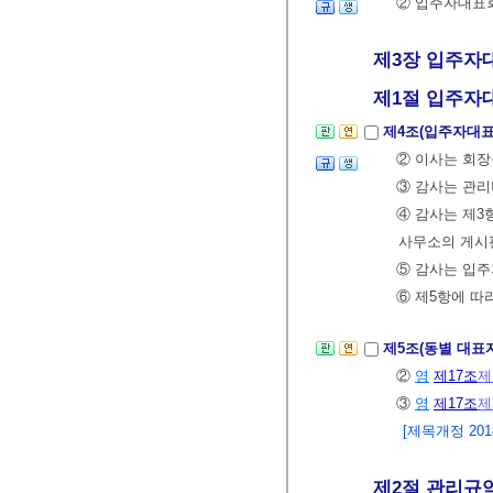
② 입주자대표회
제3장 입주자대
제1절 입주자
제4조(입주자대표
② 이사는 회장
③ 감사는 관
④ 감사는 제
사무소의 게시판
⑤ 감사는 입
⑥ 제5항에 따
제5조(동별 대표
②
영
제17조
제
③
영
제17조
제
[제목개정 2018.
제2절 관리규약