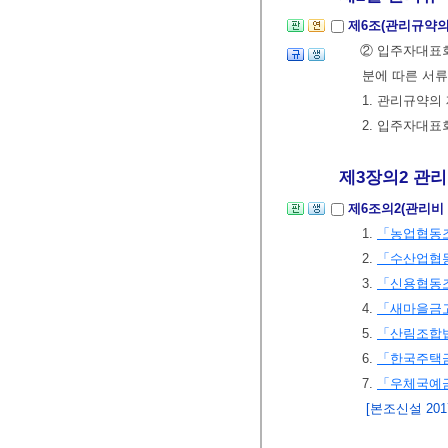
제6조(관리규약의
② 입주자대표
분에 따른 서류
1. 관리규약의
2. 입주자대
제3장의2 관리
제6조의2(관리비
1.
「농업협동
2.
「수산업협
3.
「신용협동
4.
「새마을금
5.
「산림조합
6.
「한국주택
7.
「우체국예
[본조신설 2017.