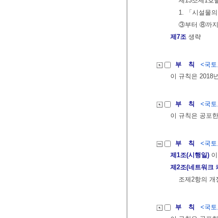
제13조제1호
1. 「시설물
③부터 ⑧까지
제7조
생략
부 칙
<국토교
이 규칙은 2018
부 칙
<국토교
이 규칙은 공포한
부 칙
<국토교
제1조(시행일)
이
제2조(네트워크 
조제2항의 개
부 칙
<국토교