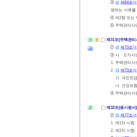
③
법
제64조
제
명하는 서류를
④ 제2항 또는
⑤ 주택관리사단
제31조(주택관리
②
영
제73조
제
③ 시ㆍ도지사는
1. 주택관리
2.
영
제73조
제
가. 국민연
나. 건강보
④ 주택관리사
제32조(응시원서
②
영
제77조
제
1. 제1차 시험: 
2. 제2차 시험: 