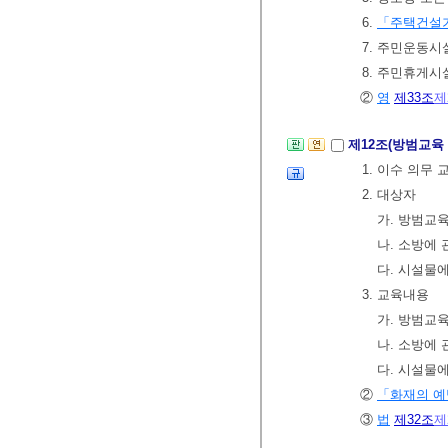
6.
「주택건설기
7. 주민운동시
8. 주민휴게시
②
영
제33조
제
제12조(방범교육
1. 이수 의무
2. 대상자
가. 방범교
나. 소방에
다. 시설물
3. 교육내용
가. 방범교육
나. 소방에 
다. 시설물
②
「화재의 예
③
법
제32조
제