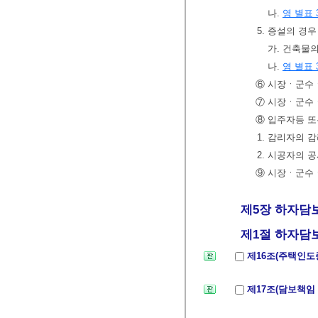
나.
영 별표 
5. 증설의 경우
가. 건축물
나.
영 별표 
⑥ 시장ㆍ군
⑦ 시장ㆍ군수
⑧ 입주자등 
1. 감리자의 
2. 시공자의 
⑨ 시장ㆍ군수
제5장 하자담보
제1절 하자담보
제16조(주택인도
제17조(담보책임