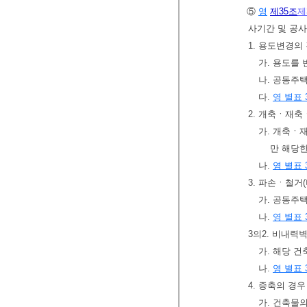
⑤
영
제35조
제
사기간 및 공사
1. 용도변경의
가. 용도를
나. 공동주
다.
영 별표 
2. 개축ㆍ재
가. 개축ㆍ
만 해당한
나.
영 별표 
3. 파손ㆍ철거
가. 공동주
나.
영 별표 
3의2. 비내력
가. 해당 
나.
영 별표 
4. 증축의 경우
가. 건축물