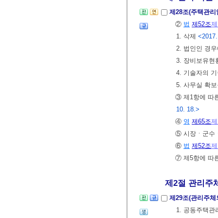
제28조(주택관리
②
법
제52조
제
1. 삭제
<2017.
2. 법인인 경
3. 장비보유현
4. 기술자의 
5. 사무실 확
③ 제1항에 
10. 18.>
④
영
제65조
제
⑤ 시장ㆍ군수
⑥
법
제52조
제
⑦ 제5항에 따
제2절 관리주체
제29조(관리주체
1. 공동주택