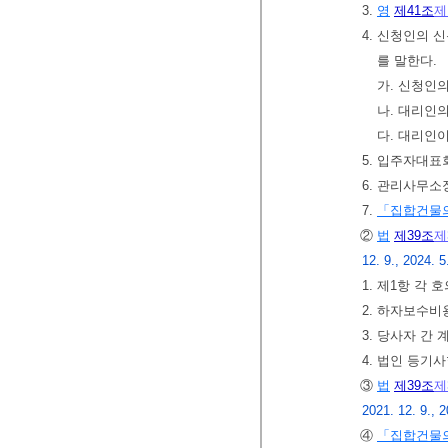
3.
영
제41조
제
4. 신청인의 
를 말한다.
가. 신청인
나. 대리인
다. 대리인
5. 입주자대
6. 관리사무소
7.
「집합건물의
②
법
제39조
제
12. 9., 2024. 5
1. 제1항 각 
2. 하자보수비
3. 당사자 간
4. 법인 등
③
법
제39조
제
2021. 12. 9., 2
④
「집합건물의