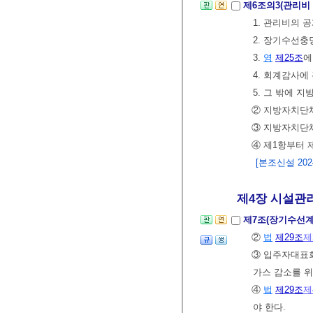
제6조의3(관리비
1. 관리비의 
2. 장기수선
3.
영
제25조
에
4. 회계감사에
5. 그 밖에 
② 지방자치단
③ 지방자치단
④ 제1항부터 
[본조신설 2024.
제4장 시설관리
제7조(장기수선계
②
법
제29조
제
③ 입주자대표
가스 감소를 위
④
법
제29조
제
야 한다.