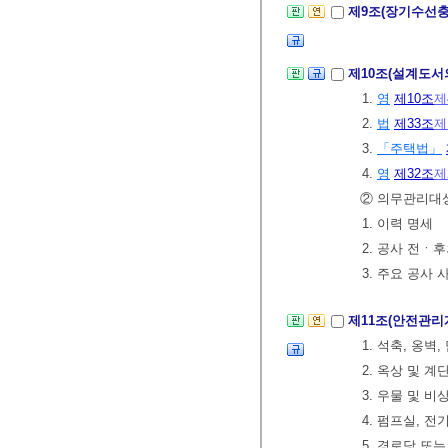
제9조(장기수선
제10조(설계도서
1.
영
제10조
제
2.
법
제33조
제
3.
「주택법」
4.
영
제32조
제
② 의무관리대
1. 이력 명세
2. 공사 전ㆍ
3. 주요 공사 
제11조(안전관리
1. 석축, 옹벽
2. 옥상 및 계
3. 우물 및 
4. 펌프실, 전
5. 경로당 또