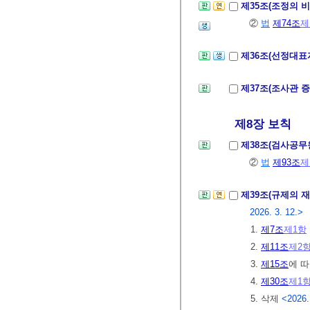
제35조(조정의 
②
법
제74조
제
제36조(선정대표
제37조(조사관 
제8장 보칙
제38조(검사공무
②
법
제93조
제
제39조(규제의 
2026. 3. 12.>
1.
제7조
제1항
2.
제11조
제2
3.
제15조
에 따
4.
제30조
제1
5. 삭제
<2026.