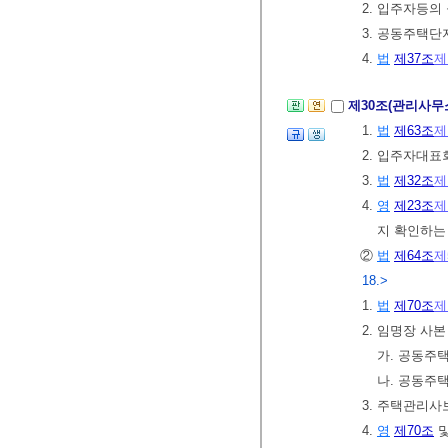
2. 입주자등의
3. 공동주택단
4.
법
제37조
제
제30조(관리사무
1.
법
제63조
제
2. 입주자대표
3.
법
제32조
제
4.
영
제23조
제
지 확인하는
②
법
제64조
제
18.>
1.
법
제70조
제
2. 임명장 사
가. 공동주
나. 공동주
3. 주택관리사
4.
영
제70조