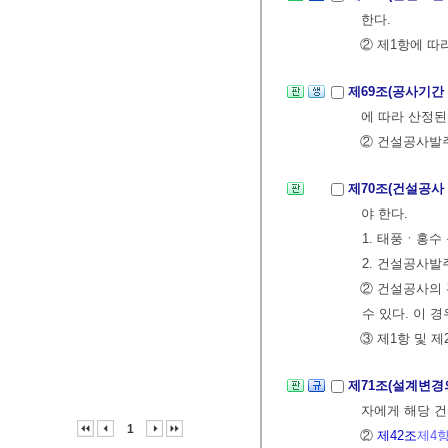
한다.
② 제1항에 따
제69조(공사기간
에 따라 산정된
② 건설공사발주
제70조(건설공사
야 한다.
1. 태풍ㆍ홍수
2. 건설공사
② 건설공사의
수 있다. 이
③ 제1항 및 
제71조(설계변경
자에게 해당 건
1
②
제42조
제4