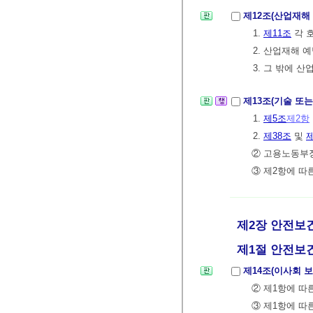
제12조(산업재해
1.
제11조
각 
2. 산업재해 
3. 그 밖에
제13조(기술 또
1.
제5조
제2항
2.
제38조
및
제
② 고용노동부장
③ 제2항에 따
제2장 안전보건
제1절 안전보
제14조(이사회 보
② 제1항에 따
③ 제1항에 따