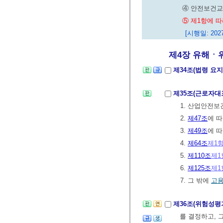
④ 안전보건교
⑤ 제1항에 
[시행일: 2027
제4장 유해ㆍ위
제34조(법령 요지
제35조(근로자대
1. 산업안전보
2.
제47조
에 
3.
제49조
에 
4.
제64조
제1
5.
제110조
제1
6.
제125조
제1
7. 그 밖에
고
제36조(위험성평
를 결정하고, 