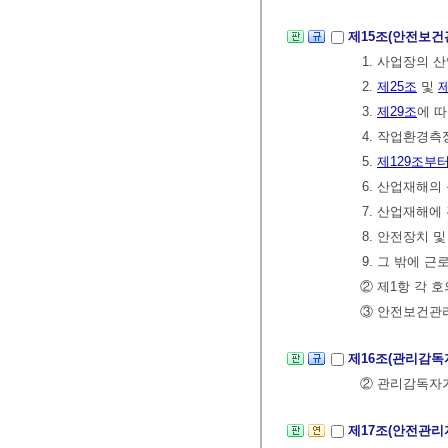
제15조(안전보
1. 사업장의 
2.
제25조
및
제
3.
제29조
에 
4. 작업환경측
5.
제129조부터
6. 산업재해의
7. 산업재해에
8. 안전장치 
9. 그 밖에
② 제1항 각 
③ 안전보건관리
제16조(관리감독
② 관리감독자
제17조(안전관리