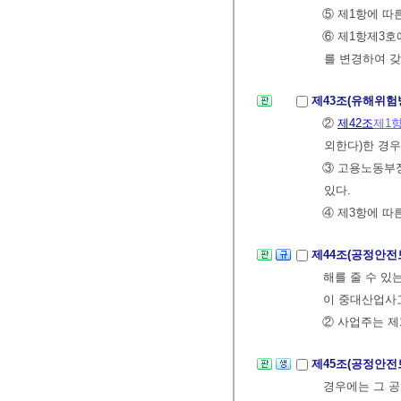
⑤ 제1항에 따
⑥ 제1항제3호
를 변경하여 갖
제43조(유해위험
②
제42조
제1
외한다)한 경
③ 고용노동부
있다.
④ 제3항에 따
제44조(공정안
해를 줄 수 있
이 중대산업사
② 사업주는 제
제45조(공정안전
경우에는 그 공