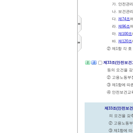
가. 안전관
나. 보건관
다.
제74조
라.
제96조
마.
제100조
바.
제120조
② 제1항 각 
제33조(안전보
등의 요건을 
② 고용노동부장
③ 제1항에 따
④ 안전보건교
제33조(안전보
의 요건을 갖
② 고용노동부
③ 제1항에 