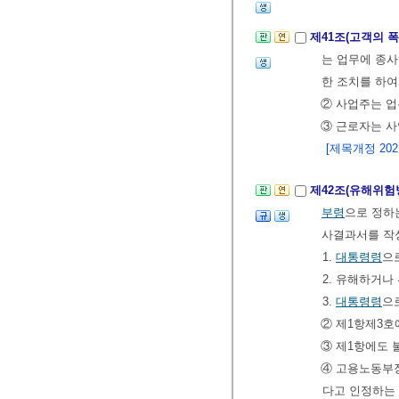
제41조(고객의 
는 업무에 종사
한 조치를 하여
② 사업주는 업
③ 근로자는 사
[제목개정 2021.
제42조(유해위
부령
으로 정하
사결과서를 작
1.
대통령령
으
2. 유해하거
3.
대통령령
으
② 제1항제3호
③ 제1항에도
④ 고용노동부장
다고 인정하는