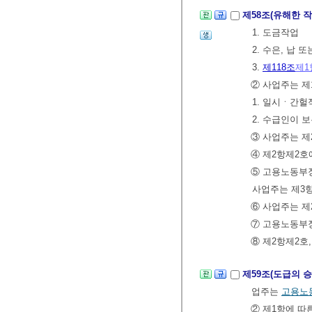
제58조(유해한 
1. 도금작업
2. 수은, 납 
3.
제118조
제1
② 사업주는 제
1. 일시ㆍ간헐
2. 수급인이
③ 사업주는 
④ 제2항제2호
⑤ 고용노동부
사업주는 제3항
⑥ 사업주는 제
⑦ 고용노동부장
⑧ 제2항제2호
제59조(도급의 
업주는
고용노
② 제1항에 따