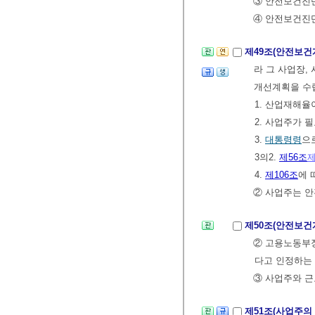
③ 안전보건진단
④ 안전보건진
제49조(안전보
라 그 사업장,
개선계획을 수립
1. 산업재해율
2. 사업주가
3.
대통령령
으
3의2.
제56조
제
4.
제106조
에 
② 사업주는 
제50조(안전보건
② 고용노동부
다고 인정하는
③ 사업주와 근
제51조(사업주의