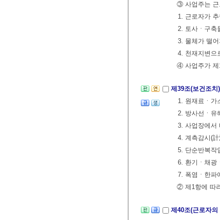
③ 사업주는 근
1. 근로자가 
2. 토사ㆍ구축
3. 물체가 떨
4. 천재지변으
④ 사업주가 제
제39조(보건조치
1. 원재료ㆍ가
2. 방사선ㆍ
3. 사업장에서
4. 계측감시(
5. 단순반복작
6. 환기ㆍ채
7. 폭염ㆍ한
② 제1항에 따
제40조(근로자의