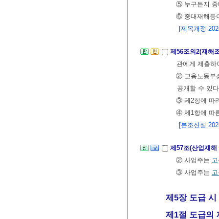
⑤ 누구든지 중
⑥ 중대재해등이
[제목개정 2026.
제56조의2(재
관에게 제출하
② 고용노동부장
공개할 수 있다
③ 제2항에 
④ 제1항에 따
[본조신설 2026.
제57조(산업재해 
② 사업주는
고
③ 사업주는
고
제5장 도급 시 
제1절 도급의 