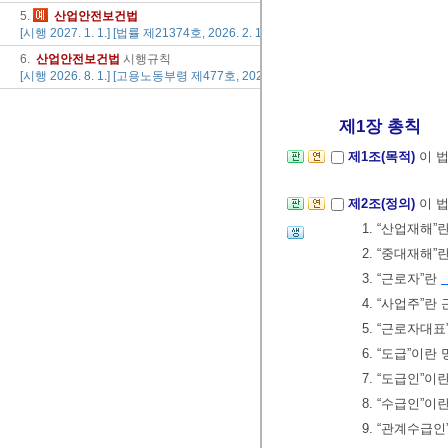
5.
산업
안전
보건법
[시행 2027. 1. 1.] [법률 제21374호, 2026. 2. 19., 일부개정]
6.
산업
안전
보건법
시행규칙
[시행 2026. 8. 1.] [고용노동부령 제477호, 2026. 7. 28., 일부개정]
제1장 총칙
제1조(목적)
이 
제2조(정의)
이 
1. “산업재
2. “중대재해
3. “근로자”란
4. “사업주”
5. “근로자대
6. “도급”이
7. “도급인”
8. “수급인”
9. “관계수급