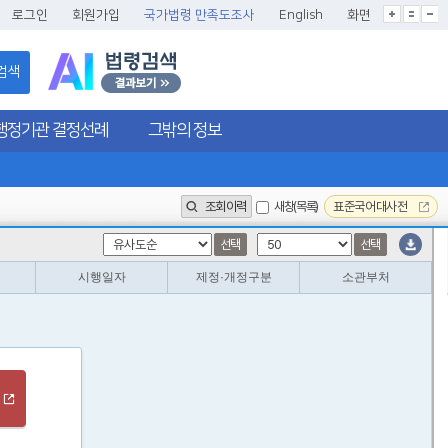
글씨크기확대
글씨크기확대초기화
글씨크기축소
로그인
회원가입
국가법령 만족도조사
English
화면
검색
행정기관 결정선례
그밖의 정보
조회이력
새창(목록)
표준국어대사전
선택
선택
시행일자
제정·개정구분
소관부처