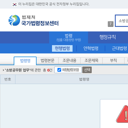
이 누리집은 대한민국 공식 전자정부 누리집입니다.
법
령
검
법령
행정규칙
색
(법률·대통령령·부령)
방
법
현행법령
연혁법령
근대법령
상
세
법령본문
조문내용
조문제목
부칙
법령명
내
용
예정법령포함
선택
"
소방공무원 업무
"에 관한
총
0
건
확
인
번호
법령명