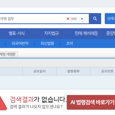
상세
별표·서식
자치법규
판례·해석례등
중앙
외국어번역
최신법령
조약
제정·개정문
공포일자
법령종류
공포번호
검색결과
가 없습니다.
검색 결과가 나오지 않으셨나요?