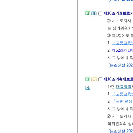
제16조의3(보호
② 시ㆍ도지사 
는 심의위원회의
③ 제1항에도 
1.
「고등교육
2.
제52조
제1
3. 그 밖에 
[본조신설 2021.
제16조의4(재보
하면
대통령령
1.
「고등교육
2.
「국민 평생
3. 그 밖에 
② 시ㆍ도지사 
의위원회의 심의
[본조신설 2024.