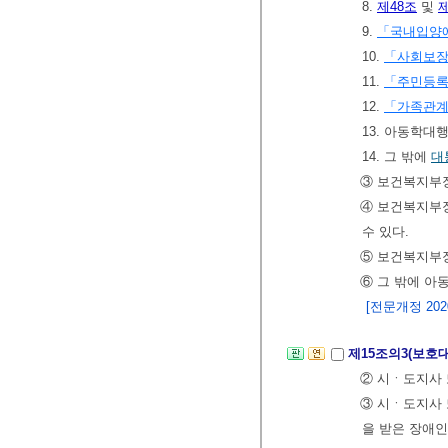
8.
제48조
및
제
9.
「국내입양에
10.
「사회보장
11.
「주민등
12.
「가족관계
13. 아동학
14. 그 밖에
대
③ 보건복지부
④ 보건복지부장
수 있다.
⑤ 보건복지부
⑥ 그 밖에 
[전문개정 2020.
제15조의3(보호
② 시ㆍ도지사
③ 시ㆍ도지사 
을 받은 장애