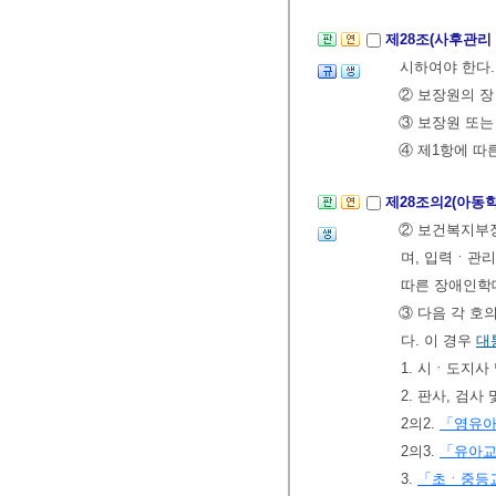
제28조(사후관리
시하여야 한다
② 보장원의 장
③ 보장원 또는
④ 제1항에 따
제28조의2(아동
② 보건복지부
며, 입력ㆍ관
따른 장애인학
③ 다음 각 호
다. 이 경우
대
1. 시ㆍ도지
2. 판사, 검사
2의2.
「영유
2의3.
「유아
3.
「초ㆍ중등