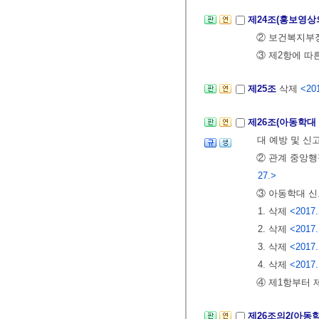
제24조(홍보영
② 보건복지부
③ 제2항에 따
제25조
삭제
<201
제26조(아동학대
대 예방 및 신
② 관계 중앙행
27.>
③ 아동학대 신
1. 삭제
<2017.
2. 삭제
<2017.
3. 삭제
<2017.
4. 삭제
<2017.
④ 제1항부터 
제26조의2(아동