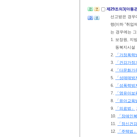
제29조의3(아동
선고받은 경우에
령(이하 “취업
는 경우에는 
1. 보장원, 
동복지시설
2.
「가정폭력방
3.
「건강가정
4.
「다문화가
5.
「성매매방지
6.
「성폭력방지
7.
「영유아보
8.
「유아교육
9.
「의료법」
10.
「장애인
11.
「정신건강
12.
「주택법