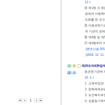
11.>
④ 제1항 각 
장에게 아동학
조회를 한 것으
⑤ 아동관련기관
계 기관의 장
⑥ 제4항 및 
⑦ 제4항부터 
[본조신설 2014.
[2018. 12
제29조의4(취업
동관련기관에 취
10. 1.>
1. 교육부장관
2. 문화체육
3. 보건복지부
1
4. 성평등가족