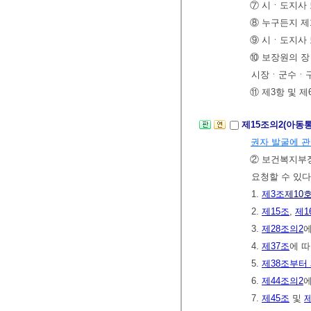
⑦ 시ㆍ도지사 
⑧ 누구든지 
⑨ 시ㆍ도지사 
⑩ 보장원의 장
시장ㆍ군수ㆍ구
⑪ 제3항 및 
제15조의2(아
권자 발굴에 
② 보건복지부장
요청할 수 있다
1.
제3조
제10
2.
제15조
,
제1
3.
제28조의2
에
4.
제37조
에 
5.
제38조부터 
6.
제44조의2
7.
제45조
및
제