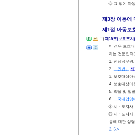
⑤ 그 밖에 아
제3장 아동에 대
제1절 아동보
제15조(보호조치
이 경우 보호
하는 전문인력(
1. 전담공무
2.
「민법」
제
3. 보호대상
4. 보호대상
5. 약물 및 
6.
「국내입양에
② 시ㆍ도지사
③ 시ㆍ도지사 
동에 대한 상담
2. 6.>