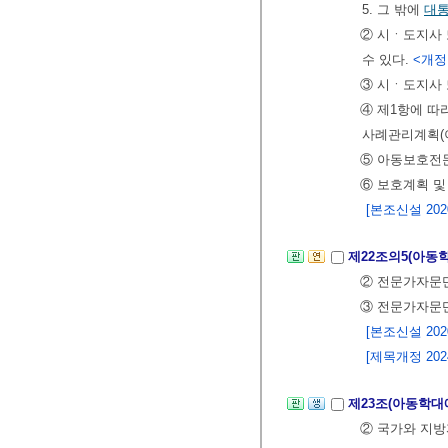
5. 그 밖에
대
② 시ㆍ도지사
수 있다.
<개정 2
③ 시ㆍ도지사 
④ 제1항에 
사례관리계획(
⑤ 아동보호전
⑥ 보호계획 
[본조신설 2020.
제22조의5(아동
② 전문가자문단
③ 전문가자문
[본조신설 2020.
[제목개정 2024.
제23조(아동학대
② 국가와 지