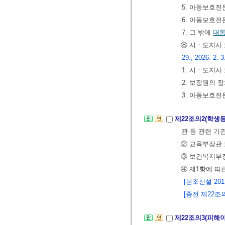
5. 아동보호
6. 아동보호전
7. 그 밖에
대
⑧ 시ㆍ도지사 
29., 2026. 2. 3
1. 시ㆍ도지사
2. 보장원의 장
3. 아동보호전
제22조의2(학생등
관 등 관련 기
② 교육부장관
③ 보건복지부
④ 제1항에 따
[본조신설 2017.
[종전 제22조의2
제22조의3(피해