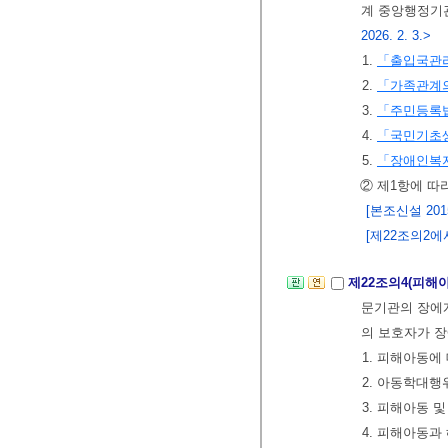
계 중앙행정기관
2026. 2. 3.>
1.
「출입국관
2.
「가족관계의
3.
「주민등록
4.
「국민기초
5.
「장애인복
② 제1항에 따
[본조신설 2015.
[제22조의2에서 
제22조의4(피해
문기관의 장에게
의 보호자가 
1. 피해아동에
2. 아동학대행
3. 피해아동 
4. 피해아동과