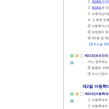
1.
제18조
제1
2.
제19조
에 
3. 보호대상아
4. 그 밖에
② 아동복지시설
③ 보장원의 
④ 제1항 및 
[본조신설 2025.
제21조(보조인의
아닌 경우에는 
② 법원은 피해
③ 수사기관이 
제2절 아동학대의
제22조(아동학대
1. 아동학대의
2. 아동학대