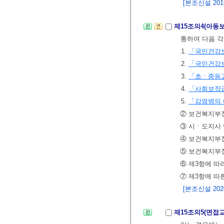
[본조신설 2016.
제15조의4(아동
통하여 다음 각
1.
「국민건강
2.
「국민건강
3.
「초ㆍ중등
4.
「사회보장급
5.
「감염병의 
② 보건복지부장
③ 시ㆍ도지사 
④ 보건복지부
⑤ 보건복지부장
⑥ 제3항에 따
⑦ 제3항에 따
[본조신설 2020.
제15조의5(면접