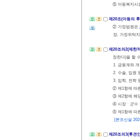
⑤ 아동복지시
제20조(아동의 
② 가정법원은
장, 가정위탁지
제20조의2(제한
정한다)을 할 
1. 금융계좌 
2. 수술, 입
3. 입학, 전
② 제1항에 따
③ 제2항에 해
④ 시장ㆍ군수ㆍ
⑤ 제1항에 따
[본조신설 2025.
제20조의3(후견인