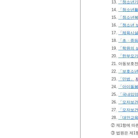
13.
「청소년
14.
「청소년
15.
「청소년복
16.
「청소년 
17.
「체육시설
18.
「초ㆍ중
19.
「학원의 
20.
「한부모
21. 아동보
22.
「보호소년
23.
「민법」
24.
「아이돌봄
25.
「국내입양
26.
「모자보
27.
「모자보
28.
「대안교육
② 제1항에 따
③ 법원은 제1