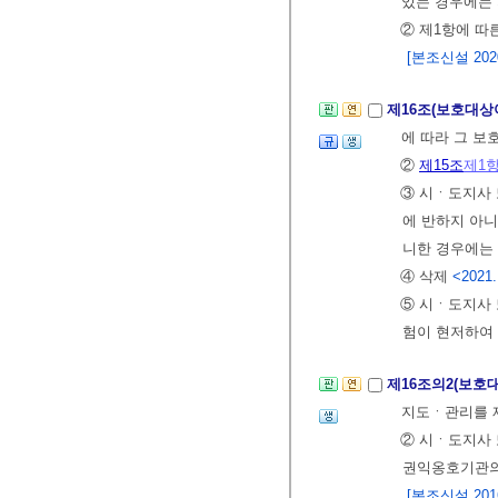
있는 경우에는 
② 제1항에 따
[본조신설 2020.
제16조(보호대상
에 따라 그 보
②
제15조
제1
③ 시ㆍ도지사 
에 반하지 아
니한 경우에는
④ 삭제
<2021.
⑤ 시ㆍ도지사
험이 현저하여
제16조의2(보호
지도ㆍ관리를 
② 시ㆍ도지사
권익옹호기관의
[본조신설 2016.