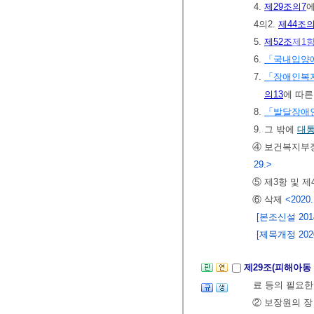
4.
제29조의7
4의2.
제44조의
5.
제52조
제1
6.
「국내입양에
7.
「장애인복
의13
에 따른
8.
「발달장애인
9. 그 밖에
대
④ 보건복지부장
29.>
⑤ 제3항 및 
⑥ 삭제
<2020.
[본조신설 2014.
[제목개정 2020.
제29조(피해아동 
료 등의 필요한
② 보장원의 장