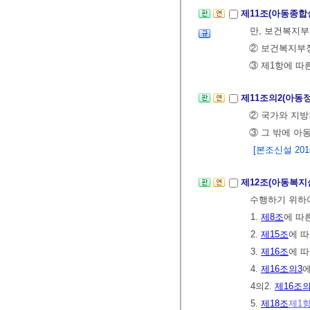
제11조(아동종
만, 보건복지
② 보건복지부장
③ 제1항에 따
제11조의2(아동
② 국가와 지
③ 그 밖에 아
[본조신설 2016.
제12조(아동복
수행하기 위하
1.
제8조
에 따
2.
제15조
에 
3.
제16조
에 
4.
제16조의3
에
4의2.
제16조의
5.
제18조
제1