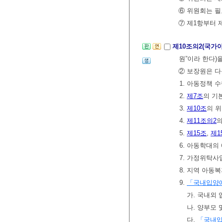
⑥ 위원회는 필
⑦ 제1항부터 
제10조의2(국가
원”이라 한다)
② 보장원은 다
1. 아동정책 
2.
제7조
의 기
3.
제10조
의 
4.
제11조의2
5.
제15조
,
제1
6. 아동학대의
7. 가정위탁사
8. 지역 아동
9.
「국내입양에
가. 국내외
나. 양부모
다.
「국내입