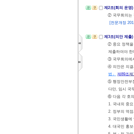
제2조(회의 운영
② 국무회의는 
[전문개정 2011.
제3조(의안 제출
② 중요 정책을
제출하여야 한
③ 국무회의에서
④ 의안은 의결
법」
제89조
제
⑤ 행정안전부장
다만, 임시 
⑥ 다음 각 호
1. 국내외 중
2. 정부의 역
3. 국민생활에
4. 대국민 홍
5. 부ㆍ처 간