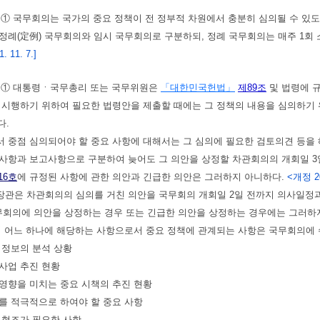
)
① 국무회의는 국가의 중요 정책이 전 정부적 차원에서 충분히 심의될 수 있도
정례(定例) 국무회의와 임시 국무회의로 구분하되, 정례 국무회의는 매주 1회
 11. 7.]
)
① 대통령ㆍ국무총리 또는 국무위원은
「대한민국헌법」
제89조
및 법령에 
 시행하기 위하여 필요한 법령안을 제출할 때에는 그 정책의 내용을 심의하기 
다.
 중점 심의되어야 할 중요 사항에 대해서는 그 심의에 필요한 검토의견 등을 
사항과 보고사항으로 구분하여 늦어도 그 의안을 상정할 차관회의의 개회일 3일
16호
에 규정된 사항에 관한 의안과 긴급한 의안은 그러하지 아니하다.
<개정 201
관은 차관회의의 심의를 거친 의안을 국무회의 개회일 2일 전까지 의사일정과
국무회의에 의안을 상정하는 경우 또는 긴급한 의안을 상정하는 경우에는 그러하
의 어느 하나에 해당하는 사항으로서 중요 정책에 관계되는 사항은 국무회의에
요 정보의 분석 상황
점사업 추진 현황
 영향을 미치는 중요 시책의 추진 현황
보를 적극적으로 하여야 할 중요 사항
의 협조가 필요한 사항