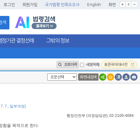
글씨크기확대
글씨크기확대초기화
글씨크기축소
로그인
회원가입
국가법령 만족도조사
English
화면
검색
행정기관 결정선례
그밖의 정보
조회이력
새창(목록)
표준국어대사전
화면내검색
 7. 7., 일부개정]
행정안전부
(
의정담당관
), 02-2100-4084
정함을 목적으로 한다.