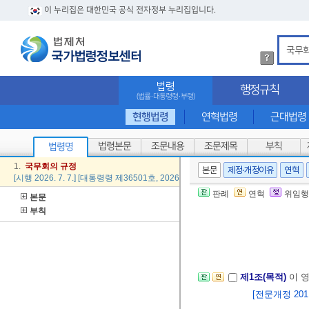
이 누리집은 대한민국 공식 전자정부 누리집입니다.
법
령
검
법령
행정규칙
색
(법률·대통령령·부령)
방
법
현행법령
연혁법령
근대법령
상
세
법령본문
조문내용
조문제목
부칙
법령명
내
용
1.
국무회의
규정
본문
제정·개정이유
연혁
확
[시행 2026. 7. 7.] [대통령령 제36501호, 2026. 7. 7., 일부개정]
인
판례
연혁
위임행
본문
부칙
제1조(목적)
이 
[전문개정 2011.