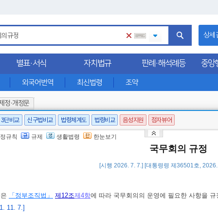
상세
별표·서식
자치법규
판례·해석례등
중앙
외국어번역
최신법령
조약
제정·개정문
3단비교
신구법비교
법령체계도
법령비교
음성지원
점자뷰어
정규칙
규제
생활법령
한눈보기
국무회의 규정
[시행 2026. 7. 7.] [대통령령 제36501호, 2026.
영은
「정부조직법」
제12조
제4항
에 따라 국무회의의 운영에 필요한 사항을 규
 11. 7.]