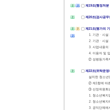
제19조(행정처분
제20조(검사공무
제21조(평가의 
1. 기관ㆍ시설
2. 기관ㆍ시설
3. 사업내용의
4. 이용자 및
② 성평등가족
제22조(위탁운영
설치한 청소년단
② 제1항에 따
③ 선정위원회는
1. 청소년복
2. 청소년복지
3. 공익단체에