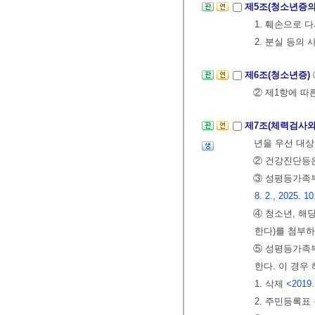
제5조(청소년증의
1. 훼손으로 
2. 분실 등의
제6조(청소년증)
② 제1항에 따
제7조(체력검사와
년을 우선 대상
② 건강진단등
③ 성평등가족
8. 2., 2025. 10
④ 청소년, 해
한다)를 첨부
⑤ 성평등가족
한다. 이 경우
1. 삭제
<2019.
2. 주민등록표