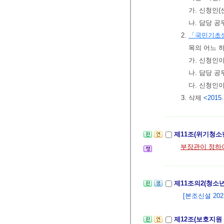
가. 신청인
나. 담당 
2.
「국민기초
목의 어느 
가. 신청인
나. 담당 
다. 신청인
3. 삭제
<2015.
제11조(위기청소
부장관이 정하
제11조의2(청소
[본조신설 2021.
제12조(보호지원