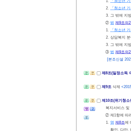
1.
「청소년 
2.
「청소년 
3. 그 밖에 
②
법
제9조의2
1.
「청소년 
2. 상담복지 
3. 그 밖에 
③
법
제9조의2
[본조신설 2021.
제8조(일정소득 
제9조
삭제
<2015
제10조(위기청소
복지서비스 및
② 제1항에 따
1.
영
제8조
에
확인. 다만