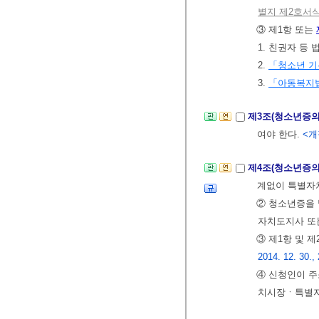
별지 제2호서
③ 제1항 또는
1. 친권자 등
2.
「청소년 
3.
「아동복지
제3조(청소년증의
여야 한다.
<개정
제4조(청소년증의
계없이 특별자
② 청소년증을
자치도지사 또
③ 제1항 및
2014. 12. 30., 
④ 신청인이 
치시장ㆍ특별자