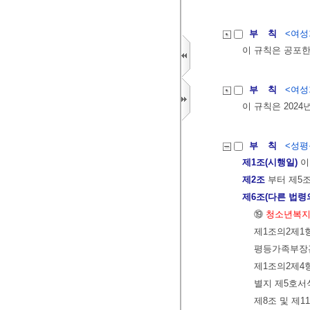
부 칙
<여성가
이 규칙은 공포한
부 칙
<여성가
이 규칙은 2024
부 칙
<성평등
제1조(시행일)
이
제2조
부터 제5
제6조(다른 법령
⑲
청소년복지
제1조의2제1항
평등가족부장관
제1조의2제4
별지 제5호서
제8조 및 제1