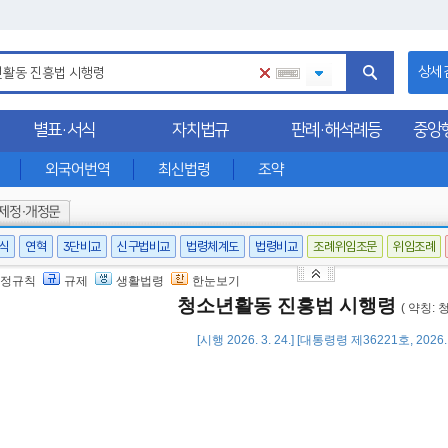
상세
별표·서식
자치법규
판례·해석례등
중앙
외국어번역
최신법령
조약
제정·개정문
서식
연혁
3단비교
신구법비교
법령체계도
법령비교
조례위임조문
위임조례
정규칙
규제
생활법령
한눈보기
청소년활동 진흥법 시행령
( 약칭:
[시행 2026. 3. 24.] [대통령령 제36221호, 2026.