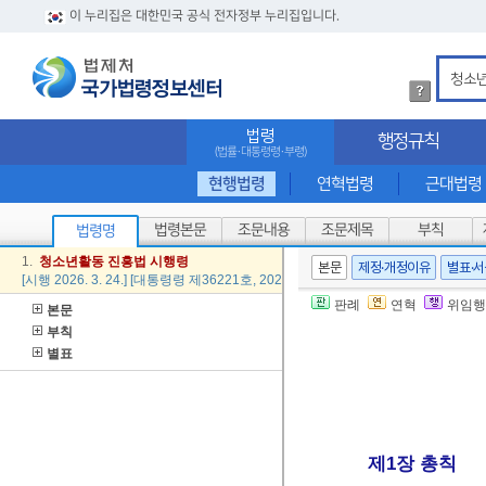
이 누리집은 대한민국 공식 전자정부 누리집입니다.
법
령
검
법령
행정규칙
색
(법률·대통령령·부령)
방
법
현행법령
연혁법령
근대법령
상
세
법령본문
조문내용
조문제목
부칙
법령명
내
용
1.
청소년
활동
진흥법
시행령
본문
제정·개정이유
별표·
확
[시행 2026. 3. 24.] [대통령령 제36221호, 2026. 3. 24., 타법개정]
인
판례
연혁
위임행
본문
부칙
별표
제1장 총칙