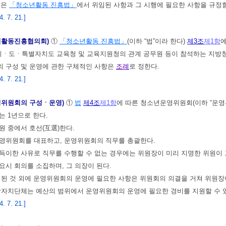
영은
「청소년활동 진흥법」
에서 위임된 사항과 그 시행에 필요한 사항을 규정
 7. 21.]
년활동진흥협의회)
①
「청소년활동 진흥법」
(이하 “법”이라 한다)
제3조
제1항
ㆍ도ㆍ특별자치도 교육청 및 교육지원청의 관계 공무원 등이 참석하는 지방청소
 구성 및 운영에 관한 구체적인 사항은
조례
로 정한다.
 7. 21.]
영위원회의 구성ㆍ운영)
①
법
제4조
제1항
에 따른 청소년운영위원회(이하 “운영위
는 1년으로 한다.
원 중에서 호선(互選)한다.
영위원회를 대표하고, 운영위원회의 직무를 총괄한다.
득이한 사유로 직무를 수행할 수 없는 경우에는 위원장이 미리 지명한 위원이 
요시 회의를 소집하며, 그 의장이 된다.
정된 것 외에 운영위원회의 운영에 필요한 사항은 위원회의 의결을 거쳐 위원장
방자치단체는 예산의 범위에서 운영위원회의 운영에 필요한 경비를 지원할 수 
 7. 21.]