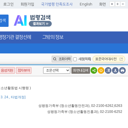
글씨크기확대
글씨크기확대초기화
글씨크기축소
로그인
회원가입
국가법령 만족도조사
English
화면
검색
행정기관 결정선례
그밖의 정보
조회이력
새창(목록)
표준국어대사전
음성지원
점자뷰어
화면내검색
 청소년활동법 시행령 )
 3. 24., 타법개정]
성평등가족부
(
청소년활동안전과
), 02-2100-6262,6263
성평등가족부
(
청소년활동진흥과
), 02-2100-6252