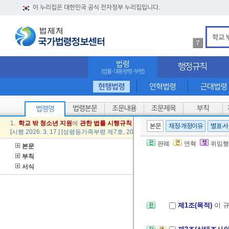
이 누리집은 대한민국 공식 전자정부 누리집입니다.
법
령
검
법령
행정규칙
색
(법률·대통령령·부령)
방
법
현행법령
연혁법령
근대법령
상
세
법령본문
조문내용
조문제목
부칙
법령명
내
용
1.
학교
밖
청소년
지원
에
관한
법률
시행
규칙
본문
제정·개정이유
별표·
확
[시행 2026. 3. 17.] [성평등가족부령 제7호, 2026. 3. 17., 일부개정]
인
판례
연혁
위임행
본문
부칙
서식
제1조(목적)
이 