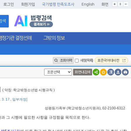
글씨크기확대
글씨크기확대초기화
글씨크기축소
로그인
회원가입
국가법령 만족도조사
English
화면
검색
행정기관 결정선례
그밖의 정보
조회이력
새창(목록)
표준국어대사전
화면내검색
칙
( 약칭: 학교밖청소년법 시행규칙 )
 3. 17., 일부개정]
성평등가족부
(
학교밖청소년지원과
), 02-2100-6312
항과 그 시행에 필요한 사항을 규정함을 목적으로 한다.