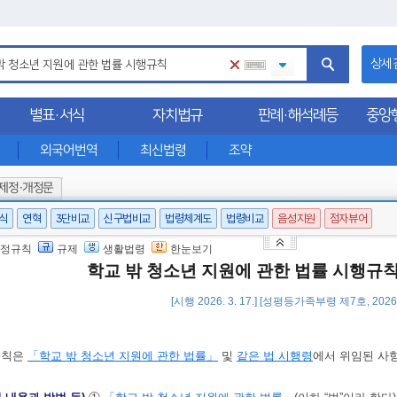
상세
별표·서식
자치법규
판례·해석례등
중앙
외국어번역
최신법령
조약
제정·개정문
서식
연혁
3단비교
신구법비교
법령체계도
법령비교
음성지원
점자뷰어
정규칙
규제
생활법령
한눈보기
학교 밖 청소년 지원에 관한 법률 시행규
[시행 2026. 3. 17.] [성평등가족부령 제7호, 2026.
규칙은
「학교 밖 청소년 지원에 관한 법률」
및
같은 법 시행령
에서 위임된 사