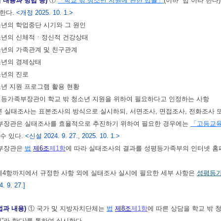
 내용과 방법 등)
①
「학교 밖 청소년 지원에 관한 법률」
(이하 “법”이라 한다
 한다.
<개정 2025. 10. 1.>
청소년의 학업중단 시기와 그 원인
청소년의 신체적ㆍ정신적 건강상태
청소년의 가족관계 및 친구관계
청소년의 경제상태
청소년의 진로
청소년 지원 프로그램 활용 현황
성평등가족부장관이 학교 밖 청소년 지원을 위하여 필요하다고 인정하는 사항
른 실태조사는 표본조사의 방식으로 실시하되, 서면조사, 면접조사, 전화조사 또
부장관은 실태조사를 효율적으로 추진하기 위하여 필요한 경우에는
「고등교
수 있다.
<신설 2024. 9. 27., 2025. 10. 1.>
부장관은
법
제6조
제1항
에 따라 실태조사의 결과를 성평등가족부의 인터넷 홈
제4항까지에서 규정한 사항 외에 실태조사 실시에 필요한 세부 사항은
성평등
 9. 27.]
법과 내용)
① 국가 및 지방자치단체는
법
제8조
제1항
에 따른 상담을 학교 밖 
터”라 한다)를 통하여 실시한다.