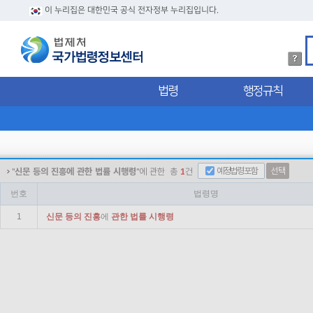
이 누리집은 대한민국 공식 전자정부 누리집입니다.
법
령
검
법령
행정규칙
색
방
법
상
세
내
용
예정법령포함
선택
"
신문 등의 진흥에 관한 법률 시행령
"에 관한
총
1
건
확
인
번호
법령명
1
신문
등의
진흥
에
관한
법률
시행령