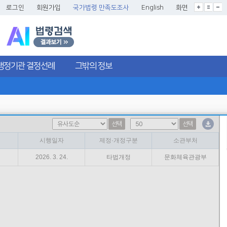
글씨크기확대
글씨크기확대초기화
글씨크기축소
로그인
회원가입
국가법령 만족도조사
English
화면
행정기관 결정선례
그밖의 정보
선택
선택
시행일자
제정·개정구분
소관부처
2026. 3. 24.
타법개정
문화체육관광부