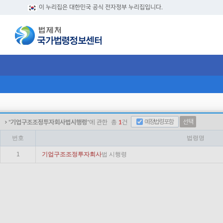
이 누리집은 대한민국 공식 전자정부 누리집입니다.
예정법령포함
선택
"
기업구조조정투자회사법시행령
"에 관한
총
1
건
번호
법령명
1
기업
구조
조정
투자
회사
법 시행령