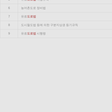
6
농어촌도로 정비법
7
유료
도로법
8
도시철도법 등에 의한 구분지상권 등기규칙
9
유료
도로법
시행령