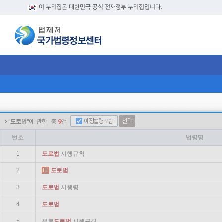
이 누리집은 대한민국 공식 전자정부 누리집입니다.
예정법령포함
선택
"
도로법
"에 관한
총
9
건
번호
법령명
1
도로법
시행규칙
2
도로법
3
도로법
시행령
4
도로법
5
유료
도로법
시행규칙