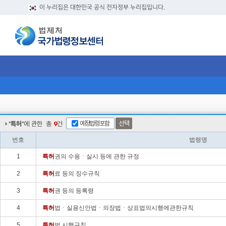
이 누리집은 대한민국 공식 전자정부 누리집입니다.
예정법령포함
선택
"
특허
"에 관한
총
9
건
번호
법령명
1
특허
권의 수용ㆍ실시 등에 관한 규정
2
특허
료 등의 징수규칙
3
특허
권 등의 등록령
4
특허
법ㆍ실용신안법ㆍ의장법ㆍ상표법의시행에관한규칙
5
특허
법 시행규칙