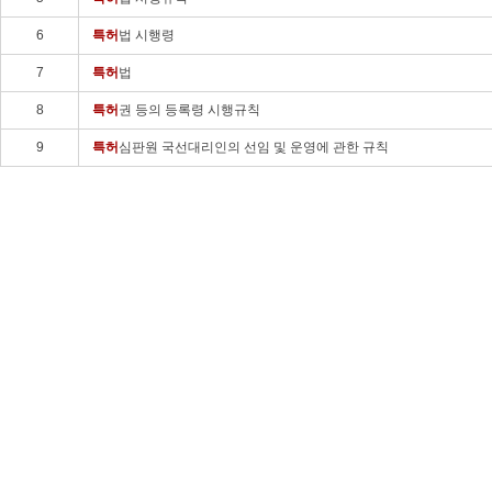
6
특허
법 시행령
7
특허
법
8
특허
권 등의 등록령 시행규칙
9
특허
심판원 국선대리인의 선임 및 운영에 관한 규칙