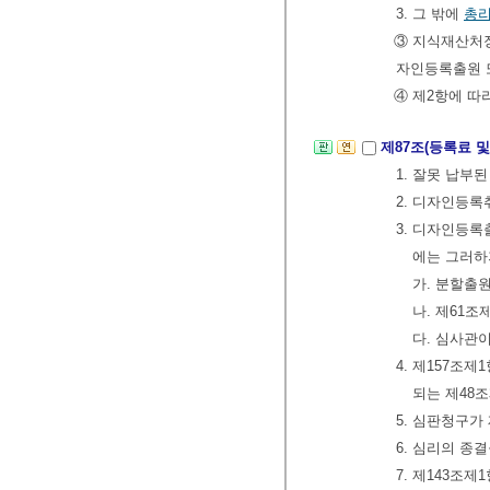
3. 그 밖에
총
③ 지식재산처장
자인등록출원 
④ 제2항에 따
제87조(등록료 
1. 잘못 납부
2. 디자인등
3. 디자인등록
에는 그러하
가. 분할출
나. 제61
다. 심사관
4. 제157조
되는 제48
5. 심판청구가
6. 심리의 종
7. 제143조