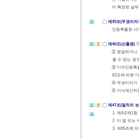
이 확정된 날부
제45조(무권리자
인등록출원 시에
제46조(선출원)
② 동일하거나 
할 수 없는 경
③ 디자인등록출
62조에 따른
④ 무권리자가 
⑤ 지식재산처장
제47조(절차의 
1. 제4조제1
2. 이 법 또
3. 제85조에