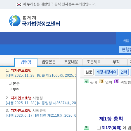
이 누리집은 대한민국 공식 전자정부 누리집입니다.
(법률
현행
법령본문
조문내용
조문제목
부칙
법령명
1.
디자인
보호법
본문
제정·개정이유
연혁
[시행 2025. 11. 28.] [법률 제21065호, 2025. 10. 1., 타법개정]
판례
연혁
위임행
본문
부칙
2.
디자인
보호법
시행령
[시행 2025. 11. 28.] [대통령령 제35874호, 2025. 11. 25., 일부개정]
3.
디자인
보호법
시행규칙
[시행 2026. 6. 17.] [총리령 제2119호, 2026. 6. 17., 일부개정]
제1장 총칙
제1조(목적)
이 