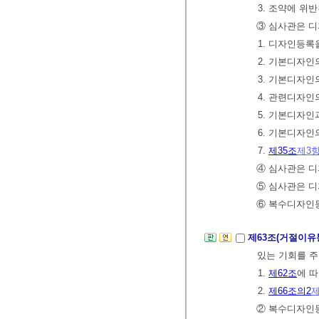
3. 조약에 위
③ 심사관은 
1. 디자인등
2. 기본디자인
3. 기본디자
4. 관련디자
5. 기본디자인
6. 기본디자
7.
제35조
제3
④ 심사관은 
⑤ 심사관은 디
⑥ 복수디자인
제63조(거절이유
있는 기회를 주
1.
제62조
에 
2.
제66조의2
제
② 복수디자인등