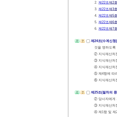
2.
제22조
제2
3.
제22조
제3
4.
제22조
제5
5.
제22조
제6
6.
제22조
제7
제24조(수계신청
것을 명하도록 
② 지식재산처
③ 지식재산처
④ 지식재산처
⑤ 제4항에 따
⑥ 지식재산처장
제25조(절차의 
② 당사자에게 
③ 지식재산처장
④ 제1항 및 