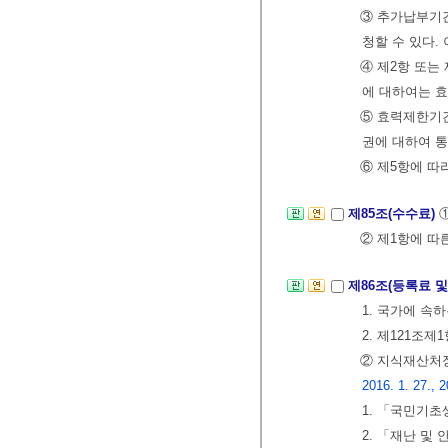
③ 추가납부기간
청할 수 있다.
④ 제2항 또는
에 대하여는 효
⑤ 효력제한기간
권에 대하여 
⑥ 제5항에 따
제85조(수수료)
② 제1항에 따
제86조(등록료 
1. 국가에 속
2. 제121조
② 지식재산처장
2016. 1. 27., 2
1. 「국민기
2. 「재난 및