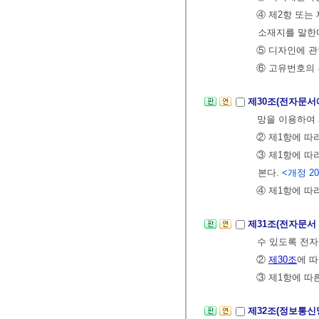
④ 제2항 또는
소재지를 말한다
⑤ 디자인에 관
⑥ 고유번호의 
제30조(전자문서
망을 이용하여 
② 제1항에 따
③ 제1항에 
본다.
<개정 202
④ 제1항에 따
제31조(전자문서
수 있도록 전자
②
제30조
에 
③ 제1항에 따
제32조(정보통신