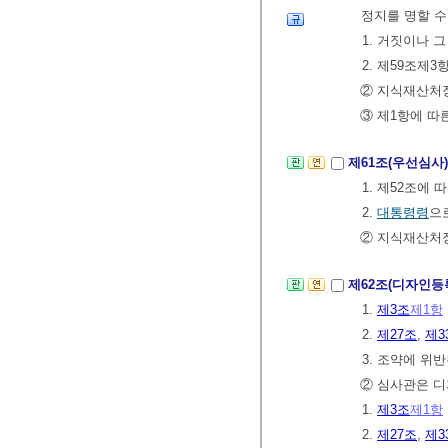
정지를 명할 수
1. 거짓이나 
2. 제59조제
② 지식재산처장
③ 제1항에 따
제61조(우선심사
1. 제52조
2.
대통령령
으
② 지식재산처장
제62조(디자인
1.
제3조
제1항
2.
제27조
,
제3
3. 조약에 위
② 심사관은 
1.
제3조
제1항
2.
제27조
,
제3