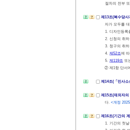
절차의 전부 또
제13조(복수당사
자가 모두를 
1. 디자인등
2. 신청의 취하
3. 청구의 취하
4.
제52조
에 
5.
제119조
또
② 제1항 단서
제14조(「민사소
제15조(재외자의
다.
<개정 2025.
제16조(기간의 
1. 기간의 첫