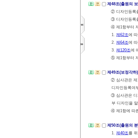
제48조(출원의 
② 디자인등록
③ 디자인등록
④ 제1항부터 
1.
제62조
에 
2.
제64조
에 
3.
제120조
에 
⑤ 제1항부터 
제49조(보정각하
② 심사관은 제
디자인등록여부
③ 심사관은 
부 디자인을 말
④ 제1항에 따
제50조(출원의 
1.
제40조
를 