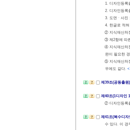
1. 디자인등
2. 디자인등
3. 도면ㆍ사진
4. 한글로 적
② 지식재산처장
③ 제2항에 따
④ 지식재산처장
완이 필요한 
⑤ 지식재산처장
우에도 같다.
<
제39조(공동출원
제40조(1디자인
② 디자인등록
제41조(복수디
수 있다. 이 