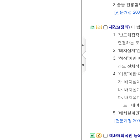
기술을 진흥함
[전문개정 2008.
제2조(정의)
이 
1. “반도체집
연결하는 도
2. “배치설계
3. “창작”이
라도 전체적
4. “이용”이
가. 배치설
나. 배치설
다. 배치설
도ㆍ대여
5. “배치설계
[전문개정 2008.
제3조(외국인 등