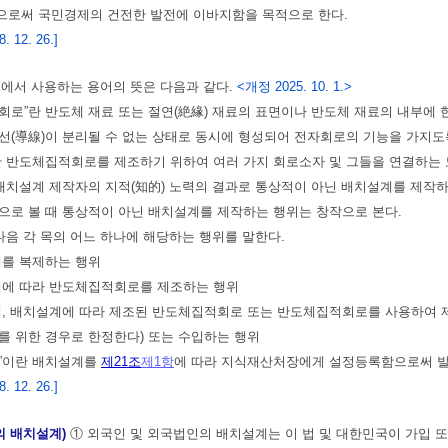
으로써 국민경제의 건전한 발전에 이바지함을 목적으로 한다.
 12. 26.]
법에서 사용하는 용어의 뜻은 다음과 같다.
<개정 2025. 10. 1.>
적회로”란 반도체 재료 또는 절연(絶緣) 재료의 표면이나 반도체 재료의 내부에
선(導線)이 분리될 수 없는 상태로 동시에 형성되어 전자회로의 기능을 가지도록
”란 반도체집적회로를 제조하기 위하여 여러 가지 회로소자 및 그들을 연결하는
란 배치설계 제작자의 지적(知的) 노력의 결과로 통상적이 아닌 배치설계를 제작
으로 볼 때 통상적이 아닌 배치설계를 제작하는 행위는 창작으로 본다.
란 다음 각 목의 어느 하나에 해당하는 행위를 말한다.
계를 복제하는 행위
계에 따라 반도체집적회로를 제조하는 행위
계, 배치설계에 따라 제조된 반도체집적회로 또는 반도체집적회로를 사용하여 
를 위한 경우로 한정한다) 또는 수입하는 행위
권”이란 배치설계를
제21조
제1항
에 따라 지식재산처장에게 설정등록함으로써 발
 12. 26.]
의 배치설계)
① 외국인 및 외국법인의 배치설계는 이 법 및 대한민국이 가입 또