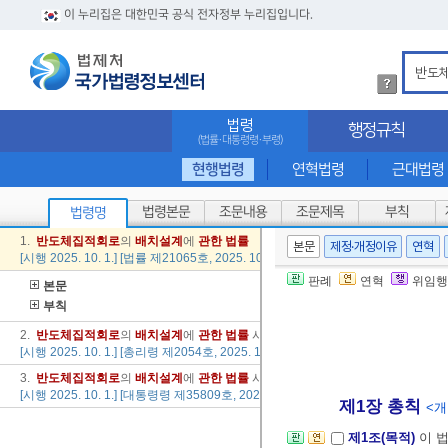
이 누리집은 대한민국 공식 전자정부 누리집입니다.
법
령
검
법령
행정규칙
색
(법률·대통령령·부령)
방
법
현행법령
연혁법령
근대법령
상
세
법령본문
조문내용
조문제목
부칙
법령명
내
용
1.
반도체
집적
회로
의
배치
설계
에
관한
법률
본문
제정·개정이유
연혁
확
[시행 2025. 10. 1.] [법률 제21065호, 2025. 10. 1., 타법개정]
인
판례
연혁
위임행
본문
부칙
2.
반도체
집적
회로
의
배치
설계
에
관한
법률
시행규칙
[시행 2025. 10. 1.] [총리령 제2054호, 2025. 10. 1., 타법개정]
3.
반도체
집적
회로
의
배치
설계
에
관한
법률
시행령
[시행 2025. 10. 1.] [대통령령 제35809호, 2025. 10. 1., 타법개정]
제1장 총칙
<개정
제1조(목적)
이 