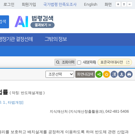
글씨크기확대
글씨크기확대초기화
글씨크기축소
로그인
회원가입
국가법령 만족도조사
English
화면
검색
행정기관 결정선례
그밖의 정보
조회이력
새창(목록)
표준국어대사전
화면내검색
법률
( 약칭: 반도체설계법 )
10. 1., 타법개정]
지식재산처
(
지식재산창출활용과
), 042-481-5406
권리를 보호하고 배치설계를 공정하게 이용하도록 하여 반도체 관련 산업과