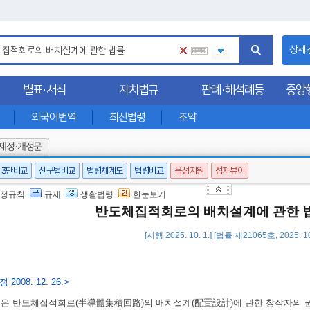
상세
별표·서식
자치법규
판례·해석례등
중앙
외국어번역
최신법령
조약
제정·개정문
3단비교
신구법비교
법령체계도
법령비교
음성지원
점자뷰어
정규칙
규제
생활법령
한눈보기
반도체집적회로의 배치설계에 관한 
[시행 2025. 10. 1.] [법률 제21065호, 2025. 
 2008. 12. 26.>
법은 반도체집적회로(半導體集積回路)의 배치설계(配置設計)에 관한 창작자의 