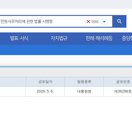
별표·서식
자치법규
판례·해석례등
중앙
공포일자
법령종류
공포번호
2026. 5. 6.
대통령령
제36296호