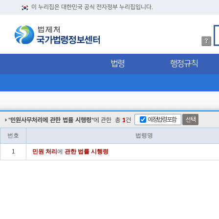
이 누리집은 대한민국 공식 전자정부 누리집입니다.
법
령
검
법령
행정규칙
색
방
법
상
세
내
용
예정법령포함
선택
"
민원사무처리에 관한 법률 시행령
"에 관한
총
1
건
확
인
번호
법령명
1
민원
처리
에
관한
법률
시행령