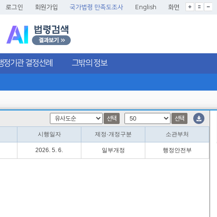
글씨크기확대
글씨크기확대초기화
글씨크기축소
로그인
회원가입
국가법령 만족도조사
English
화면
행정기관 결정선례
그밖의 정보
선택
선택
시행일자
제정·개정구분
소관부처
2026. 5. 6.
일부개정
행정안전부