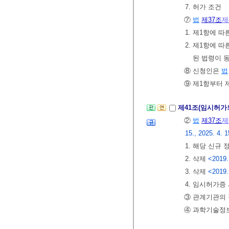
7. 허가 조건
⑦
법
제37조
제
1. 제1항에
2. 제1항에 
된 법령이 
⑧ 신청인은
법
⑨ 제1항부터 
제41조(임시허가
②
법
제37조
제
15., 2025. 4. 1
1. 해당 신규
2. 삭제
<2019.
3. 삭제
<2019.
4. 임시허가증
③ 관계기관의
④ 과학기술정