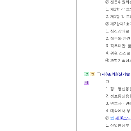
② 전문위원회는
1. 제1항 각
2. 제1항 각
③ 제2항제1호
1. 심신장애로
2. 직무와 관
3. 직무태만,
4. 위원 스스
④ 과학기술정보
제8조의2(신기
다.
1. 정보통신융
2. 정보통신융
3. 변호사ㆍ변
4. 대학에서 
②
법
제10조의
1. 산업통상부