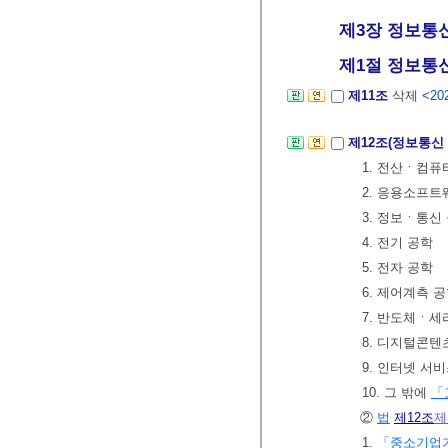
제3장 정보통신
제1절 정보통신
제11조
삭제
<202
제12조(정보통신
1. 전산ㆍ컴퓨
2. 응용소프트
3. 정보ㆍ통신
4. 전기 공학
5. 전자 공학
6. 제어계측 
7. 반도체ㆍ세
8. 디지털콘텐
9. 인터넷 서
10. 그 밖에
「
②
법
제12조
제
1.
「중소기업