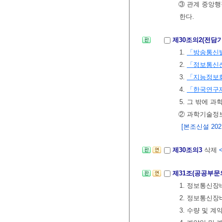
③ 관계 중앙행
한다.
제30조의2(전담
1.
「방송통신
2.
「정보통신
3.
「지능정보
4.
「한국연구
5. 그 밖에
② 과학기술정보
[본조신설 2021.
제30조의3
삭제
제31조(공공부문
1. 정보통신장
2. 정보통신장
3. 수량 및 계