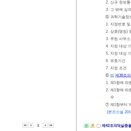
2. 신규 정
3. 그 밖에 
⑤ 과학기술
1. 지정번호 
2. 상호(명칭)
3. 주된 사무
4. 지정 대상
5. 지정 대상
6. 유효기간
7. 지정 조건
⑥
법
제38조의
1. 제1항에
2. 제1항에 
우
⑦ 제1항부터 
[본조신설 2019.
1
제42조의5(실증