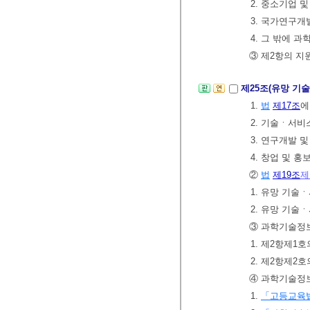
2. 중소기업
3. 국가연구
4. 그 밖에
③ 제2항의 
제25조(유망 기
1.
법
제17조
에
2. 기술ㆍ서비
3. 연구개발 
4. 창업 및 홍
②
법
제19조
제
1. 유망 기술
2. 유망 기술
③ 과학기술정보
1. 제2항제1호
2. 제2항제2호
④ 과학기술정보
1.
「고등교육