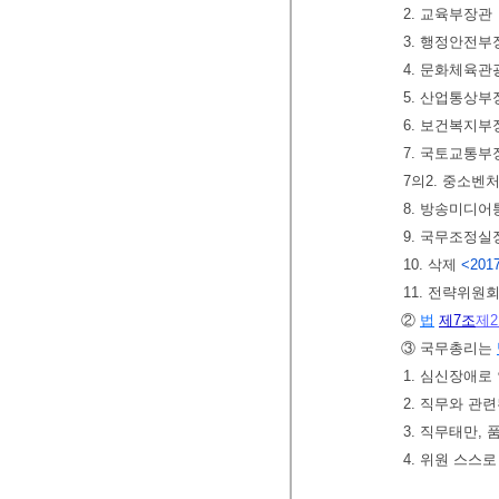
2. 교육부장관
3. 행정안전부
4. 문화체육
5. 산업통상부
6. 보건복지부
7. 국토교통부
7의2. 중소
8. 방송미디
9. 국무조정실
10. 삭제
<2017
11. 전략위
②
법
제7조
제
③ 국무총리는
1. 심신장애로
2. 직무와 관
3. 직무태만,
4. 위원 스스