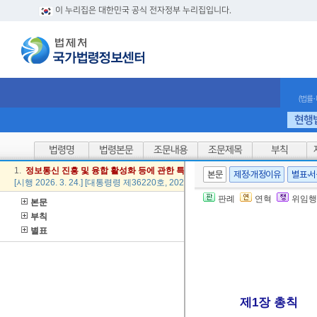
이 누리집은 대한민국 공식 전자정부 누리집입니다.
(법률
현행
법령명
법령본문
조문내용
조문제목
부칙
1.
정보
통신
진흥
및
융합
활성
화
등에
관한
특별법
시행령
본문
제정·개정이유
별표·
[시행 2026. 3. 24.] [대통령령 제36220호, 2026. 3. 24., 타법개정]
판례
연혁
위임행
본문
부칙
별표
제1장 총칙