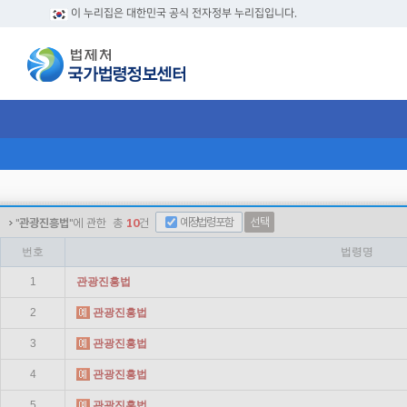
이 누리집은 대한민국 공식 전자정부 누리집입니다.
예정법령포함
선택
"
관광진흥법
"에 관한
총
10
건
번호
법령명
1
관광
진흥법
2
관광
진흥법
3
관광
진흥법
4
관광
진흥법
5
관광
진흥법