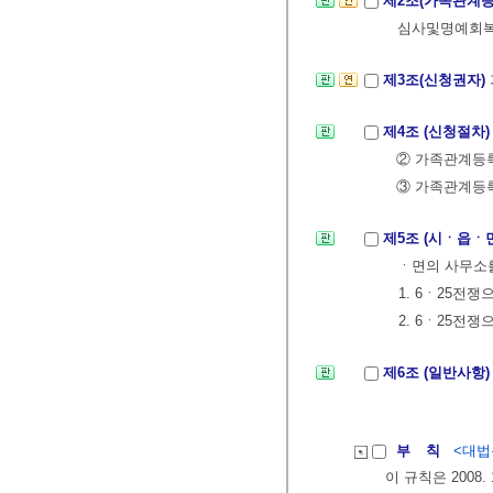
제2조(가족관계등
심사및명예회복
제3조(신청권자)
제4조 (신청절차
② 가족관계등록
③ 가족관계등록
제5조 (시ㆍ읍ㆍ
ㆍ면의 사무소
1. 6ㆍ25
2. 6ㆍ25
제6조 (일반사항
부 칙
<대법원
이 규칙은 2008.