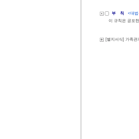
부 칙
<대법원
이 규칙은 공포한
[별지서식] 가족