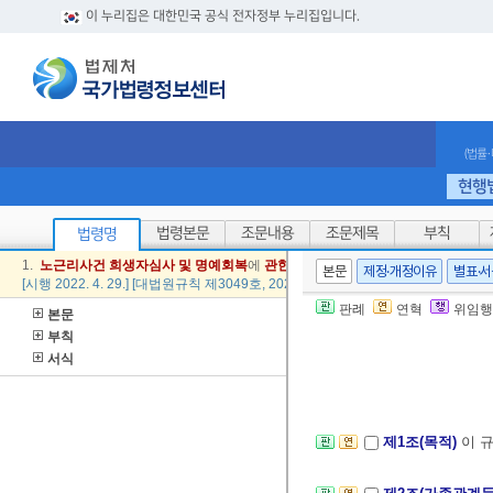
이 누리집은 대한민국 공식 전자정부 누리집입니다.
(법률
현행
법령본문
조문내용
조문제목
부칙
법령명
1.
노근
리
사건
희생자
심사
및
명예
회복
에
관한
특별법
에
의한
가족
관계
등록
사무
본문
제정·개정이유
별표·
[시행 2022. 4. 29.] [대법원규칙 제3049호, 2022. 4. 29., 일부개정]
판례
연혁
위임행
본문
부칙
서식
제1조(목적)
이 