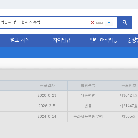
별표·서식
자치법규
판례·해석례등
중앙
공포일자
법령종류
공포번호
2026. 6. 23.
대통령령
제36424호
2026. 3. 5.
법률
제21447호
2024. 6. 14.
문화체육관광부령
제555호