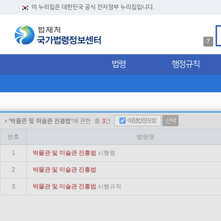
이 누리집은 대한민국 공식 전자정부 누리집입니다.
법
령
검
법령
행정규칙
색
방
법
상
세
내
용
예정법령포함
선택
"
박물관 및 미술관 진흥법
"에 관한
총
3
건
확
인
번호
법령명
1
박물관
및
미술관
진흥법
시행령
2
박물관
및
미술관
진흥법
3
박물관
및
미술관
진흥법
시행규칙