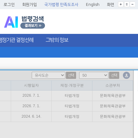
글씨크기확대
글씨크기확대초기화
글씨크기축소
로그인
회원가입
국가법령 만족도조사
English
화면
행정기관 결정선례
그밖의 정보
선택
선택
시행일자
제정·개정구분
소관부처
2026. 7. 1.
타법개정
문화체육관광부
2026. 7. 1.
타법개정
문화체육관광부
2024. 6. 14.
타법개정
문화체육관광부