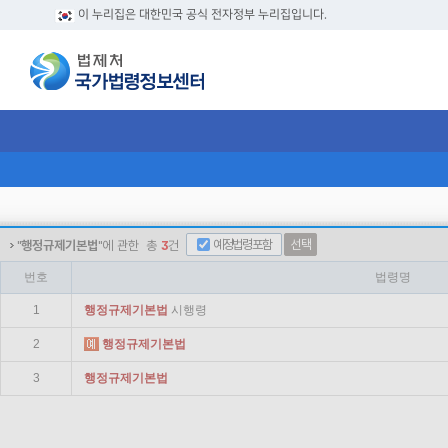
이 누리집은 대한민국 공식 전자정부 누리집입니다.
예정법령포함
선택
"
행정규제기본법
"에 관한
총
3
건
번호
법령명
1
행정
규제
기본법
시행령
2
행정
규제
기본법
3
행정
규제
기본법