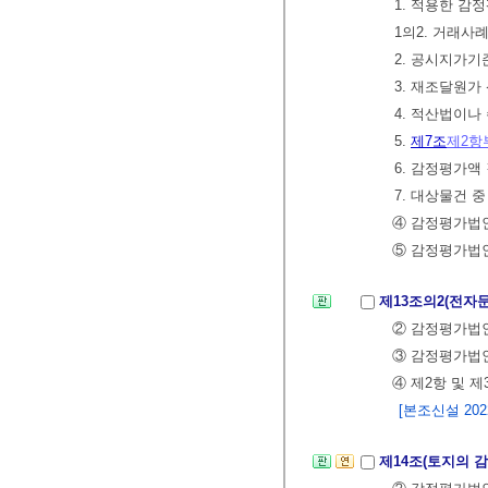
1. 적용한 감
1의2. 거래사
2. 공시지가
3. 재조달원가
4. 적산법이
5.
제7조
제2항
6. 감정평가액
7. 대상물건 
④ 감정평가법
⑤ 감정평가법
제13조의2(전자
② 감정평가법인
③ 감정평가법인
④ 제2항 및 
[본조신설 2022.
제14조(토지의 