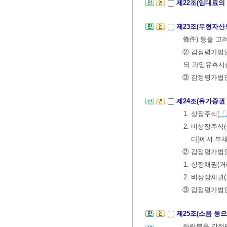
제22조(임대료의
제23조(무형자산
條件) 등을 
② 감정평가법인
되 과잉유휴시
③ 감정평가법인
제24조(유가증권
1. 상장주식[
「
2. 비상장주식
다)에서 부
② 감정평가법인
1. 상장채권(
2. 비상장채권
③ 감정평가법
제25조(소음 등
하락분을 감정