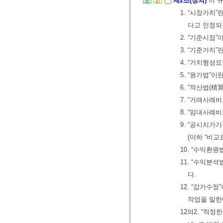
제2조(정의)
이 
1. “시장가치
다고 인정되
2. “기준시점
3. “기준가치
4. “가치형성
5. “원가법”
6. “적산법(
7. “거래사
8. “임대사
9. “공시지가
(이하 “비
10. “수익
11. “수익
다.
12. “감가수
작업을 말한
12의2. “적정