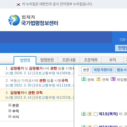
이 누리집은 대한민국 공식 전자정부 누리집입니다.
(법률
현행
법령본문
조문내용
조문제목
부칙
법령명
1.
감정
평가
및
감정
평가
사에
관한
법률 시행
규칙
본문
제정·개정이유
별표·
[시행 2026. 3. 12.] [국토교통부령 제1569호, 2026. 3. 12., 타법개정]
판례
연혁
위임행
2. 부동산 가격공시에
관한
법률 시행
규칙
[시행 2022. 3. 30.] [국토교통부령 제1118호, 2022. 3. 30., 타법개정]
3.
감정
평가
에
관한
규칙
[시행 2023. 9. 14.] [국토교통부령 제1253호, 2023. 9. 14., 일부개정]
본문
부칙
제1조(목적)
이 
서식