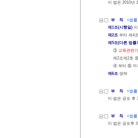
이 법은 2010년
부 칙
<법률 제
제1조(시행일)
이
제2조
부터 제4
제5조(다른 법률
③
교육관련기
제2조제2호 중
④ 부터 ⑮ 까
제6조
생략
부 칙
<법률 제
이 법은 공포 후
부 칙
<법률 제
이 법은 공포후 