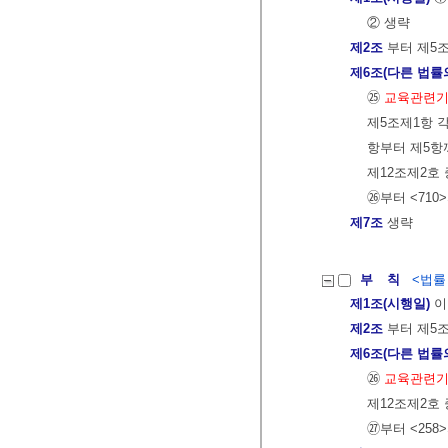
② 생략
제2조
부터 제5
제6조(다른 법률
㉕
교육관련기
제5조제1항 각
항부터 제5항까
제12조제2호
㉖부터 <710
제7조
생략
부 칙
<법률 제
제1조(시행일)
이
제2조
부터 제5
제6조(다른 법률
㉖
교육관련기
제12조제2호
㉗부터 <258