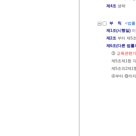
제4조
생략
부 칙
<법률 제
제1조(시행일)
이
제2조
부터 제5
제6조(다른 법률
③
교육관련기
제5조제1항 
제5조의2제1
④부터 ⑬까지