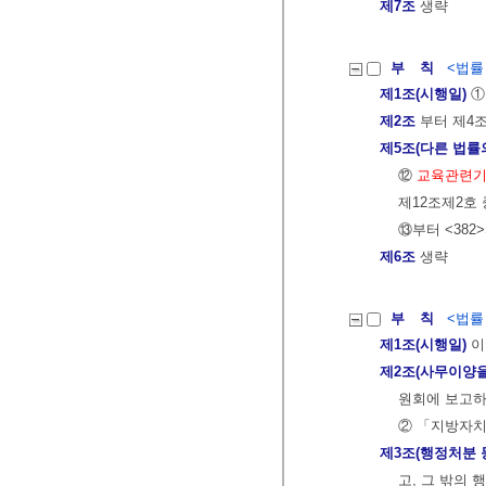
제7조
생략
부 칙
<법률 제
제1조(시행일)
①
제2조
부터 제4
제5조(다른 법률
⑫
교육관련기
제12조제2호
⑬부터 <382
제6조
생략
부 칙
<법률 제
제1조(시행일)
이
제2조(사무이양을
원회에 보고하
② 「지방자치
제3조(행정처분 
고, 그 밖의 