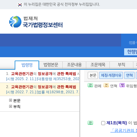
이 누리집은 대한민국 공식 전자정부 누리집입니다.
(법률
현행
법령본문
조문내용
조문제목
부칙
법령명
1.
교육
관련
기관
의
정보
공개
에
관한
특례법
시행령
본문
제정·개정이유
연혁
[시행 2025. 2. 11.] [대통령령 제35253호, 2025. 2. 11., 일부개정]
판례
연혁
위임행
2.
교육
관련
기관
의
정보
공개
에
관한
특례법
[시행 2022. 7. 21.] [법률 제18298호, 2021. 7. 20., 타법개정]
본문
부칙
제1조(목적)
이 
「공공기관의 