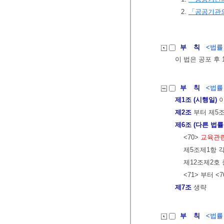
2.
「공공기관의
부 칙
<법률 제
이 법은 공포 후
부 칙
<법률 제
제1조 (시행일)
이
제2조
부터 제5
제6조 (다른 법률
<70>
교육관련
제5조제1항 각
제12조제2호
<71> 부터 <
제7조
생략
부 칙
<법률 제