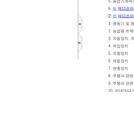
5. 농업기계
6.
법
제11조의
②
법
제11조의
1. 원동기 및
2. 농업용 트
3. 차동장치, 
4. 유압장치
5. 조향장치
6. 제동장치
7. 완충장치
8. 주행과 관
9. 주행과 관
10. 차대(차
[본조신설 2023.
제17조의3(하자
야 한다.
[본조신설 2023.