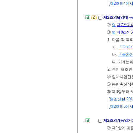
[제2조의4에서 
제2조의6(임대 
②
영
제7조
제
③
법
제8조의5
1. 다음 각 
가.
「국가
나.
「국가
다. 기계분
2. 수리 보조인
④ 임대사업단은
⑤ 농림축산식
⑥ 제3항부터 
[본조신설 2014.
[제2조의5에서 
제2조의7(농업기
② 제1항에 따