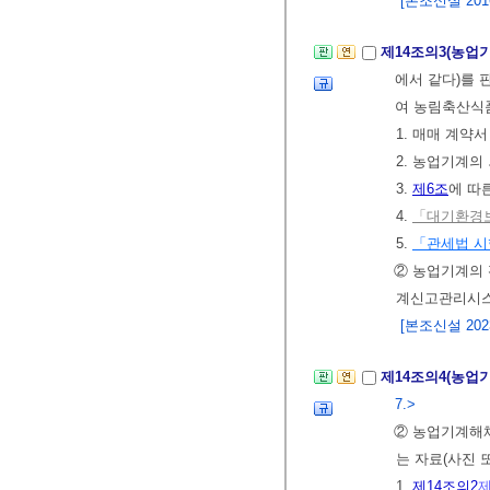
[본조신설 2016.
제14조의3(농업
에서 같다)를 
여 농림축산식
1. 매매 계약
2. 농업기계의
3.
제6조
에 따
4.
「대기환경보
5.
「관세법 
② 농업기계의
계신고관리시스
[본조신설 2023.
제14조의4(농업
7.>
② 농업기계해
는 자료(사진
1.
제14조의2
제