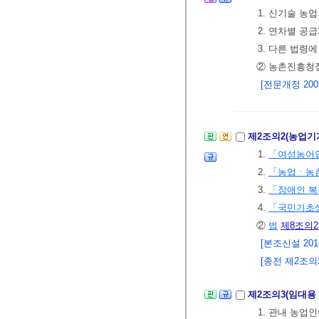
1. 신기술 농
2. 연차별 공
3. 다른 법령
② 농촌진흥청
[전문개정 2009.
제2조의2(농업기
1.
「여성농어
2.
「농업ㆍ농촌
3.
「장애인 
4.
「국민기초
②
법
제8조의2
[본조신설 2014.
[종전 제2조의2
제2조의3(임대용
1. 관내 농업인