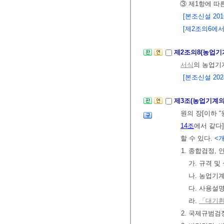
③ 제1항에 따
[본조신설 2016.
[제2조의6에서 이
제2조의8(농업기
서식
의 농업기
[본조신설 2024.
제3조(농업기계의
원의 장[이하 
14조
에서 같다
할 수 있다.
<개정
1. 종합검정,
가. 규격 및
나. 농업기
다. 사용설명
라.
「대기환
2. 국제규범검