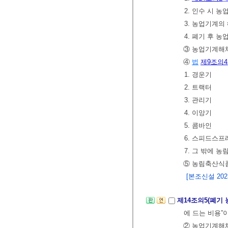
2. 인수 시 
3. 농업기계의
4. 폐기 후 
③ 농업기계
④
법
제9조의4
1. 경운기
2. 트랙터
3. 관리기
4. 이앙기
5. 콤바인
6. 스피드스
7. 그 밖에
⑤ 농림축산
[본조신설 2023.
제14조의5(폐기
에 드는 비용
② 농업기계