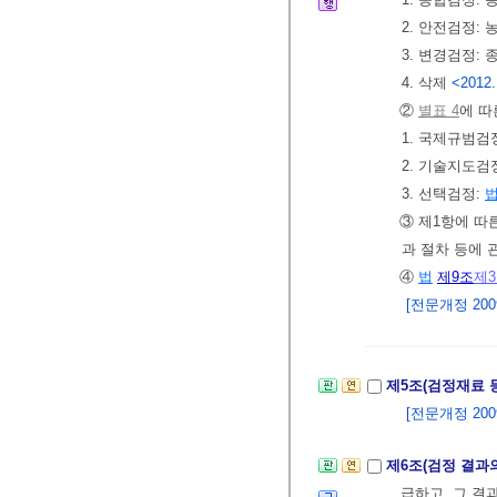
2. 안전검정:
3. 변경검정:
4. 삭제
<2012.
②
별표 4
에 따
1. 국제규범검
2. 기술지도
3. 선택검정:
③ 제1항에 따
과 절차 등에 
④
법
제9조
제
[전문개정 2009.
제5조(검정재료 
[전문개정 2009.
제6조(검정 결과
급하고, 그 