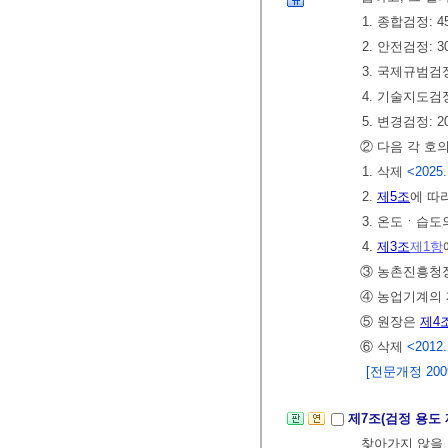
1. 종합검정: 4
2. 안전검정: 3
3. 국제규범검정
4. 기술지도검정
5. 변경검정: 2
② 다음 각 호
1. 삭제
<2025.
2.
제5조
에 따
3. 온도ㆍ습도
4.
제3조
제1항
③ 농촌진흥청
④ 농업기계의
⑤ 원장은
제4
⑥ 삭제
<2012.
[전문개정 2009.
제7조(검정 용도
찾아가지 않을 