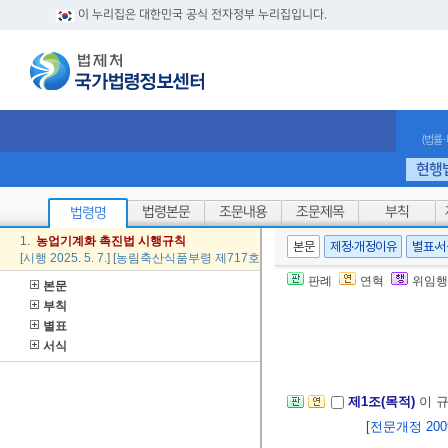
이 누리집은 대한민국 공식 전자정부 누리집입니다.
(법률
현행
법령본문
조문내용
조문제목
부칙
법령명
1.
농업
기계
화
촉진법
시행
규칙
본문
제정·개정이유
별표·
[시행 2025. 5. 7.] [농림축산식품부령 제717호, 2025. 5. 7., 일부개정]
판례
연혁
위임행
본문
부칙
별표
서식
제1조(목적)
이 
[전문개정 2009.