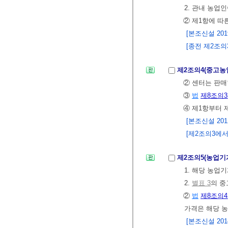
2. 관내 농업인
② 제1항에 따
[본조신설 2019.
[종전 제2조의3은
제2조의4(중고농
② 센터는 판매
③
법
제8조의3
④ 제1항부터 
[본조신설 2012.
[제2조의3에서 
제2조의5(농업기
1. 해당 농업
2.
별표 3
의 중
②
법
제8조의4
가격은 해당 
[본조신설 2014.