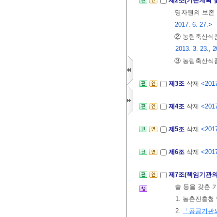
제2조(기본계획 
명자원의 보존ㆍ
2017. 6. 27.>
② 농림축산
2013. 3. 23., 2
③ 농림축산식품
제3조
삭제
<2017
제4조
삭제
<2017
제5조
삭제
<2017
제6조
삭제
<2017
제7조(책임기관의
술 등을 갖춘 
1. 농촌진흥청
2.
「공공기관의