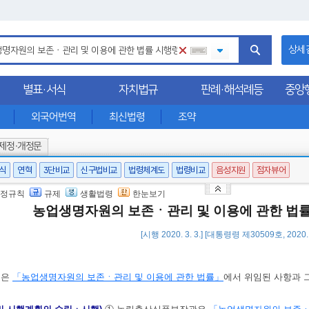
상세
별표·서식
자치법규
판례·해석례등
중앙
외국어번역
최신법령
조약
제정·개정문
서식
연혁
3단비교
신구법비교
법령체계도
법령비교
음성지원
점자뷰어
정규칙
규제
생활법령
한눈보기
농업생명자원의 보존ㆍ관리 및 이용에 관한 법
[시행 2020. 3. 3.] [대통령령 제30509호, 2020.
영은
「농업생명자원의 보존ㆍ관리 및 이용에 관한 법률」
에서 위임된 사항과 