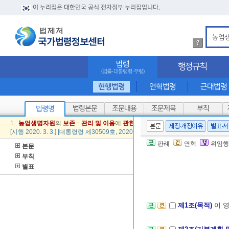
이 누리집은 대한민국 공식 전자정부 누리집입니다.
법
령
검
법령
행정규칙
색
(법률·대통령령·부령)
방
법
현행법령
연혁법령
근대법령
상
세
법령본문
조문내용
조문제목
부칙
법령명
내
용
1.
농업
생명
자원
의
보존
ㆍ
관리
및
이용
에
관한
법률
시행령
본문
제정·개정이유
별표·
확
[시행 2020. 3. 3.] [대통령령 제30509호, 2020. 3. 3., 타법개정]
인
판례
연혁
위임행
본문
부칙
별표
제1조(목적)
이 