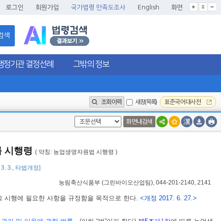
글씨크기확대
글씨크기확대초기화
글씨크기축소
로그인
회원가입
국가법령 만족도조사
English
화면
검색
행정기관 결정선례
그밖의 정보
조회이력
새창(목록)
표준국어대사전
화면내검색
률 시행령
( 약칭: 농업생명자원법 시행령 )
 3. 3., 타법개정]
농림축산식품부
(
그린바이오산업팀
), 044-201-2140, 2141
그 시행에 필요한 사항을 규정함을 목적으로 한다.
<개정 2017. 6. 27.>