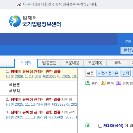
이 누리집은 대한민국 공식 전자정부 누리집입니다.
(법률
현행
법령본문
조문내용
조문제목
부칙
법령명
1.
담배
의
유해성
관리
에
관한
법률
본문
제정·개정이유
연혁
[시행 2026. 1. 2.] [법률 제21065호, 2025. 10. 1., 타법개정]
판례
연혁
위임행
본문
부칙
2.
담배
의
유해성
관리
에
관한
법률
시행령
[시행 2025. 11. 1.] [대통령령 제35829호, 2025. 10. 21., 제정]
3.
담배
의
유해성
관리
에
관한
법률
시행규칙
[시행 2025. 11. 1.] [총리령 제2059호, 2025. 10. 31., 제정]
제1조(목적)
이 