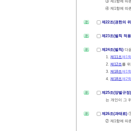
③ 제1항에 
④ 제1항에 따
제22조(권한의 
제23조(벌칙 적
제24조(벌칙)
다음
1.
제11조
제1
2.
제12조
를 
3.
제18조
제1
4.
제18조
제2
제25조(양벌규정
는 개인이 그 
제26조(과태료)
② 제1항에 따