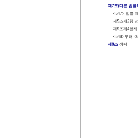
제7조(다른 법률
<547> 법률 
제5조제2항 전
제9조제4항제1
<548>부터 <
제8조
생략