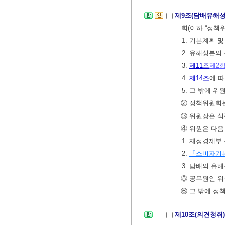
제9조(담배유해
회(이하 “정책
1. 기본계획 
2. 유해성분의
3.
제11조
제2
4.
제14조
에 
5. 그 밖에 
② 정책위원회는
③ 위원장은 
④ 위원은 다음
1. 재정경제
2.
「소비자기
3. 담배의 유
⑤ 공무원인 위
⑥ 그 밖에 정
제10조(의견청취