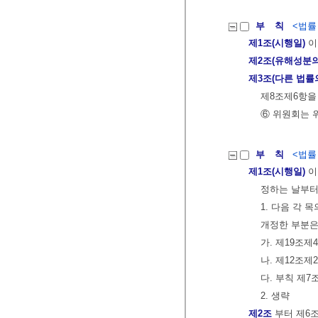
부 칙
<법률 제
제1조(시행일)
이
제2조(유해성분의
제3조(다른 법률
제8조제6항을
⑥ 위원회는 
부 칙
<법률 제
제1조(시행일)
이
정하는 날부터
1. 다음 각
개정한 부분은
가. 제19조제
나. 제12조제
다. 부칙 제
2. 생략
제2조
부터 제6