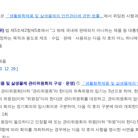
영은
「생활화학제품 및 살생물제의 안전관리에 관한 법률」
에서 위임된 사항과
위)
법 제5조제2항제5호에서 “그 밖에 국내에 판매되지 아니하는 제품 등 대통
 정하는 목적과 용도로 제조ㆍ수입ㆍ판매ㆍ사용되는 다음 각 호의 어느 하나에
품
제품
 12. 29.]
제품 및 살생물제 관리위원회의 구성ㆍ운영)
①
「생활화학제품 및 살생물제의 
 관리위원회(이하 “관리위원회”라 한다)의 위촉위원의 임기는 3년으로 하며, 한
 위원장(이하 “위원장”이라 한다)은 관리위원회를 대표하고, 관리위원회의 업
 회의는 정기회의와 임시회의로 구분하며, 다음 각 호의 구분에 따라 개최한다
연 1회
 위원장이 필요하다고 인정할 때 또는 관리위원회의 위원(이하 “위원”이라 한다) 
3항에 따라 회의를 개최하려는 경우에는 다음 각 호의 사항을 명시한 서면을 회
및 장소