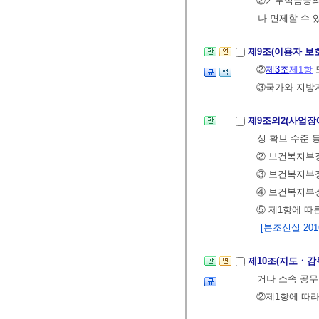
②기부식품등의 
나 면제할 수 
제9조(이용자 보
②
제3조
제1항
③국가와 지방자
제9조의2(사업장
성 확보 수준 
② 보건복지부장
③ 보건복지부장
④ 보건복지부장
⑤ 제1항에 따
[본조신설 2016.
제10조(지도ㆍ감
거나 소속 공무
②제1항에 따라