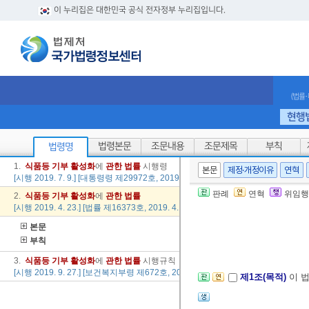
이 누리집은 대한민국 공식 전자정부 누리집입니다.
(법률
현행
법령본문
조문내용
조문제목
부칙
법령명
1.
식품
등
기부
활성
화
에
관한
법률
시행령
본문
제정·개정이유
연혁
[시행 2019. 7. 9.] [대통령령 제29972호, 2019. 7. 9., 타법개정]
판례
연혁
위임행
2.
식품
등
기부
활성
화
에
관한
법률
[시행 2019. 4. 23.] [법률 제16373호, 2019. 4. 23., 일부개정]
본문
부칙
3.
식품
등
기부
활성
화
에
관한
법률
시행규칙
[시행 2019. 9. 27.] [보건복지부령 제672호, 2019. 9. 27., 타법개정]
제1조(목적)
이 