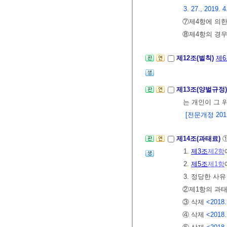
3. 27., 2019. 4
⑦제4항에 의한
⑧제4항의 경우
제12조(벌칙)
제6
제13조(양벌규정
는 개인이 그 
[전문개정 2011.
제14조(과태료)
1.
제3조
제2항
2.
제5조
제1항
3. 정당한 사
②제1항의 과
③ 삭제
<2018.
④ 삭제
<2018.