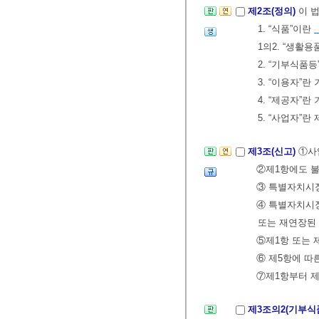
제2조(정의)
이 
1. “식품”이란
1의2. “생활
2. “기부식품
3. “이용자”
4. “제공자”
5. “사업자”란
제3조(신고)
①사
②제1항에도 불
③ 특별자치시
④ 특별자치시장
또는 재연장된 
⑤제1항 또는
⑥ 제5항에 따
⑦제1항부터 제
제3조의2(기부식