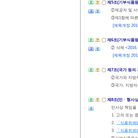
제5조(기부식품등
②제공자 및 
③제1항에 따른
[제목개정 2016.
제6조(기부식품
② 삭제
<2016.
[제목개정 2016.
제7조(국가 등의
②국가와 지방자
③국가, 지방자
제8조(민ㆍ형사
민사상 책임을
1. 고의 또는
2.
「식품위생
3.
「식품위생