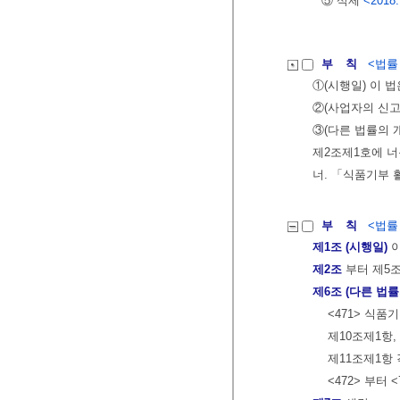
⑤ 삭제
<2018.
부 칙
<법률 제
①(시행일) 이 
②(사업자의 신고
③(다른 법률의 
제2조제1호에 너
너. 「식품기부 
부 칙
<법률 제
제1조 (시행일)
이
제2조
부터 제5
제6조 (다른 법률
<471> 식
제10조제1항,
제11조제1항 
<472> 부터 