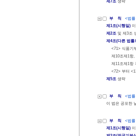
제7조
생략
부 칙
<법률 제
제1조(시행일)
이
제2조
및 제3조 
제4조(다른 법률
<71> 식품
제10조제1항,
제11조제1항 
<72> 부터 <
제5조
생략
부 칙
<법률 제
이 법은 공포한 
부 칙
<법률 제
제1조(시행일)
이
제2조(전국기부