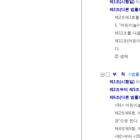
제1조(시행일)
이
제2조(다른 법률
제2조제1호를
1. “어린이
제11조를 다음
제11조(어린
다.
② 생략
부 칙
<법률 제
제1조(시행일)
이
제2조부터 제5
제6조(다른 법률
<91> 어린
제2조제6호, 
관”으로 한다.
제4조제5항, 
<92>부터 <2