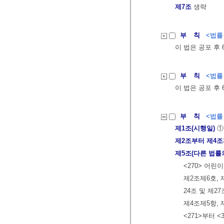
제7조
생략
부 칙
<법률 제
이 법은 공포 후
부 칙
<법률 제
이 법은 공포 후
부 칙
<법률 제
제1조(시행일)
①
제2조부터 제4
제5조(다른 법률
<270> 어
제2조제6호, 
24조 및 제2
제4조제5항, 
<271>부터 <