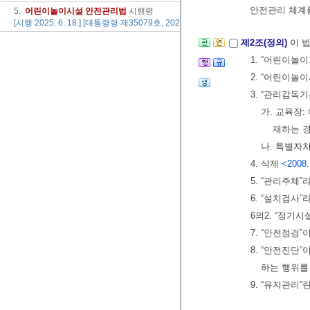
안전관리 체계
5.
어린이
놀이
시설
안전
관리법
시행령
[시행 2025. 6. 18.] [대통령령 제35079호, 2024. 12. 17., 일부개정]
제2조(정의)
이 
1. “어린이놀
2. “어린이
3. “관리감
가. 교육장
재하는 
나. 특별자
4. 삭제
<2008.
5. “관리주체
6. “설치검사
6의2. “정
7. “안전점
8. “안전진단
하는 행위를
9. “유지관리