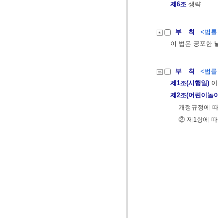
제6조
생략
부 칙
<법률 제
이 법은 공포한 
부 칙
<법률 제
제1조(시행일)
이
제2조(어린이놀
개정규정에 따
② 제1항에 