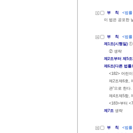
부 칙
<법률 제
이 법은 공포한 
부 칙
<법률 제
제1조(시행일)
①
② 생략
제2조부터 제5
제6조(다른 법률
<182> 어
제2조제6호, 
관”으로 한다.
제4조제5항, 
<183>부터 <
제7조
생략
부 칙
<법률 제