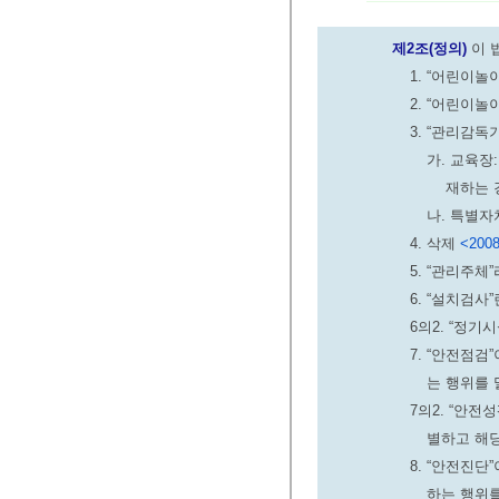
제2조(정의)
이 
1. “어린이
2. “어린이
3. “관리감
가. 교육장
재하는 
나. 특별
4. 삭제
<2008
5. “관리주
6. “설치검
6의2. “정
7. “안전점
는 행위를 
7의2. “안
별하고 해
8. “안전진
하는 행위를