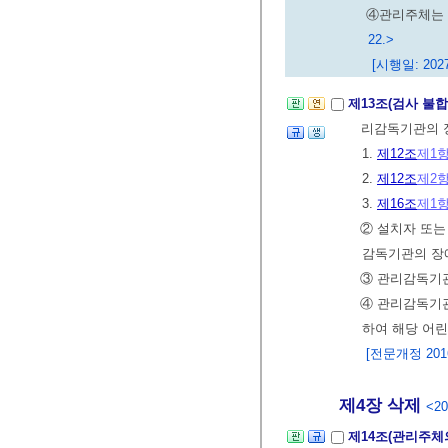
④관리주체는 
22.>
[시행일: 2027
제13조(검사 불
리감독기관의 
1.
제12조
제1
2.
제12조
제2
3.
제16조
제1
② 설치자 또
감독기관의 장에
③ 관리감독기관
④ 관리감독기관
하여 해당 어
[전문개정 2016.
제4장 삭제
<20
제14조(관리주체