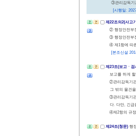
③관리감독기관
[시행일: 2027
제22조의2(사고
② 행정안전부장
③ 행정안전부
④ 제1항에 따
[본조신설 2014.
제23조(보고ㆍ검
보고를 하게 할
②관리감독기관의
그 밖의 물건을
③관리감독기관의
다. 다만, 긴
④제2항의 규정
제24조(청문)
행