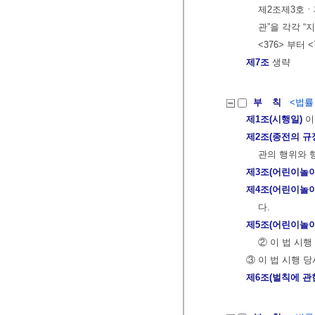
제2조제3호ㆍ제
관”을 각각 
<376> 부터 
제7조
생략
부 칙
<법률 제
제1조(시행일)
이
제2조(종전의 규
관의 행위와 
제3조(어린이놀
제4조(어린이놀
다.
제5조(어린이놀
② 이 법 시
③ 이 법 시행 
제6조(벌칙에 관