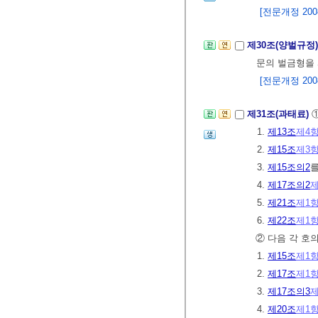
[전문개정 2008.
제30조(양벌규정
문의 벌금형을 
[전문개정 2008.
제31조(과태료)
1.
제13조
제4
2.
제15조
제3
3.
제15조의2
4.
제17조의2
제
5.
제21조
제1
6.
제22조
제1
② 다음 각 호
1.
제15조
제1
2.
제17조
제1
3.
제17조의3
제
4.
제20조
제1