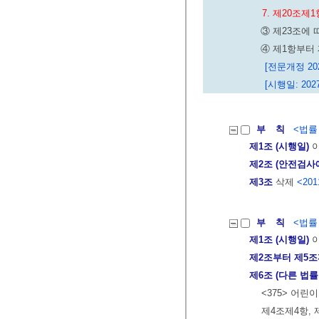
7. 제20조
③ 제23조에
④ 제1항부터
[전문개정 2020
[시행일: 2027
부 칙
<법률 제
제1조 (시행일)
이
제2조 (안전검사
제3조
삭제
<2011
부 칙
<법률 제
제1조 (시행일)
이
제2조부터 제5
제6조 (다른 법률
<375> 어
제4조제4항, 