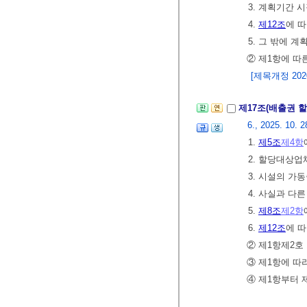
3. 계획기간 
4.
제12조
에 
5. 그 밖에
② 제1항에 따
[제목개정 2020.
제17조(배출권 
6., 2025. 10. 2
1.
제5조
제4항
2. 할당대상업
3. 시설의 
4. 사실과 다
5.
제8조
제2항
6.
제12조
에 
② 제1항제2호
③ 제1항에 따
④ 제1항부터 