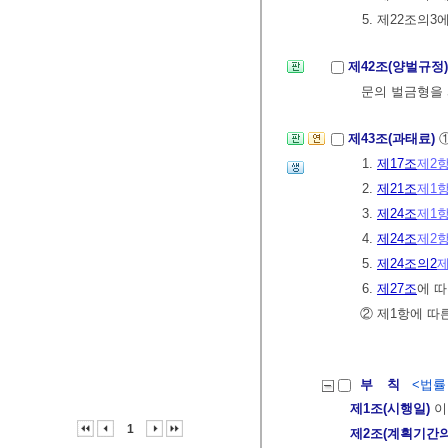
5. 제22조의
제42조(양벌규정
문의 벌금형을 
제43조(과태료)
1.
제17조
제2
2.
제21조
제1
3.
제24조
제1
4.
제24조
제2
5.
제24조의2
제
6.
제27조
에 
② 제1항에 따
부 칙
<법률 제
제1조(시행일)
이
1
제2조(계획기간의