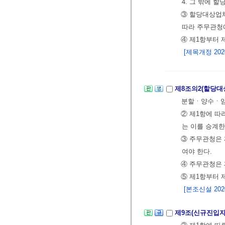
4. 그 밖에 
③ 할당대상업체
따라 주무관청
④ 제1항부터 
[제목개정 2020.
제8조의2(할당대
분할ㆍ양수ㆍ임
② 제1항에 따
는 이를 승계한
③ 주무관청은 
여야 한다.
④ 주무관청은 
⑤ 제1항부터 
[본조신설 2020.
제9조(신규진입