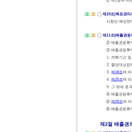
② 제1항에 
제10조(목표관리
사항만 해당한다
제11조(배출권등
② 배출권등록
③ 배출권등록부
1. 계획기간 
2. 할당대상업
3.
제18조
에 따
4.
제25조
에 
5. 그 밖에 
④ 배출권등록
⑤
제20조
에 
⑥ 배출권등록
제2절 배출권의