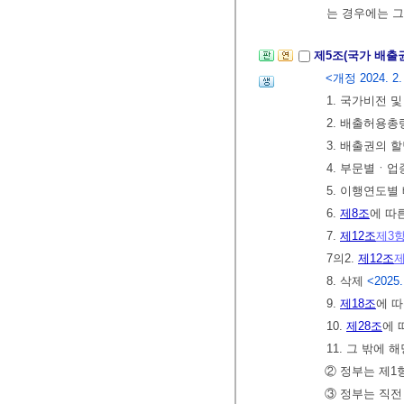
는 경우에는 
제5조(국가 배출
<개정 2024. 2. 6
1. 국가비전 
2. 배출허용총
3. 배출권의 
4. 부문별ㆍ업
5. 이행연도별
6.
제8조
에 따
7.
제12조
제3
7의2.
제12조
제
8. 삭제
<2025.
9.
제18조
에 
10.
제28조
에 
11. 그 밖에
② 정부는 제1
③ 정부는 직