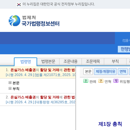
이 누리집은 대한민국 공식 전자정부 누리집입니다.
(법률
현행
법령본문
조문내용
조문제목
부칙
법령명
1.
온실
가스
배출
권
의
할당
및
거래
에
관한
법률
본문
제정·개정이유
연혁
[시행 2026. 4. 29.] [법률 제21071호, 2025. 10. 28., 일부개정]
판례
연혁
위임행
본문
부칙
2.
온실
가스
배출
권
의
할당
및
거래
에
관한
법률
시행령
[시행 2026. 4. 29.] [대통령령 제36285호, 2026. 4. 28., 일부개정]
제1장 총칙