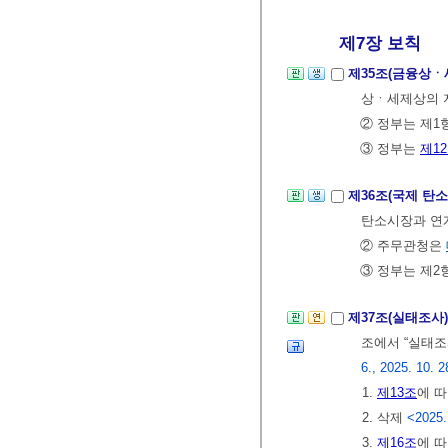
제7장 보칙
제35조(금융상ㆍ
상ㆍ세제상의 지
② 정부는 제1
③ 정부는
제1
제36조(국제 탄
탄소시장과 연계
② 주무관청은
③ 정부는 제2
제37조(실태조사
조에서 “실태조
6., 2025. 10. 2
1.
제13조
에 
2. 삭제
<2025.
3.
제16조
에 