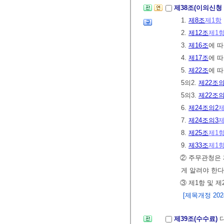
제38조(이의신청
1.
제8조
제1항
2.
제12조
제1
3.
제16조
에 따
4.
제17조
에 
5.
제22조
에 
5의2.
제22조의
5의3.
제22조의
6.
제24조의2
제
7.
제24조의3
제
8.
제25조
제1
9.
제33조
제1
② 주무관청은 
게 알려야 한다
③ 제1항 및 
[제목개정 2024.
제39조(수수료)