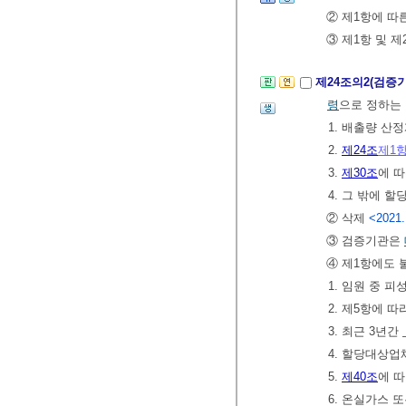
② 제1항에 따
③ 제1항 및 
제24조의2(검증
령
으로 정하는
1. 배출량 산
2.
제24조
제1
3.
제30조
에 
4. 그 밖에 
② 삭제
<2021.
③ 검증기관은
④ 제1항에도 
1. 임원 중 
2. 제5항에 
3. 최근 3년간
4. 할당대상업
5.
제40조
에 
6. 온실가스 