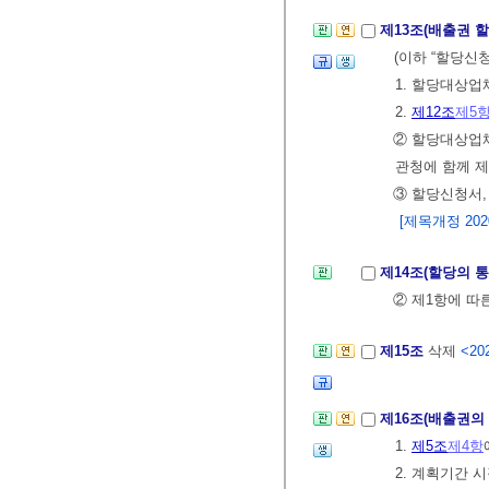
제13조(배출권 
(이하 “할당신
1. 할당대상
2.
제12조
제5
② 할당대상업체
관청에 함께 
③ 할당신청서,
[제목개정 2020.
제14조(할당의 
② 제1항에 따
제15조
삭제
<202
제16조(배출권의
1.
제5조
제4항
2. 계획기간 