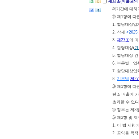
제12조(배출권의
획기간에 대하
② 제1항에 따
1. 할당대상
2. 삭제
<2025.
3.
제27조
에 
4. 할당대상(
기
5. 할당대상 
6. 부문별ㆍ업
7. 할당대상
8.
기본법
제2
③ 제1항에 따
탄소 배출에 가
초과할 수 없다
④ 정부는 제
⑤ 제3항 및 
1. 이 법 시
2. 공익을 