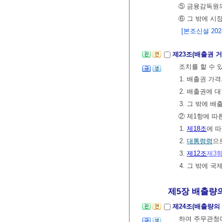
⑤ 금융감독원의
⑥ 그 밖에 시
[본조신설 2024.
제23조(배출권 
조치를 할 수 
1. 배출권 가
2. 배출권에 
3. 그 밖에
② 제1항에 따
1.
제18조
에 
2.
대통령령
으
3.
제12조
제3
4. 그 밖에 
제5장 배출량의 
제24조(배출량의
하여 주무관청