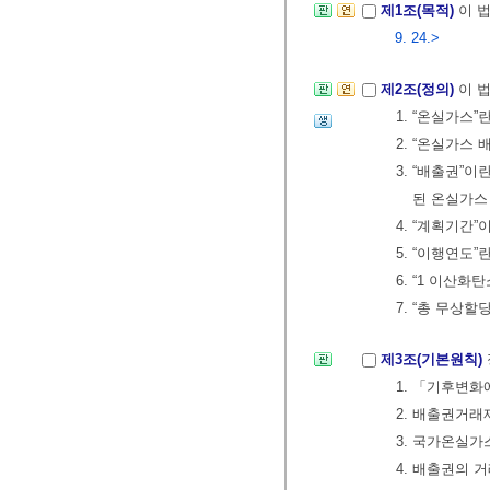
제1조(목적)
이 
9. 24.>
제2조(정의)
이 
1. “온실가스”
2. “온실가스
3. “배출권”이
된 온실가스
4. “계획기
5. “이행연
6. “1 이산화
7. “총 무상
제3조(기본원칙)
1. 「기후변화
2. 배출권거래
3. 국가온실
4. 배출권의 