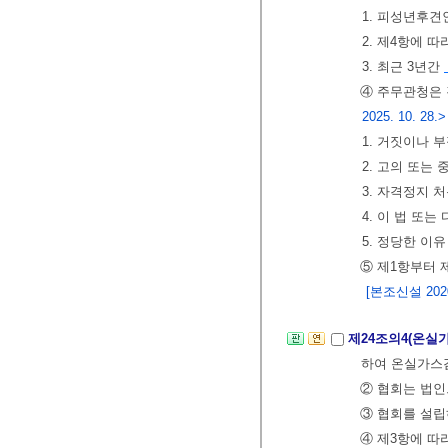
1. 피성년후견
2. 제4항에 
3. 최근 3년간
④ 주무관청은 
2025. 10. 28.>
1. 거짓이나 
2. 고의 또는
3. 자격정지 
4. 이 법 또
5. 정당한 이
⑤ 제1항부터 
[본조신설 2020.
제24조의4(온실
하여 온실가스검
② 협회는 법인
③ 협회를 설립
④ 제3항에 따