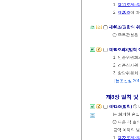
1.
제11조
제5
2.
제20조
에 
제40조(권한의 
② 주무관청은 
제40조의2(벌칙
1. 인증위원회
2. 검증심사원
3. 할당위원회
[본조신설 2018.
제8장 벌칙 및
제41조(벌칙)
①
는 회피한 손실
② 다음 각 호
금액 이하의 
1.
제22조
제3