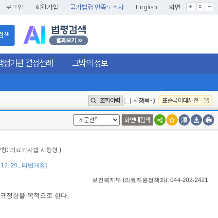
글씨크기확대
글씨크기확대초기화
글씨크기축소
로그인
회원가입
국가법령 만족도조사
English
화면
검색
행정기관 결정선례
그밖의 정보
조회이력
새창(목록)
표준국어대사전
화면내검색
약칭: 의료기사법 시행령 )
 12. 20., 타법개정]
보건복지부
(
의료자원정책과
), 044-202-2421
 규정함을 목적으로 한다.