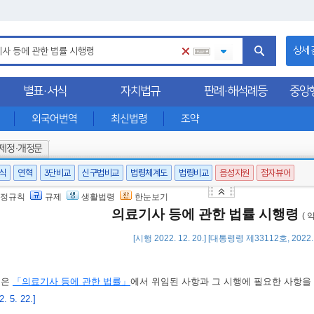
상세
별표·서식
자치법규
판례·해석례등
중앙
외국어번역
최신법령
조약
제정·개정문
서식
연혁
3단비교
신구법비교
법령체계도
법령비교
음성지원
점자뷰어
정규칙
규제
생활법령
한눈보기
의료기사 등에 관한 법률 시행령
( 
[시행 2022. 12. 20.] [대통령령 제33112호, 2022.
영은
「의료기사 등에 관한 법률」
에서 위임된 사항과 그 시행에 필요한 사항을
 5. 22.]