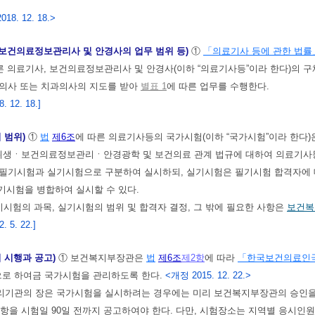
018. 12. 18.>
 보건의료정보관리사 및 안경사의 업무 범위 등)
①
「의료기사 등에 관한 법률
른 의료기사, 보건의료정보관리사 및 안경사(이하 “의료기사등”이라 한다)의
 의사 또는 치과의사의 지도를 받아
별표 1
에 따른 업무를 수행한다.
 12. 18.]
 범위)
①
법
제6조
에 따른 의료기사등의 국가시험(이하 “국가시험”이라 한
생ㆍ보건의료정보관리ㆍ안경광학 및 보건의료 관계 법규에 대하여 의료기사등
 필기시험과 실기시험으로 구분하여 실시하되, 실기시험은 필기시험 합격자에 
기시험을 병합하여 실시할 수 있다.
기시험의 과목, 실기시험의 범위 및 합격자 결정, 그 밖에 필요한 사항은
보건복
 5. 22.]
 시행과 공고)
① 보건복지부장관은
법
제6조
제2항
에 따라
「한국보건의료인
으로 하여금 국가시험을 관리하도록 한다.
<개정 2015. 12. 22.>
리기관의 장은 국가시험을 실시하려는 경우에는 미리 보건복지부장관의 승인을 
항을 시험일 90일 전까지 공고하여야 한다. 다만, 시험장소는 지역별 응시인원이