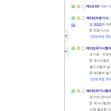
제1조의2
삭제
<2
제2조(의료기사,
법
제3조
에 따
② 의료기사는
[전문개정 2018.
제3조(국가시험의
과기공ㆍ치과위
② 국가시험은
필기시험과 실
③ 제2항의 필
[전문개정 2012.
제4조(국가시험의
관”이라 한다)
② 국가시험관
시에 필요한 사