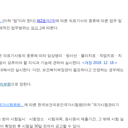
」
(이하 “법”이라 한다)
제2조
제2항
에 따른 의료기사의 종류에 따른 업무 및
 구체적인 업무범위는
별표 1
에 따른다.
다)은 의료기사등의 종류에 따라 임상병리ㆍ방사선ㆍ물리치료ㆍ작업치료ㆍ치
이 갖추어야 할 지식과 기능에 관하여 실시한다.
<개정 2018. 12. 18.>
대해서만 실시한다. 다만, 보건복지부장관이 필요하다고 인정하는 경우에는
지부령
으로 정한다.
국가시험원법」
에 따른 한국보건의료인국가시험원(이하 “국가시험관리기
받아 시험일시ㆍ시험장소ㆍ시험과목, 응시원서 제출기간, 그 밖에 시험 실
 확정된 후 시험일 30일 전까지 공고할 수 있다.