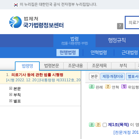
이 누리집은 대한민국 공식 전자정부 누리집입니다.
법
령
검
법령
행정규칙
색
(법률·대통령령·부령)
방
법
현행법령
연혁법령
근대법령
상
세
법령본문
조문내용
조문제목
부칙
법령명
내
용
1.
의료
기사
등에
관한
법률
시행령
본문
제정·개정이유
별표·
확
[시행 2022. 12. 20.] [대통령령 제33112호, 2022. 12. 20., 타법개정]
인
판례
연혁
위임행
본문
부칙
별표
제1조(목적)
이 
[전문개정 2012.