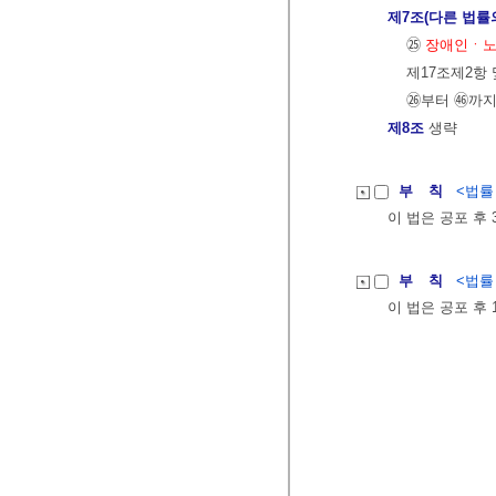
제7조(다른 법률
㉕
장애인ㆍ노
제17조제2항 
㉖부터 ㊻까지
제8조
생략
부 칙
<법률 제
이 법은 공포 후
부 칙
<법률 제
이 법은 공포 후