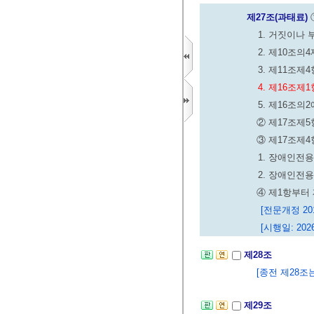
제27조(과태료)
1. 거짓이나
2. 제10조의
3. 제11조
4. 제16조
5. 제16조
② 제17조제5
③ 제17조제
1. 장애인전
2. 장애인전
④ 제1항부터
[전문개정 2015
[시행일: 2026
제28조
[종전 제28조는 
제29조