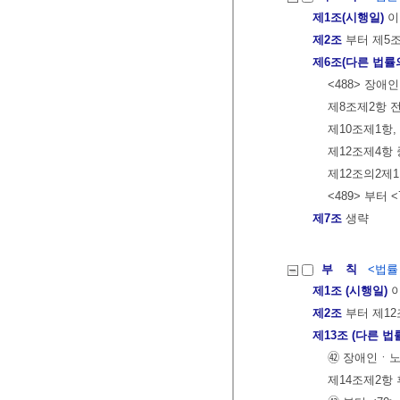
제1조(시행일)
이
제2조
부터 제5
제6조(다른 법률
<488> 장
제8조제2항 전
제10조제1항,
제12조제4항
제12조의2제1
<489> 부터 
제7조
생략
부 칙
<법률 제
제1조 (시행일)
이
제2조
부터 제12
제13조 (다른 법
㊷ 장애인ㆍ
제14조제2항 