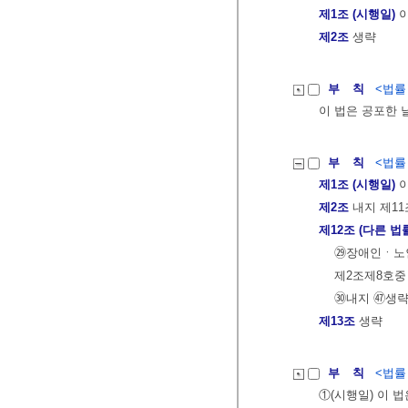
제1조 (시행일)
이
제2조
생략
부 칙
<법률 제
이 법은 공포한 
부 칙
<법률 제
제1조 (시행일)
이
제2조
내지 제11
제12조 (다른 법
㉙장애인ㆍ노
제2조제8호중 
㉚내지 ㊼생
제13조
생략
부 칙
<법률 제
①(시행일) 이 법