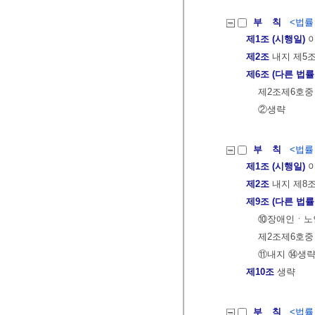
부 칙
<법률 제
제1조 (시행일)
이
제2조
내지 제5조
제6조 (다른 법률
제2조제6호중 
②생략
부 칙
<법률 제
제1조 (시행일)
이
제2조
내지 제8조
제9조 (다른 법률
⑩장애인ㆍ노
제2조제6호중
⑪내지 ⑭생
제10조
생략
부 칙
<법률 제