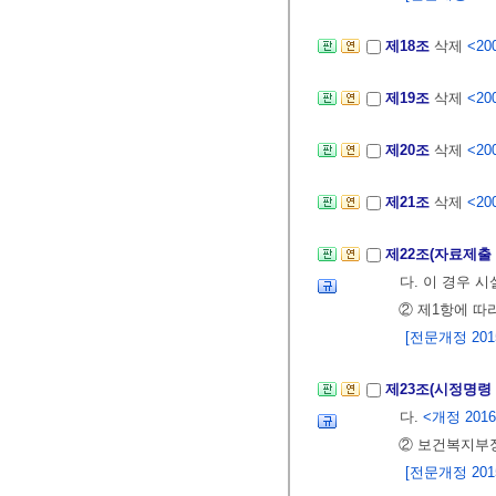
제18조
삭제
<200
제19조
삭제
<200
제20조
삭제
<200
제21조
삭제
<200
제22조(자료제출
다. 이 경우 
② 제1항에 따
[전문개정 2015.
제23조(시정명령
다.
<개정 2016.
② 보건복지부장
[전문개정 2015.