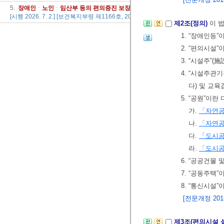
5.
장애인
ㆍ
노인
ㆍ
임산부
등의
편의
증진
보장
에
관한
법률
시행규칙
[시행 2026. 7. 2.] [보건복지부령 제1166호, 2026. 4. 1., 일부개정]
제2조(정의)
이 
1. “장애인등
2. “편의시설
3. “시설주”(
4. “시설주
다) 및 교육
5. “공원”이
가.
「자연
나.
「자연
다.
「도시공
라.
「도시공
6. “공공건물
7. “공동주택”
8. “통신시설”
[전문개정 2015.
제3조(편의시설 