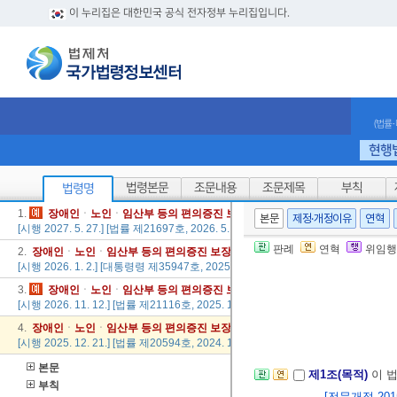
이 누리집은 대한민국 공식 전자정부 누리집입니다.
(법률
현행
법령본문
조문내용
조문제목
부칙
법령명
1.
장애인
ㆍ
노인
ㆍ
임산부
등의
편의
증진
보장
에
관한
법률
본문
제정·개정이유
연혁
[시행 2027. 5. 27.] [법률 제21697호, 2026. 5. 26., 일부개정]
판례
연혁
위임행
2.
장애인
ㆍ
노인
ㆍ
임산부
등의
편의
증진
보장
에
관한
법률
시행령
[시행 2026. 1. 2.] [대통령령 제35947호, 2025. 12. 30., 타법개정]
3.
장애인
ㆍ
노인
ㆍ
임산부
등의
편의
증진
보장
에
관한
법률
[시행 2026. 11. 12.] [법률 제21116호, 2025. 11. 11., 일부개정]
4.
장애인
ㆍ
노인
ㆍ
임산부
등의
편의
증진
보장
에
관한
법률
[시행 2025. 12. 21.] [법률 제20594호, 2024. 12. 20., 일부개정]
본문
제1조(목적)
이 
부칙
[전문개정 2015.