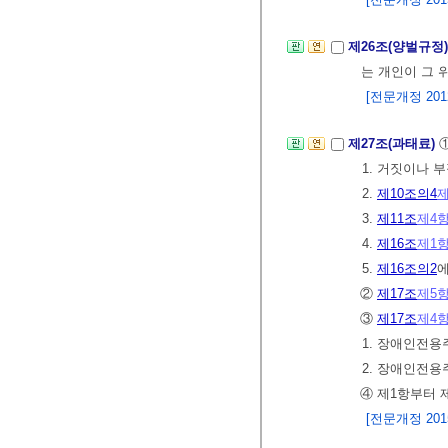
제26조(양벌규정
는 개인이 그 
[전문개정 2012.
제27조(과태료)
1. 거짓이나 
2.
제10조의4
제
3.
제11조
제4
4.
제16조
제1
5.
제16조의2
에
②
제17조
제5
③
제17조
제4
1. 장애인전
2. 장애인전
④ 제1항부터 
[전문개정 2015.