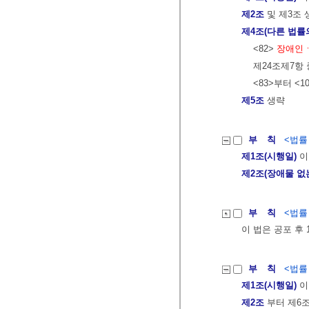
제2조
및 제3조 
제4조(다른 법률
<82>
장애인ㆍ
제24조제7항
<83>부터 <1
제5조
생략
부 칙
<법률 제
제1조(시행일)
이
제2조(장애물 없
부 칙
<법률 제
이 법은 공포 후
부 칙
<법률 제
제1조(시행일)
이
제2조
부터 제6