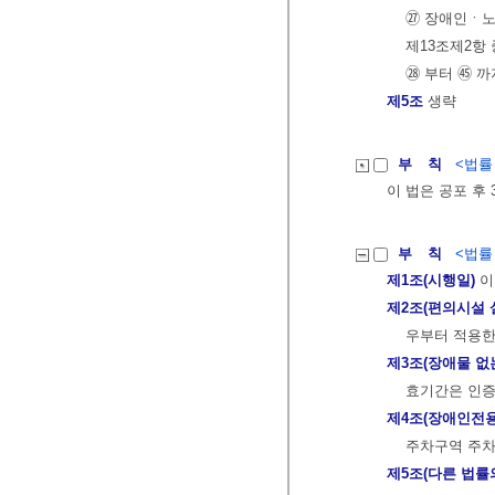
㉗ 장애인ㆍ
제13조제2항
㉘ 부터 ㊺ 까
제5조
생략
부 칙
<법률 제
이 법은 공포 후
부 칙
<법률 제
제1조(시행일)
이
제2조(편의시설 
우부터 적용한
제3조(장애물 없
효기간은 인증
제4조(장애인전
주차구역 주차
제5조(다른 법률