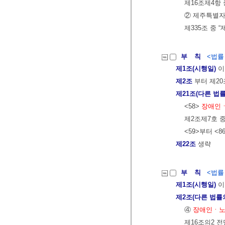
제16조제4항
② 제주특별자
제335조 중 “
부 칙
<법률 제
제1조(시행일)
이
제2조
부터 제20
제21조(다른 법률
<58>
장애인ㆍ
제2조제7호 중
<59>부터 <
제22조
생략
부 칙
<법률 제
제1조(시행일)
이
제2조(다른 법률
④
장애인ㆍ노
제16조의2 전