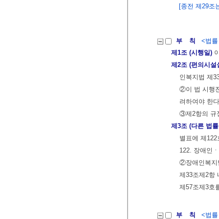
[종전 제29조는 
부 칙
<법률 제
제1조 (시행일)
이
제2조 (편의시설
인복지법 제3
②이 법 시행
려하여야 한다
③제2항의 규
제3조 (다른 법률
별표에 제12
122. 장
②장애인복지법
제33조제2항 
제57조제3호
부 칙
<법률 제