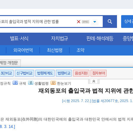
상세
별표·서식
자치법규
판례·해석례등
중앙
외국어번역
최신법령
조약
제정·개정문
3단비교
신구법비교
법령체계도
법령비교
음성지원
점자뷰어
정규칙
규제
생활법령
한눈보기
재외동포의 출입국과 법적 지위에 관
[시행 2025. 7. 22.] [법률 제20677호, 2025. 
법은 재외동포(在外同胞)의 대한민국에의 출입국과 대한민국 안에서의 법적 지
 3. 14.]