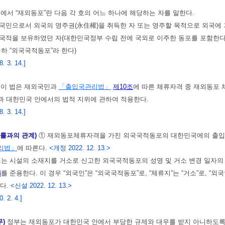
법에서 “재외동포”란 다음 각 호의 어느 하나에 해당하는 자를 말한다.
 국민으로서 외국의 영주권(永住權)을 취득한 자 또는 영주할 목적으로 외국에 
 국적을 보유하였던 자(대한민국정부 수립 전에 국외로 이주한 동포를 포함한다
하 “외국국적동포”라 한다)
 3. 14.]
)
이 법은 재외국민과
「출입국관리법」
제10조
에 따른 체류자격 중 재외동포
과 대한민국 안에서의 법적 지위에 관하여 적용한다.
 3. 14.]
법률과의 관계)
① 재외동포체류자격을 가진 외국국적동포의 대한민국에의 출입국
리법」
에 따른다.
<개정 2022. 12. 13.>
또는 시설의 소재지를 거소로 신고한 외국국적동포의 성명 및 거소 변경 일
4
를 준용한다. 이 경우 “외국인”은 “외국국적동포”로, “체류지”는 “거소”로,
다.
<신설 2022. 12. 13.>
 2. 4.]
무)
정부는 재외동포가 대한민국 안에서 부당한 규제와 대우를 받지 아니하도록