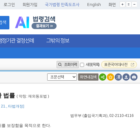
글씨크기확대
글씨크기확대초기화
글씨크기축소
로그인
회원가입
국가법령 만족도조사
English
화면
검색
행정기관 결정선례
그밖의 정보
조회이력
새창(목록)
표준국어대사전
화면내검색
한 법률
( 약칭: 재외동포법 )
1. 21., 타법개정]
법무부
(
출입국기획과
), 02-2110-4116
위를 보장함을 목적으로 한다.