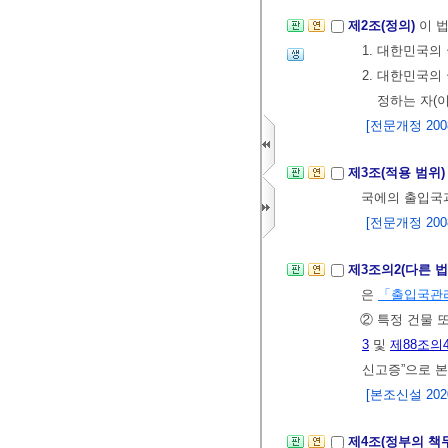
제2조(정의)
이 
1. 대한민국의
2. 대한민국의
정하는 자(이
[전문개정 2008.
제3조(적용 범위
국에의 출입국
[전문개정 2008.
제3조의2(다른 
은
「출입국관
② 특정 건물 
3
및
제88조의
신고증”으로 본
[본조신설 2020.
제4조(정부의 책