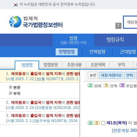
이 누리집은 대한민국 공식 전자정부 누리집입니다.
법
령
검
법령
행정규칙
색
(법률·대통령령·부령)
방
법
현행법령
연혁법령
근대법령
상
세
법령본문
조문내용
조문제목
부칙
법령명
내
용
1.
재외
동포
의
출입국
과
법적
지위
에
관한
법률
본문
제정·개정이유
연혁
확
[시행 2025. 7. 22.] [법률 제20677호, 2025. 1. 21., 타법개정]
인
판례
연혁
위임행
본문
부칙
2.
재외
동포
의
출입국
과
법적
지위
에
관한
법률
시행령
[시행 2026. 3. 24.] [대통령령 제36220호, 2026. 3. 24., 타법개정]
3.
재외
동포
의
출입국
과
법적
지위
에
관한
법률
시행규칙
[시행 2025. 2. 1.] [법무부령 제1087호, 2024. 12. 24., 일부개정]
제1조(목적)
이 
[전문개정 2008.