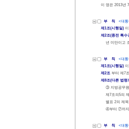
이 영은 2013년
부 칙
<대통령
제1조(시행일)
이
제2조(종전 특
년 미만이고 
부 칙
<대통령
제1조(시행일)
이
제2조
부터 제7
제8조(다른 법령
③ 지방공무원
제7조의5의 
별표 2의 제
④부터 ⑦까지
부 칙
<대통령