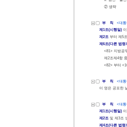
② 생략
부 칙
<대통령
제1조(시행일)
이
제2조
부터 제5
제6조(다른 법령
<81> 지방
제2조제4항 
<82> 부터 <
부 칙
<대통령
이 영은 공포한 
부 칙
<대통령
제1조(시행일)
이
제2조
및 제3조 
제4조(다른 법령