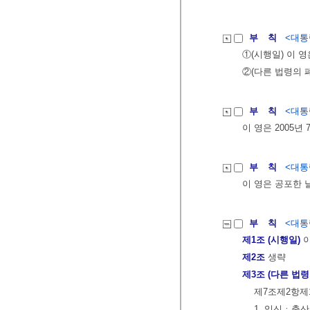
부 칙
<대통령
①(시행일) 이 영
②(다른 법령의
부 칙
<대통령
이 영은 2005년
부 칙
<대통령
이 영은 공포한 
부 칙
<대통령
제1조 (시행일)
이
제2조
생략
제3조 (다른 법령
제7조제2항제
1. 임신ㆍ출