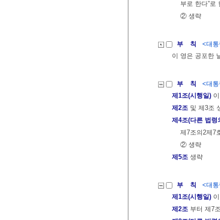
부로 한다”로 
② 생략
부 칙
<대통령
이 영은 공포한 
부 칙
<대통령
제1조(시행일)
이
제2조
및 제3조 
제4조(다른 법령
제7조의2제7
② 생략
제5조
생략
부 칙
<대통령
제1조(시행일)
이
제2조
부터 제7