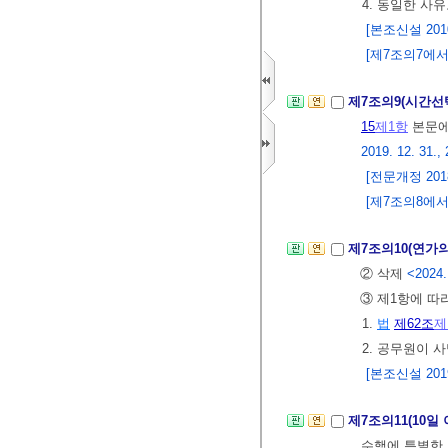
4. 동일한 사
[본조신설 2010.
[제7조의7에서 
제7조의9(시간선
15
제1항
본문에
2019. 12. 31., 
[전문개정 2018.
[제7조의8에서 이
제7조의10(연가
② 삭제
<2024.
③ 제1항에 따
1.
법
제62조
제
2. 공무원이 
[본조신설 2019.
제7조의11(10일
수행에 특별한 