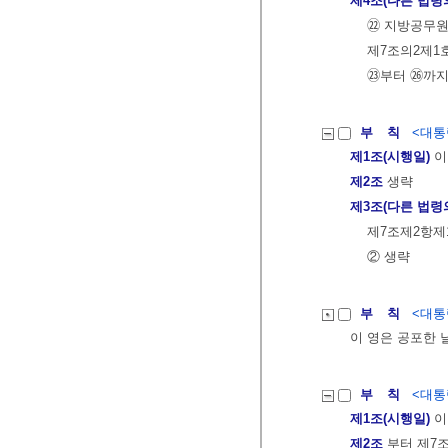
제4조(다른 법령
㉒ 지방공무원
제7조의2제1호
㉓부터 ㉖까지
부 칙
<대통령
제1조(시행일)
이
제2조
생략
제3조(다른 법령
제7조제2항제1
② 생략
부 칙
<대통령
이 영은 공포한 
부 칙
<대통령
제1조(시행일)
이
제2조
부터 제7