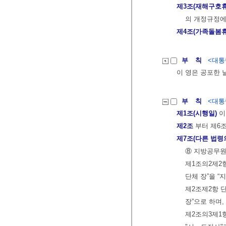
제3조(재해구호휴
의 개정규정에
제4조(가족돌봄휴
부 칙
<대통령
이 영은 공포한 
부 칙
<대통령
제1조(시행일)
이
제2조
부터 제6
제7조(다른 법령
⑧ 지방공무원
제1조의2제2
단체 장”을 
제2조제2항 
장”으로 하며,
제2조의3제1