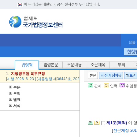
이 누리집은 대한민국 공식 전자정부 누리집입니다.
(법률
현행
법령본문
조문내용
조문제목
부칙
법령명
1.
지방
공무원
복무
규정
본문
제정·개정이유
별표·
[시행 2026. 6. 23.] [대통령령 제36443호, 2026. 6. 23., 일부개정]
판례
연혁
위임행
본문
부칙
별표
서식
제1조(목적)
이 
[전문개정 2010.