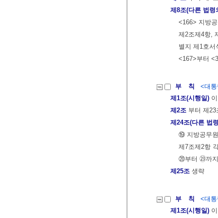
제8조(다른 법령
<166> 지
제2조제4항, 
별지 제1호서
<167>부터 <
부 칙
<대통령
제1조(시행일)
이
제2조
부터 제23
제24조(다른 법령
⑲ 지방공무원
제7조제2항 각
⑳부터 ㉓까지
제25조
생략
부 칙
<대통령
제1조(시행일)
이