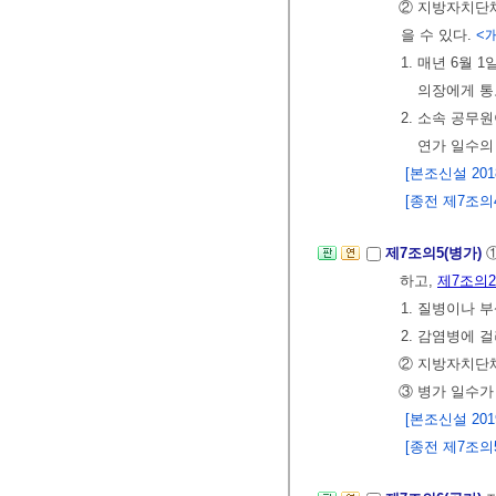
② 지방자치단체
을 수 있다.
<개
1. 매년 6월
의장에게 통
2. 소속 공무
연가 일수의
[본조신설 2018.
[종전 제7조의4는
제7조의5(병가)
하고,
제7조의2
1. 질병이나 
2. 감염병에 
② 지방자치단체
③ 병가 일수가
[본조신설 2019.
[종전 제7조의5