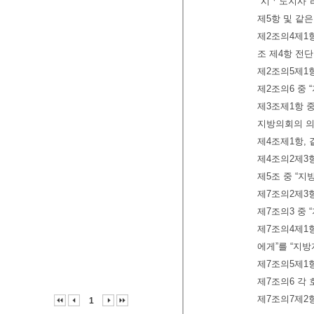
"시ㆍ도지사"
제5항 및 같
제2조의4제1
조 제4항 전단
제2조의5제1
제2조의6 중
제3조제1항 
지방의회의 의
제4조제1항, 
제4조의2제3
제5조 중 “
제7조의2제3
제7조의3 중
제7조의4제1
에게”를 “지
제7조의5제1항
제7조의6 각
제7조의7제2항
1