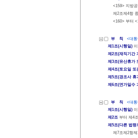
<159> 지
제2조제4항 
<160> 부터 
부 칙
<대통령
제1조(시행일)
이
제2조(재직기간 
제3조(유산휴가 
제4조(토요일 또
제5조(경조사 휴
제6조(연가일수 
부 칙
<대통령
제1조(시행일)
이
제2조
부터 제4
제5조(다른 법령
제7조제2항제