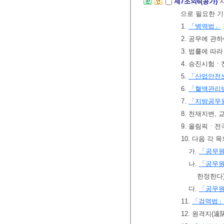
제7조의6(공가)
으로 필요한 기
1.
「병역법」
2. 공무에 관하
3. 법률에 따
4. 승진시험
5.
「산업안전
6.
「혈액관리
7.
「지방공무
8. 천재지변,
9. 올림픽ㆍ전
10. 다음 각 
가.
「공무원
나.
「공무원
한정한다)
다.
「공무원
11.
「검역법
12. 원격지(