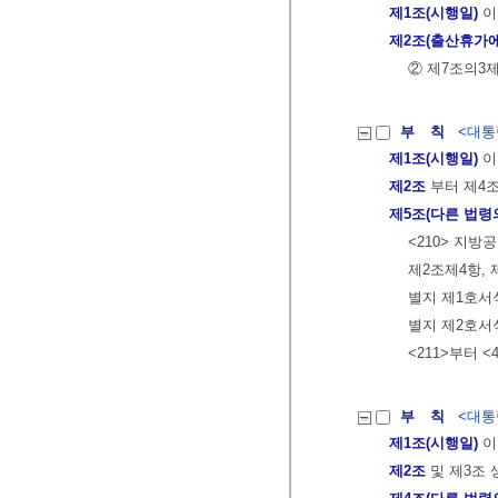
제1조(시행일)
이
제2조(출산휴가에
② 제7조의3
부 칙
<대통령
제1조(시행일)
이
제2조
부터 제4
제5조(다른 법령
<210> 지
제2조제4항, 
별지 제1호서
별지 제2호서
<211>부터 <
부 칙
<대통령
제1조(시행일)
이
제2조
및 제3조 