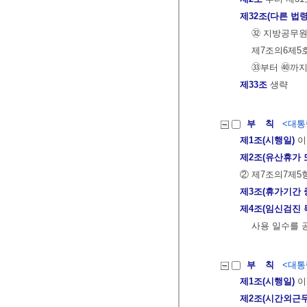
제32조(다른 법령
㉜ 지방공무원
제7조의6제5
㉝부터 ㊵까지
제33조
생략
부 칙
<대통령
제1조(시행일)
이
제2조(유산휴가 
② 제7조의7제5
제3조(휴가기간 
제4조(임신검진 
사용 일수를 
부 칙
<대통령
제1조(시행일)
이
제2조(시간외근무