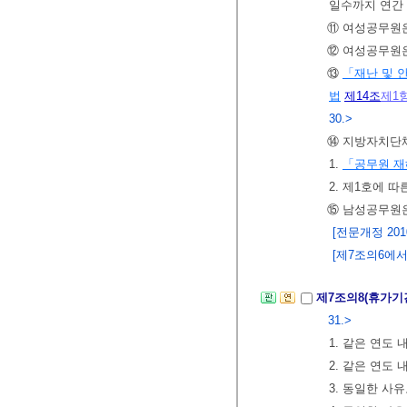
일수까지 연간
⑪ 여성공무원은
⑫ 여성공무원은
⑬
「재난 및 
법
제14조
제1
30.>
⑭ 지방자치단체
1.
「공무원 
2. 제1호에 
⑮ 남성공무원은
[전문개정 2010.
[제7조의6에서 
제7조의8(휴가기
31.>
1. 같은 연도 
2. 같은 연도 
3. 동일한 사