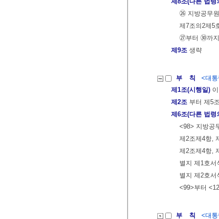
제8조(다른 법령
㉖ 지방공무원
제7조의2제5
㉗부터 ㉚까지
제9조
생략
부 칙
<대통령
제1조(시행일)
이
제2조
부터 제5
제6조(다른 법령
<98> 지방
제2조제4항, 
제2조제4항, 
별지 제1호서
별지 제2호서
<99>부터 <1
부 칙
<대통령