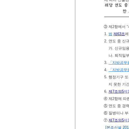
③ 제2항에서 
1.
법
제63조
에
2. 연도 중 
가. 신규임
나. 퇴직일
3.
「지방공무
4.
「지방공무
5. 행정기구 
지 못한 기
6.
제7조의5
제
④ 제2항에 따
⑤ 연도 중 경
⑥ 질병이나 부
⑦
제7조의5
제
[본조신설 2018.