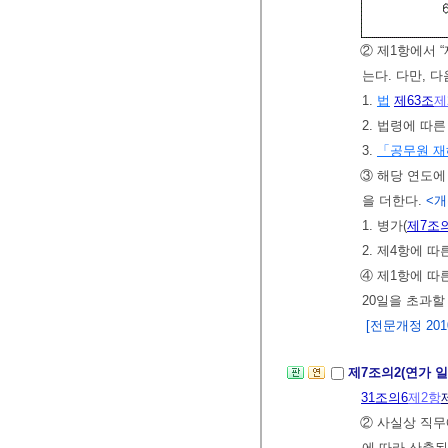
② 제1항에서 
는다. 다만, 
1.
법
제63조
제
2. 법령에 따
3.
「공무원 
③ 해당 연도
을 더한다.
<개정
1. 병가(
제7조
2. 제4항에 
④ 제1항에 따
20일을 초과할
[전문개정 2010.
제7조의2(연가 
31조의6
제2항
② 사실상 직무
에 따라 산출된