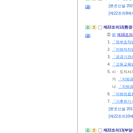
[본조신설 2021.
[제22조의9에서
제22조의12(환
②
법
제16조의
1.
「정부조직
2.
「지방자치
3.
「공공기관의
4.
「고등교육
5. 시ㆍ도지사
가.
「지방
나.
「지방
6.
「지방의료원
7.
「기후위기 
[본조신설 2011.
[제22조의10에
제22조의13(부