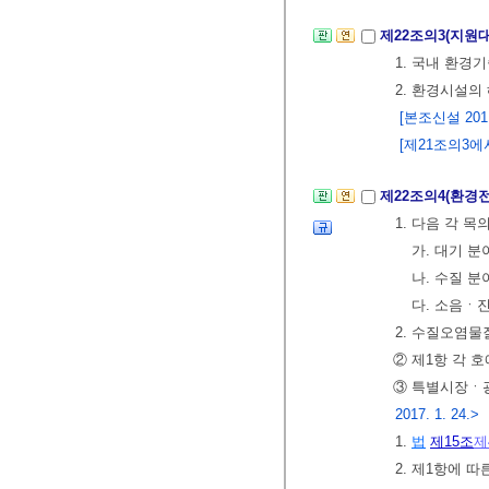
제22조의3(지원
1. 국내 환경
2. 환경시설의
[본조신설 2011.
[제21조의3에서 
제22조의4(환경
1. 다음 각 
가. 대기 분
나. 수질 분
다. 소음ㆍ진
2. 수질오염
② 제1항 각 
③ 특별시장ㆍ
2017. 1. 24.>
1.
법
제15조
제
2. 제1항에 