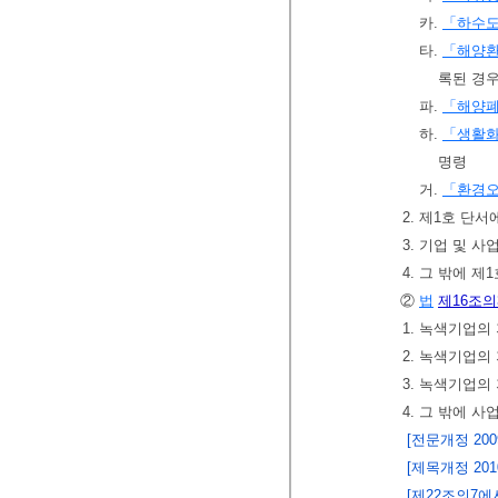
카.
「하수
타.
「해양
록된 경
파.
「해양폐
하.
「생활화
명령
거.
「환경오
2. 제1호 단
3. 기업 및 
4. 그 밖에 
②
법
제16조의
1. 녹색기업의
2. 녹색기업의
3. 녹색기업
4. 그 밖에 
[전문개정 2009.
[제목개정 2010.
[제22조의7에서