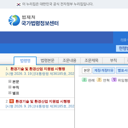
이 누리집은 대한민국 공식 전자정부 누리집입니다.
(법률
현행
법령본문
조문내용
조문제목
부칙
법령명
1.
환경
기술
및
환경
산업
지원
법
시행령
본문
제정·개정이유
별표·
[시행 2026. 3. 19.] [대통령령 제36185호, 2026. 3. 17., 일부개정]
판례
연혁
위임행
본문
부칙
별표
2.
환경
기술
및
환경
산업
지원
법
시행령
[시행 2026. 9. 26.] [대통령령 제36185호, 2026. 3. 17., 일부개정]