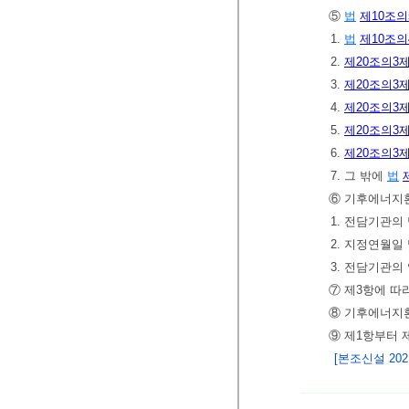
⑤
법
제10조의
1.
법
제10조의
2.
제20조의3
제
3.
제20조의3
제
4.
제20조의3
제
5.
제20조의3
제
6.
제20조의3
제
7. 그 밖에
법
⑥ 기후에너지
1. 전담기관의
2. 지정연월일
3. 전담기관의
⑦ 제3항에 따
⑧ 기후에너
⑨ 제1항부터 
[본조신설 2021.