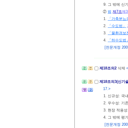
9. 그 밖에
②
법
제7조
제
1.
「가축분뇨의
2.
「수도법」
3.
「물환경보
4.
「하수도법
[전문개정 2009.
제18조의2
삭제
<
제18조의3(신기
17.>
1. 신규성: 
2. 우수성: 
3. 현장 적용
4. 그 밖에 
[전문개정 2009.