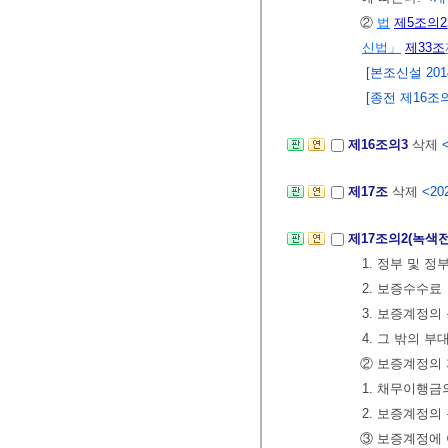
②
법
제5조의2
신법」
제33조
[본조신설 2014.
[종전 제16조의
제16조의3
삭제
제17조
삭제
<202
제17조의2(녹
1. 정부 및 정
2. 보증수수료
3. 보증계정의
4. 그 밖의 부
② 보증계정의 
1. 채무이행금
2. 보증계정의
③ 보증계정에 