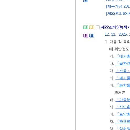
[제목개정 2010.
[제22조의6에서
제22조의9(녹색
12. 31., 2025. 
1. 다음 각 
때 위반정
가.
「대기
나.
「물환
다.
「소음
라.
「폐기
마.
「화학물
과처분
바.
「가축분
사.
「자연
아.
「토양
자.
「환경
차.
「악취