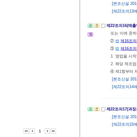
[본조신설 2016.
[제22조의13에
제22조의16(매출
또는 이에 준하
②
법
제16조의
③
법
제16조의
1. 영업을 시
2. 해당 제
④ 제1항부터 
[본조신설 2016.
[제22조의14에
제22조의17(과
[본조신설 2016.
[제22조의15에
1