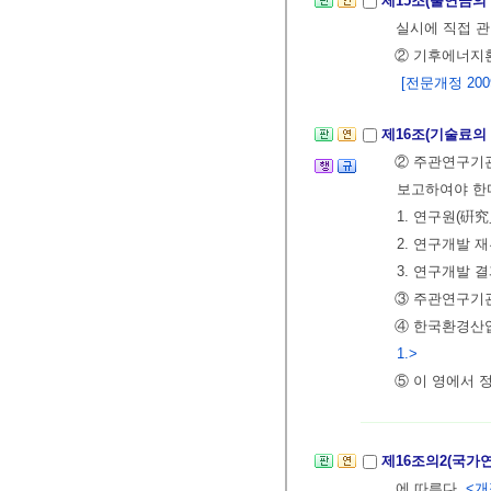
제15조(출연금의
실시에 직접 
② 기후에너지환
[전문개정 2009.
제16조(기술료의
② 주관연구기
보고하여야 한
1. 연구원(硏
2. 연구개발 
3. 연구개발 
③ 주관연구기
④ 한국환경산업
1.>
⑤ 이 영에서 
제16조의2(국가
에 따른다.
<개정