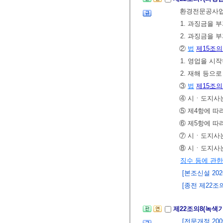
환경전문공사업의
1. 과징금을 
2. 과징금을 
②
법
제15조의
1. 영업을 시
2. 재해 등
③
법
제15조의
④ 시ㆍ도지사
⑤ 제4항에 따
⑥ 제5항에 따
⑦ 시ㆍ도지사는
⑧ 시ㆍ도지사는
징수 등에 관한
[본조신설 2026.
[종전 제22조의7
제22조의8(녹색
[전문개정 2009.