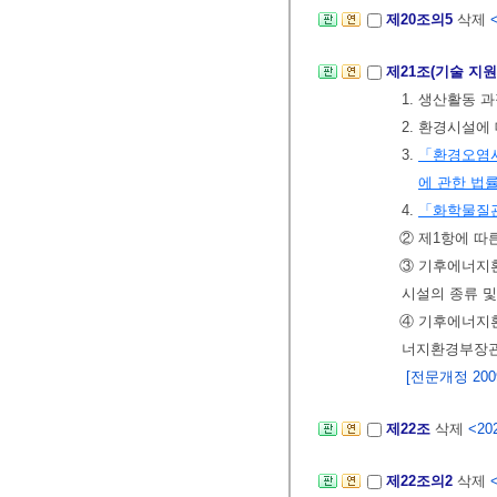
제20조의5
삭제
제21조(기술 지
1. 생산활동 
2. 환경시설에
3.
「환경오염시
에 관한 법
4.
「화학물질
② 제1항에 
③ 기후에너지환
시설의 종류 
④ 기후에너지환
너지환경부장관
[전문개정 2009.
제22조
삭제
<202
제22조의2
삭제