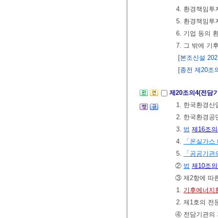
4. 환경책임투
5. 환경책임투
6. 기업 등의
7. 그 밖에
[본조신설 2021.
[종전 제20조의3
제20조의4(전담
1. 한국환경
2. 한국환경공
3.
법
제16조의
4.
「온실가스 
5.
「공공기관의
②
법
제10조의
③ 제2항에 따
1.
기후에너지
2. 제1호의 
④ 전담기관의 