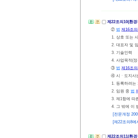
제22조의10(환
②
법
제16조의
1. 상호 또는
2. 대표자 및 
3. 기술인력
4. 사업목적(
③
법
제16조의
④ 시ㆍ도지사
1. 등록하려는
2. 임원 중
법
3. 제1항에 
4. 그 밖에 
[전문개정 2009.
[제22조의8에서
제22조의11(환