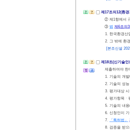
제17조의12(환
② 제1항에서 
③
법
제6조의3
1. 한국환경
2. 그 밖에
[본조신설 2026.
제18조(신기술인
제출하여야 한
1. 기술의 개
2. 기술의 성
3. 평가대상 
4. 평가항목ㆍ
5. 기술의 내
6. 신청인이 
7.
「특허법」
8. 검증을 받