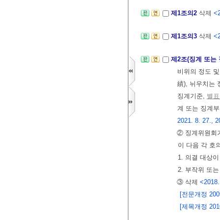
제1조의2
삭제
<2
제1조의3
삭제
<2
제2조(징계 또는
비위의 정도 및
績), 뉘우치는
징계기준,
별표
계 또는 징계부
2021. 8. 27., 2
② 징계위원회가
이 다음 각 호
1. 의결 대상
2. 부작위 또
③ 삭제
<2018.
[전문개정 2009.
[제목개정 2010.