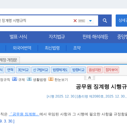
상세
별표·서식
자치법규
판례·해석례등
중앙
외국어번역
최신법령
조약
제정·개정문
서식
연혁
3단비교
신구법비교
법령체계도
법령비교
음성지원
점자뷰어
정규칙
규제
생활법령
한눈보기
공무원 징계령 시행
[시행 2025. 12. 30.] [총리령 제2080호, 2025. 12. 3
규칙은
「공무원 징계령」
에서 위임된 사항과 그 시행에 필요한 사항을 규정함을
 3. 30.]