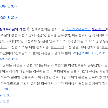
009. 3. 30.>
009. 3. 30.>
 징계부가금의 기준)
① 징계위원회는 징계 또는
「국가공무원법」
제78조의2
 과실의 경중과 혐의 당시 직급 및 공무원 근무경력, 비위행위가 공직 내외에 미
 정도, 규제개혁 및 국정과제 등 관련 업무 처리의 적극성 또는 그 밖의 정상 
 1의3
의 청렴의 의무 위반 징계기준,
별표 1의4
의 성 관련 비위 징계기준,
별표
가금(이하 “징계등”이라 한다) 사건을 의결해야 한다.
<개정 2010. 8. 2., 2011. 11
024. 12. 11.>
 징계등 사건을 의결할 때에는 비위와 부조리를 척결함으로써 공무집행의 공정
의 어느 하나에 해당하는 경우에는 그 비위행위자는 물론 각 호에 규정된 사람
이 직무와 관련한 금품수수 비위 사건인 경우: 해당 비위와 관련된 감독자 및 
는 직무태만으로 국민의 권익을 침해하거나 국가 재정상의 손실을 발생하게 한 
 5. 30.>
 3. 30.]
 8. 2.]