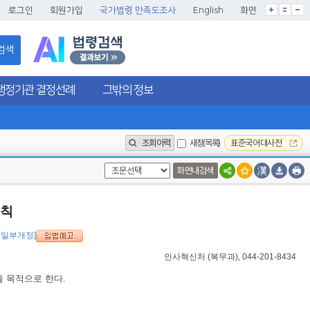
글씨크기확대
글씨크기확대초기화
글씨크기축소
로그인
회원가입
국가법령 만족도조사
English
화면
검색
행정기관 결정선례
그밖의 정보
조회이력
새창(목록)
표준국어대사전
화면내검색
규칙
0., 일부개정]
인사혁신처
(
복무과
), 044-201-8434
 목적으로 한다.