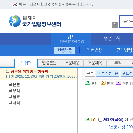
이 누리집은 대한민국 공식 전자정부 누리집입니다.
법
령
검
법령
행정규칙
색
(법률·대통령령·부령)
방
법
현행법령
연혁법령
근대법령
상
세
법령본문
조문내용
조문제목
부칙
법령명
내
용
1.
공무원
징계
령
시행
규칙
본문
제정·개정이유
별표·
확
[시행 2025. 12. 30.] [총리령 제2080호, 2025. 12. 30., 일부개정]
인
판례
연혁
위임행
본문
부칙
별표
서식
제1조(목적)
이 
[전문개정 2009.