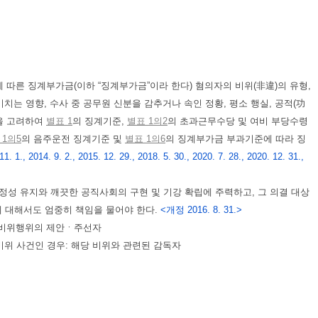
에 따른 징계부가금(이하 “징계부가금”이라 한다) 혐의자의 비위(非違)의 유형,
치는 영향, 수사 중 공무원 신분을 감추거나 속인 정황, 평소 행실, 공적(功
등을 고려하여
별표 1
의 징계기준,
별표 1의2
의 초과근무수당 및 여비 부당수령
 1의5
의 음주운전 징계기준 및
별표 1의6
의 징계부가금 부과기준에 따라 징
. 1., 2014. 9. 2., 2015. 12. 29., 2018. 5. 30., 2020. 7. 28., 2020. 12. 31.,
성 유지와 깨끗한 공직사회의 구현 및 기강 확립에 주력하고, 그 의결 대상
에 대해서도 엄중히 책임을 물어야 한다.
<개정 2016. 8. 31.>
그 비위행위의 제안ㆍ주선자
비위 사건인 경우: 해당 비위와 관련된 감독자