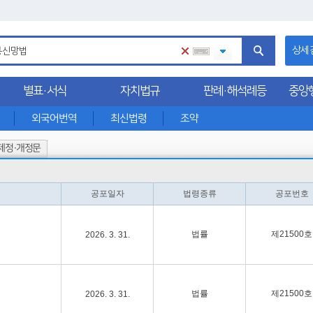
상세
별표·서식
자치법규
판례·해석례등
중앙
외국어번역
최신법령
조약
제정·개정문
공포일자
법령종류
공포번호
법률
제21500호
2026. 3. 31.
법률
제21500호
2026. 3. 31.