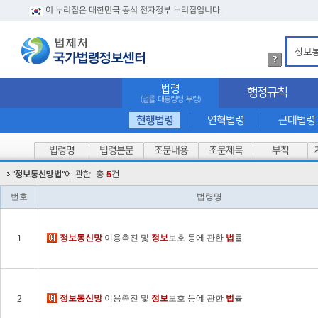
이 누리집은 대한민국 공식 전자정부 누리집입니다.
법
령
검
법령
행정규칙
색
(법률·대통령령·부령)
방
법
현행법령
연혁법령
근대법령
상
세
법령명
법령본문
조문내용
조문제목
부칙
내
용
"
정보통신망법
"에 관한
총
5
건
확
인
번호
법령명
정보
통신망
이용촉진 및
정보
보호 등에 관한
법
률
1
정보
통신망
이용촉진 및
정보
보호 등에 관한
법
률
2