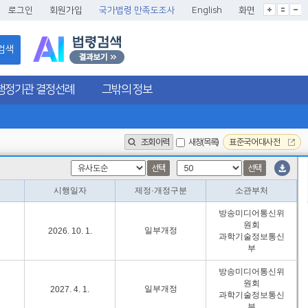
글씨크기확대
글씨크기확대초기화
글씨크기축소
로그인
회원가입
국가법령 만족도조사
English
화면
검색
행정기관 결정선례
그밖의 정보
조회이력
새창(목록)
표준국어대사전
선택
선택
시행일자
제정·개정구분
소관부처
방송미디어통신위
원회
일부개정
2026. 10. 1.
과학기술정보통신
부
방송미디어통신위
원회
일부개정
2027. 4. 1.
과학기술정보통신
부