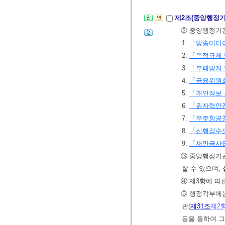
제2조(중앙행정기
② 중앙행정기관
1.
「방송미디어
2.
「독점규제 
3.
「부패방지 
4.
「금융위원회
5.
「개인정보
6.
「원자력안전
7.
「우주항공청
8.
「신행정수도
9.
「새만금사업
③ 중앙행정기관
할 수 있으며,
④ 제3항에 따
⑤ 행정각부에
관(
제31조
제2
등을 통하여 