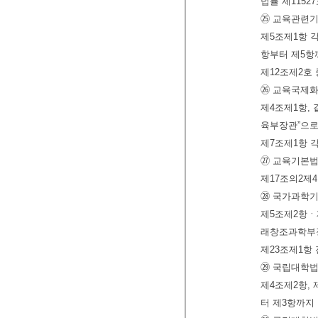
법률 제1152
㉕ 교육관련기
제5조제1항 각
항부터 제5항까
제12조제2호
㉖ 교육국제화
제4조제1항, 
육부장관”으로
제7조제1항 각
㉗ 교육기본법
제17조의2제
㉘ 국가과학기
제5조제2항ㆍ제
래창조과학부장
제23조제1항
㉙ 국립대학법
제4조제2항, 
터 제3항까지 