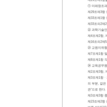
① 미래창조과
제29조제3항 
제33조제1항
제33조의2제
㉒ 과학기술인
제4조제2항, 
제16조의2제5
㉓ 교원지위향
제7조제1항 및
제8조제1항 각
㉔ 교육공무원
제2조제3항, 
제3조제1항ㆍ제
의 부분, 같은
관”으로 한다.
제3조제3항 
제23조제2항 