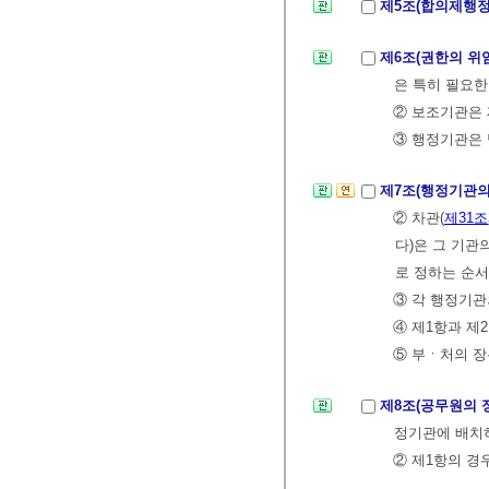
제5조(합의제행
제6조(권한의 위
은 특히 필요한
② 보조기관은 
③ 행정기관은 
제7조(행정기관의
② 차관(
제31조
다)은 그 기관
로 정하는 순서
③ 각 행정기관
④ 제1항과 제
⑤ 부ㆍ처의 장
제8조(공무원의 
정기관에 배치
② 제1항의 경