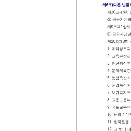
제6조(다른 법률
제16조제4항 
② 공공기관의
제9조제1항제1
③ 공공자금관
제10조제3항 
1. 미래창조
2. 교육부장관
3. 안전행정
4. 문화체육
5. 농림축산
6. 산업통상
7. 보건복지
8. 고용노동
9. 국토교통
10. 해양수
11. 한국은행
12. 그 밖