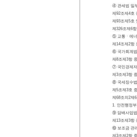
④ 관세법 일
제92조제4호
제93조제5호
제326조제6
⑤ 교통ㆍ에너
제14조제2항 
⑥ 국가회계법
제8조제3항 중
⑦ 국민경제자
제3조제3항 중
⑧ 국세징수법
제5조제3호 
제68조의2제
1. 안전행정부
⑨ 담배사업법
제13조제3항
⑩ 보조금 관
제3조제2항 