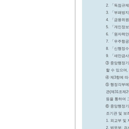
2. 「독점규
3. 「부패방
4. 「금융위
5. 「개인정
6. 「원자력
7. 「우주항
8. 「신행정
9. 「새만금
③ 중앙행정기
할 수 있으며
④ 제3항에 
⑤ 행정각부에
관(제31조제
등을 통하여 
⑥ 중앙행정기
조기관 및 보
1. 외교부 
2. 법무부: 검