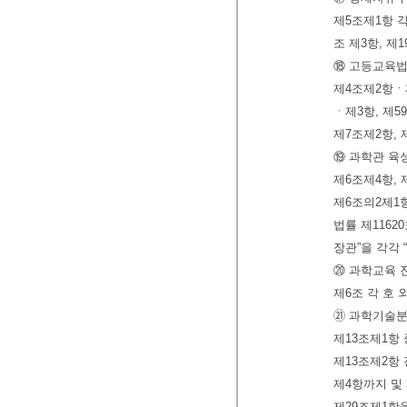
제5조제1항 각
조 제3항, 제
⑱ 고등교육법
제4조제2항ㆍ제
ㆍ제3항, 제5
제7조제2항, 
⑲ 과학관 육
제6조제4항, 
제6조의2제1항
법률 제1162
장관”을 각각
⑳ 과학교육 
제6조 각 호 
㉑ 과학기술분
제13조제1항 
제13조제2항 
제4항까지 및 
제29조제1항