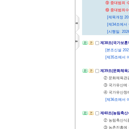
⑨ 중대범죄 
⑩ 중대범죄수
[제목개정 2017
[제34조에서 이
[시행일: 2026
제38조(국가보훈
[본조신설 2023.
[제35조에서 이
제39조(문화체육
② 문화체육관광
③ 국가유산에
④ 국가유산청에
[제36조에서 이
제40조(농림축산
② 농림축산식품
③ 농촌진흥에