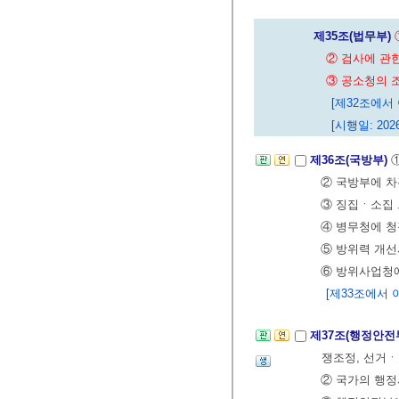
제35조(법무부)
② 검사에 관
③ 공소청의 
[제32조에서 이
[시행일: 2026
제36조(국방부)
② 국방부에 차
③ 징집ㆍ소집 
④ 병무청에 청
⑤ 방위력 개선
⑥ 방위사업청에
[제33조에서 이
제37조(행정안전
쟁조정, 선거ㆍ
② 국가의 행