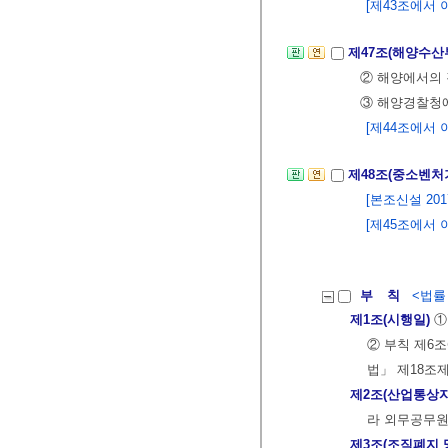
[제43조에서 이동 
제47조(해양수산
② 해양에서의
③ 해양경찰청에
[제44조에서 이동 
제48조(중소벤처
[본조신설 2017.
[제45조에서 이동 
부 칙
<법률 제
제1조(시행일)
①
② 부칙 제6
법」 제18조
제2조(산업통상
라 외무공무원
제3조(조직폐지 