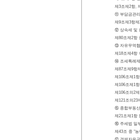
제3조제2항, 
⑪ 부담금관리
제9조제3항제2
⑫ 상속세 및
제80조제2항
⑬ 자유무역협
제18조제4항 
⑭ 조세특례제
제87조제9항제
제106조제1항
제106조제1
제106조의2
제121조의2
⑮ 종합부동산
제21조제1항 
⑯ 주세법 일
제43조 중 
⑰ 경제자유구