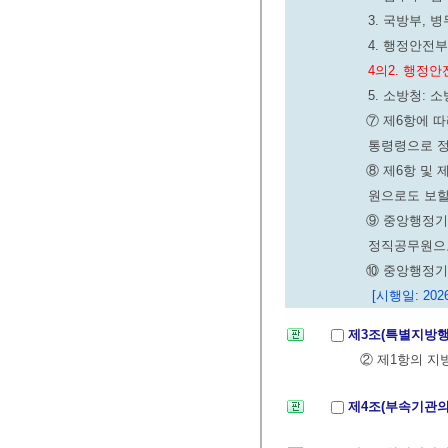
3. 국방부, 
4. 행정안전
4의2. 행정
5. 소방청: 
⑦ 제6항에 
통령령으로 정
⑧ 제6항 및
원으로도 보할
⑨ 중앙행정기
정직공무원으로
⑩ 중앙행정기
[시행일: 2026
제3조(특별지방
② 제1항의 
제4조(부속기관의