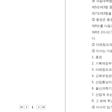
㉚ 국립대학법
제5조제3항 
제7조제3항을
③ 총장은 총
제8조를 다음
제8조 (이사
다.
② 미래창조과
③ 이사는 다
1. 총장
2. 기획재정
3. 미래창조
4. 교육부장
5. 산업통상
6. 울산과학
7. 산업계 또
8. 그 밖에
④ 이사의 임기
1