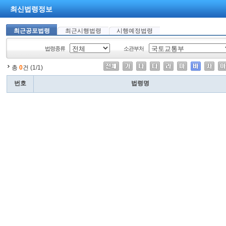
최신법령정보
최근공포법령
최근시행법령
시행예정법령
법령종류
소관부처
총
0
건 (1/1)
번호
법령명