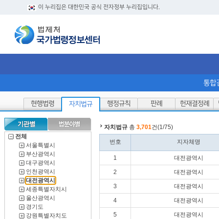
이 누리집은 대한민국 공식 전자정부 누리집입니다.
통합
현행법령
행정규칙
판례
헌재결정례
자치법규
자치법규
총
3,701
건(1/75)
전체
번호
지자체명
서울특별시
부산광역시
1
대전광역시
대구광역시
인천광역시
2
대전광역시
대전광역시
3
대전광역시
세종특별자치시
울산광역시
4
대전광역시
경기도
5
대전광역시
강원특별자치도